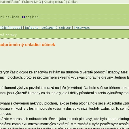
Kalendář akcí
|
Práce v NNO
|
Katalog odkazů
|
Občan
ové zprávy
adprůměrný chladicí účinek
erých často dojde ke značným ztrátám na druhové diverzitě porostní skladby. Mezi ro
ích plochách, proto se pro zmírnění extrémů využívají přípravné dřeviny. Jednou t
 při tlumení výskytu pozdních mrazů na jaře (v květnu). Na holé seči se během pokr
lonou jsou výrazně tlumeny co do teploty, ale i délky působení a zcela vyloučeny m
rovnání s otevřenou nekrytou plochou, jako je třeba plocha holé seče. Absolutní v
vzdušná vlhkost je v lesním porostu vyšší i v důsledku nižší teploty vzduchu. To se 
obnovou.
prokázán v porostech náhradních dřevin, jako je smrk pichlavý, kde bylo tohoto eko
i celému komplexu mikroklimatických extrémů. A to zvláště u výše položených lesních