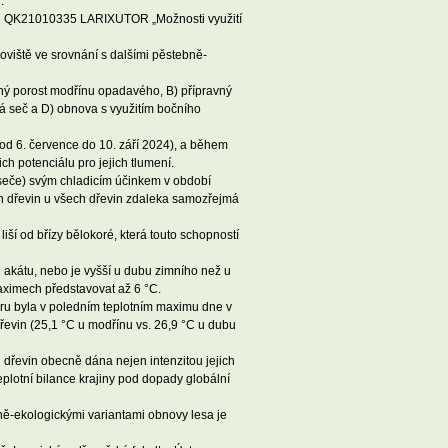
.
ektu QK21010335 LARIXUTOR „Možnosti využití
oviště ve srovnání s dalšími pěstebně-
avný porost modřínu opadavého, B) přípravný
á seč a D) obnova s využitím bočního
d 6. července do 10. září 2024), a během
ch potenciálu pro jejich tlumení.
 seče) svým chladicím účinkem v období
ích dřevin u všech dřevin zdaleka samozřejmá
liší od břízy bělokoré, která touto schopností
ku akátu, nebo je vyšší u dubu zimního než u
aximech představovat až 6 °C.
ru byla v poledním teplotním maximu dne v
řevin (25,1 °C u modřínu vs. 26,9 °C u dubu
 dřevin obecně dána nejen intenzitou jejich
eplotní bilance krajiny pod dopady globální
ně-ekologickými variantami obnovy lesa je