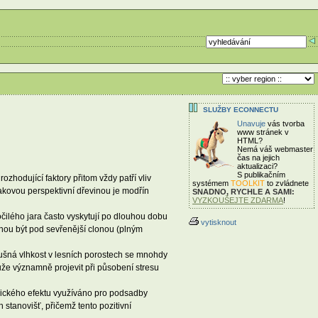
SLUŽBY ECONNECTU
Unavuje
vás tvorba
www stránek v
HTML?
Nemá váš webmaster
čas
na jejich
aktualizaci?
S publikačním
zhodující faktory přitom vždy patří vliv
systémem
TOOLKIT
to zvládnete
akovou perspektivní dřevinou je modřín
SNADNO, RYCHLE A SAMI:
VYZKOUŠEJTE ZDARMA
!
očilého jara často vyskytují po dlouhou dobu
vytisknout
ohou být pod sevřenější clonou (plným
zdušná vlhkost v lesních porostech se mnohdy
může významně projevit při působení stresu
logického efektu využíváno pro podsadby
 stanovišť, přičemž tento pozitivní