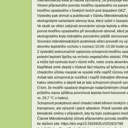
mikroklimatický efekt je natolik významný, že převyšuje e
Vlivem přípravného porostu modřínu opadavého na parametr
modřínu opadavého v českých lesích pod dopadem GKZ“,
Výsledky pak shrnuli a publikovali v článku Mikroklimatic
ekologickými variantami obnovy lesa, který vyšel v časop
Ve studii se vědci zabývali srovnáním vývoje teploty a vlh
porost modřínu opadavého při dvoufázové obnově, který j
ekologického krytu listnatého porostního pláště obnovova
Srovnání mikroklimatických podmínek vědci provedli na v
denního teplotního vrcholu v rozmezí 10:00–15:00 hodin pro
Z výsledků jednoznačně vyplynula schopnost modřínu opada
polední teplotní špičky na vrcholu vegetačního období. Při
a může být vyvinuta buď v různé míře, nebo zcela absentov
Například smrk ztepilý v růstové fázi mlaziny až tyčkoviny, 
chladicího účinku naopak ve vysoké míře napříč různou int
Avšak tato schopnost je rozdílná i napříč listnatými dřevina
habru obecného a stejně tak je tato schopnost výrazně vy
O tom, že modřín opadavý disponuje nadprůměrným chladic
průběhu srpna zjištěna povrchová teplota horní korunové v
vs. 29,7 °C u habru).
Schopnost poskytnout okolí chladicí efekt během horkých o
transpirace, ale výrazně i jejich albedem. Právě vysoké al
klimatické změny v případech, kdy by bylo zastoupení modř
Článek Mikroklimatický účinek přípravného porostu modřín
ke stažení zde: https://doi.org/10.59269/ZLV/2026/2/788