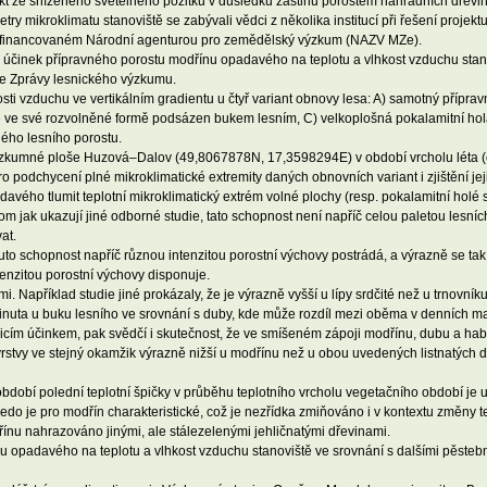
fekt ze sníženého světelného požitku v důsledku zástinu porostem náhradních dřevin
y mikroklimatu stanoviště se zabývali vědci z několika institucí při řešení proj
 financovaném Národní agenturou pro zemědělský výzkum (NAZV MZe).
ký účinek přípravného porostu modřínu opadavého na teplotu a vlhkost vzduchu stan
ise Zprávy lesnického výzkumu.
kosti vzduchu ve vertikálním gradientu u čtyř variant obnovy lesa: A) samotný přípr
e ve své rozvolněné formě podsázen bukem lesním, C) velkoplošná pokalamitní hol
ného lesního porostu.
ýzkumné ploše Huzová–Dalov (49,8067878N, 17,3598294E) v období vrcholu léta (o
 podchycení plné mikroklimatické extremity daných obnovních variant i zjištění jeji
vého tlumit teplotní mikroklimatický extrém volné plochy (resp. pokalamitní holé
tom jak ukazují jiné odborné studie, tato schopnost není napříč celou paletou lesn
at.
tuto schopnost napříč různou intenzitou porostní výchovy postrádá, a výrazně se tak 
enzitou porostní výchovy disponuje.
mi. Například studie jiné prokázaly, že je výrazně vyšší u lípy srdčité než u trnovní
vinuta u buku lesního ve srovnání s duby, kde může rozdíl mezi oběma v denních m
ím účinkem, pak svědčí i skutečnost, že ve smíšeném zápoji modřínu, dubu a hab
rstvy ve stejný okamžik výrazně nižší u modřínu než u obou uvedených listnatých d
bdobí polední teplotní špičky v průběhu teplotního vrcholu vegetačního období je u
bedo je pro modřín charakteristické, což je nezřídka zmiňováno i v kontextu změny t
ínu nahrazováno jinými, ale stálezelenými jehličnatými dřevinami.
u opadavého na teplotu a vlhkost vzduchu stanoviště ve srovnání s dalšími pěsteb