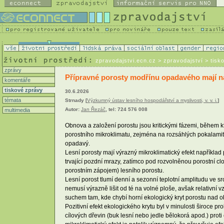
zpravodajstvi.ecn.cz
> zpravodajství > tisk
zprávy
Přípravné porosty modřínu opadavého mají n
komentáře
tiskové zprávy
30.6.2026
témata
Strnady [
Výzkumný ústav lesního hospodářství a myslivosti, v. v. i.
]
Autor:
Jan Řezáč
, tel: 724 576 008
multimedia
Obnova a založení porostu jsou kritickými fázemi, během kt
porostního mikroklimatu, zejména na rozsáhlých pokalamitn
opadavý.
Lesní porosty mají výrazný mikroklimatický efekt například
trvající pozdní mrazy, zatímco pod rozvolněnou porostní c
porostním zápojem) lesního porostu.
Lesní porost tlumí denní a sezonní teplotní amplitudu ve s
nemusí výrazně lišit od té na volné ploše, avšak relativní 
suchem tam, kde chybí horní ekologický kryt porostu nad 
Pozitivní efekt ekologického krytu byl v minulosti široce 
cílových dřevin (buk lesní nebo jedle bělokorá apod.) prot