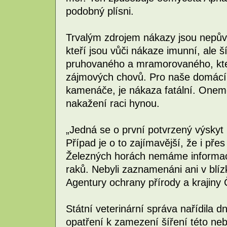
podobný plísni.
Trvalým zdrojem nákazy jsou nepův
kteří jsou vůči nákaze imunní, ale ší
pruhovaného a mramorovaného, kteř
zájmových chovů. Pro naše domácí 
kamenáče, je nákaza fatální. Onemo
nakažení raci hynou.
„Jedná se o první potvrzený výsky
Případ je o to zajímavější, že i pře
Železných horách nemáme informac
raků. Nebyli zaznamenáni ani v blí
Agentury ochrany přírody a krajiny
Státní veterinární správa nařídila 
opatření k zamezení šíření této n