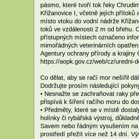
pásmo, které tvoří tok řeky Chrudi
Křižanovice I, včetně jejích přítoků
místo vtoku do vodní nádrže Křižano
toků ve vzdálenosti 2 m od břehu.
přístupných místech označeno info
mimořádných veterinárních opatření 
Agentury ochrany přírody a krajiny
https://aopk.gov.cz/web/cz/uredni-
Co dělat, aby se račí mor nešířil dá
Dodržujte prosím následující pokyn
• Nesnažte se zachraňovat raky př
přispívá k šíření račího moru do d
• Předměty, které se v místě dostal
holínky či rybářská výstroj, důkladn
Savem nebo řádným vysušením na s
prostředí přežít více než 14 dní. Výs