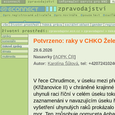
K
zpravodajstvi.ecn.cz
> zpravodajství > tisk
zprávy
Potvrzeno: raky v CHKO Želez
komentáře
tiskové zprávy
29.6.2026
témata
Nasavrky [
AOPK ČR
]
multimedia
Autor:
Karolína Šůlová
, tel: +4207241024
V řece Chrudimce, v úseku mezi př
(Křižanovice II) v chráněné krajinn
uhynuli raci říční v celém úseku toku
zaznamenáni v navazujícím úseku ře
vyšetření uhynulých raků prokázalo
mor. Ten způsobuje oomyceta Apha