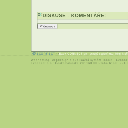
DISKUSE - KOMENTÁŘE:
Easy CONNECTion
- snadné spojení mezi lidmi, kteř
Webhosting
,
webdesign
a
publikační systém Toolkit
-
Econne
Econnect,o.s.; Českomalínská 23; 160 00 Praha 6; tel: 224