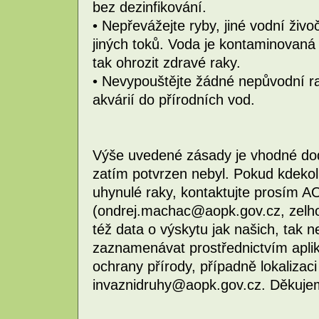
bez dezinfikování.
• Nepřevážejte ryby, jiné vodní živo
jiných toků. Voda je kontaminovan
tak ohrozit zdravé raky.
• Nevypouštějte žádné nepůvodní ra
akvárií do přírodních vod.
Výše uvedené zásady je vhodné dod
zatím potvrzen nebyl. Pokud kdeko
uhynulé raky, kontaktujte prosím 
(ondrej.machac@aopk.gov.cz, zelho
též data o výskytu jak našich, tak 
zaznamenávat prostřednictvím apli
ochrany přírody, případně lokalizaci 
invaznidruhy@aopk.gov.cz. Děkuje