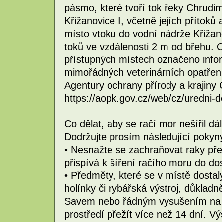
pásmo, které tvoří tok řeky Chrudi
Křižanovice I, včetně jejích přítoků
místo vtoku do vodní nádrže Křižano
toků ve vzdálenosti 2 m od břehu.
přístupných místech označeno info
mimořádných veterinárních opatření 
Agentury ochrany přírody a krajiny
https://aopk.gov.cz/web/cz/uredni-
Co dělat, aby se račí mor nešířil dá
Dodržujte prosím následující pokyn
• Nesnažte se zachraňovat raky př
přispívá k šíření račího moru do d
• Předměty, které se v místě dostal
holínky či rybářská výstroj, důkladn
Savem nebo řádným vysušením na s
prostředí přežít více než 14 dní. Výs