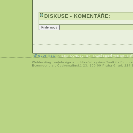
DISKUSE - KOMENTÁŘE:
Easy CONNECTion
- snadné spojení mezi lidmi, kteř
Webhosting
,
webdesign
a
publikační systém Toolkit
-
Econne
Econnect,o.s.; Českomalínská 23; 160 00 Praha 6; tel: 224