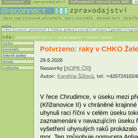
K
zpravodajstvi.ecn.cz
> zpravodajství > tiskové zprávy
zprávy
Potvrzeno: raky v CHKO Želez
komentáře
tiskové zprávy
29.6.2026
témata
Nasavrky [
AOPK ČR
]
multimedia
Autor:
Karolína Šůlová
, tel: +4207241024
V řece Chrudimce, v úseku mezi př
(Křižanovice II) v chráněné krajinn
uhynuli raci říční v celém úseku toku
zaznamenáni v navazujícím úseku ře
vyšetření uhynulých raků prokázalo
mor. Ten způsobuje oomyceta Apha