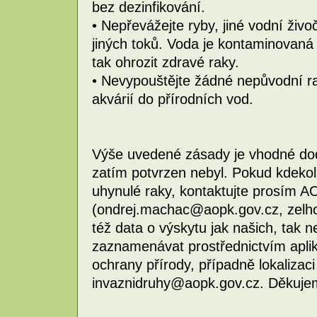
bez dezinfikování.
• Nepřevážejte ryby, jiné vodní živo
jiných toků. Voda je kontaminovan
tak ohrozit zdravé raky.
• Nevypouštějte žádné nepůvodní ra
akvárií do přírodních vod.
Výše uvedené zásady je vhodné dod
zatím potvrzen nebyl. Pokud kdeko
uhynulé raky, kontaktujte prosím 
(ondrej.machac@aopk.gov.cz, zelho
též data o výskytu jak našich, tak 
zaznamenávat prostřednictvím apli
ochrany přírody, případně lokalizaci 
invaznidruhy@aopk.gov.cz. Děkuje