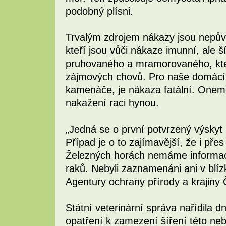
podobný plísni.
Trvalým zdrojem nákazy jsou nepův
kteří jsou vůči nákaze imunní, ale ší
pruhovaného a mramorovaného, kteř
zájmových chovů. Pro naše domácí 
kamenáče, je nákaza fatální. Onemo
nakažení raci hynou.
„Jedná se o první potvrzený výsky
Případ je o to zajímavější, že i pře
Železných horách nemáme informac
raků. Nebyli zaznamenáni ani v blí
Agentury ochrany přírody a krajiny
Státní veterinární správa nařídila 
opatření k zamezení šíření této n