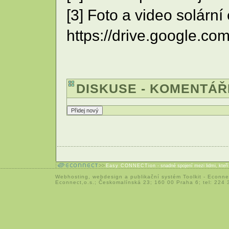
[3] Foto a video solární
https://drive.google
DISKUSE - KOMENTÁŘ
Easy CONNECTion
- snadné spojení mezi lidmi, kteř
Webhosting
,
webdesign
a
publikační systém Toolkit
-
Econne
Econnect,o.s.; Českomalínská 23; 160 00 Praha 6; tel: 224