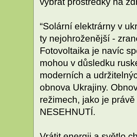
vybrat prostředky na zd
“Solární elektrárny v u
ty nejohroženější - zran
Fotovoltaika je navíc s
mohou v důsledku ruské
moderních a udržitelnýc
obnova Ukrajiny. Obnovi
režimech, jako je právě
NESEHNUTÍ.
Vrátit energii a světlo 