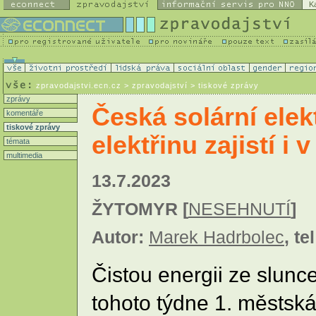
K
zpravodajstvi.ecn.cz
> zpravodajství > tiskové zprávy
zprávy
Česká solární elek
komentáře
tiskové zprávy
elektřinu zajistí 
témata
multimedia
13.7.2023
ŽYTOMYR [
NESEHNUTÍ
]
Autor:
Marek Hadrbolec
, te
Čistou energii ze slunc
tohoto týdne 1. městská