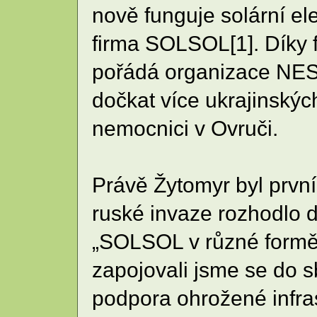
nově funguje solární el
firma SOLSOL[1]. Díky 
pořádá organizace NES
dočkat více ukrajinský
nemocnici v Ovruči.
Právě Žytomyr byl prvn
ruské invaze rozhodlo d
„SOLSOL v různé formě p
zapojovali jsme se do s
podpora ohrožené infras