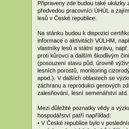
Připraveny zde budou také ukázky z
předvedou pracovníci ÚHÚL a zají
lesů v České republice.
Na stánku budou k dispozici certifi
informace o aktivitách VÚLHM, např
vlastníky lesů a státní správu, např
proti kůrovci a dalším škodlivým čini
(posouzení stavu půd, úrovně výži
lesních porostů, monitoring cizoro
apod.). V dalších oblastech se výz
záchranu a reprodukci genových zdr
zalesňování, lesní semenářství atd.
Mezi důležité poznatky vědy a výzk
hospodářství patří například:
• V České republice bylo v posledníc