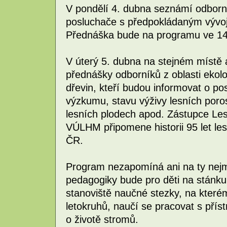
V pondělí 4. dubna seznámí odborn
posluchače s předpokládaným vývoj
Přednáška bude na programu ve 14 h
V úterý 5. dubna na stejném místě a
přednášky odborníků z oblasti ekolog
dřevin, kteří budou informovat o po
výzkumu, stavu výživy lesních poros
lesních plodech apod. Zástupce Le
VÚLHM připomene historii 95 let l
ČR.
Program nezapomíná ani na ty nejmen
pedagogiky bude pro děti na stán
stanoviště naučné stezky, na kterém 
letokruhů, naučí se pracovat s příst
o životě stromů.