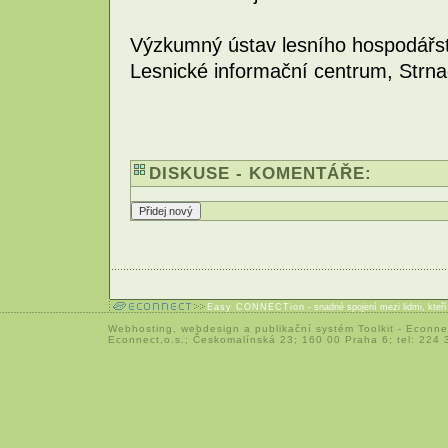
Výzkumný ústav lesního hospodářství 
Lesnické informační centrum, Strna
DISKUSE - KOMENTÁŘE:
Easy CONNECTion
- snadné spojení mezi lidmi, kteř
Webhosting
,
webdesign
a
publikační systém Toolkit
-
Econne
Econnect,o.s.; Českomalínská 23; 160 00 Praha 6; tel: 224