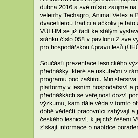
dubna 2016 a své místo zaujme na 
veletrhy Techagro, Animal Vetex a 
dvacetiletou tradici a ačkoliv je ta
VÚLHM se již řadí ke stálým vysta
stánku číslo 058 v pavilonu Z své 
pro hospodářskou úpravu lesů (ÚH
Součástí prezentace lesnického vý
přednášky, které se uskuteční v r
programu pod záštitou Ministerstva
platformy v lesním hospodářství a 
přednáškách se veřejnost dozví podr
výzkumu, kam dále věda v tomto ob
době vědečtí pracovníci zabývají a 
českého lesnictví, k jejichž řešení
získají informace o nabídce porad