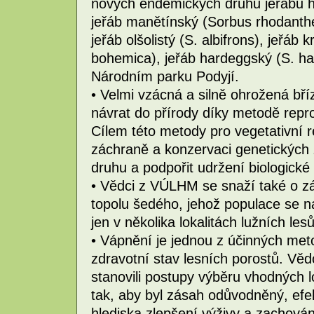
nových endemických druhů jeřábu 
jeřáb manětínský (Sorbus rhodanthe
jeřáb olšolistý (S. albifrons), jeřáb 
bohemica), jeřáb hardeggský (S. ha
Národním parku Podyjí.
• Velmi vzácná a silně ohrožená bří
návrat do přírody díky metodě repr
Cílem této metody pro vegetativní re
záchraně a konzervaci genetických 
druhu a podpořit udržení biologické 
• Vědci z VÚLHM se snaží také o zá
topolu šedého, jehož populace se n
jen v několika lokalitách lužních lesů
• Vápnění je jednou z účinných metod
zdravotní stav lesních porostů. Vě
stanovili postupy výběru vhodných l
tak, aby byl zásah odůvodněný, efek
hlediska zlepšení výživy a zachován