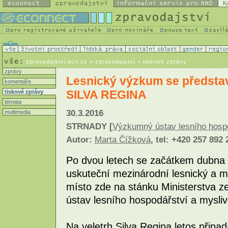
K
zpravodajstvi.ecn.cz
> zpravodajství > tiskové zprávy
zprávy
Lesnický výzkum se představ
komentáře
SILVA REGINA
tiskové zprávy
témata
30.3.2016
multimedia
STRNADY [
Výzkumný ústav lesního hospodá
Autor:
Marta Čížková
, tel: +420 257 892 
Po dvou letech se začátkem dubna 
uskuteční mezinárodní lesnický a my
místo zde na stánku Ministerstva 
ústav lesního hospodářství a myslivos
Na veletrh Silva Regina letos připad