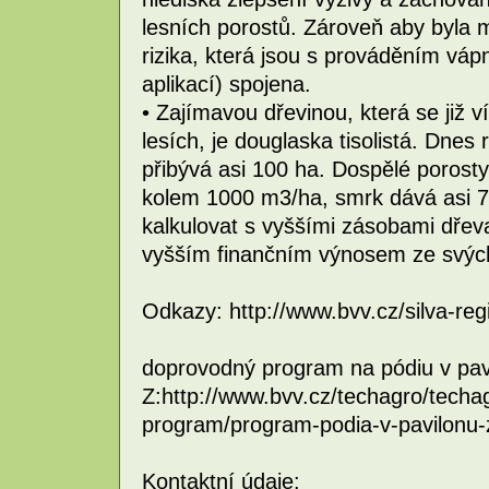
lesních porostů. Zároveň aby byla 
rizika, která jsou s prováděním vápn
aplikací) spojena.
• Zajímavou dřevinou, která se již v
lesích, je douglaska tisolistá. Dne
přibývá asi 100 ha. Dospělé porost
kolem 1000 m3/ha, smrk dává asi 7
kalkulovat s vyššími zásobami dřeva
vyšším finančním výnosem ze svých
Odkazy: http://www.bvv.cz/silva-reg
doprovodný program na pódiu v pav
Z:http://www.bvv.cz/techagro/tech
program/program-podia-v-pavilonu
Kontaktní údaje: