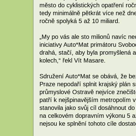
město do cyklistických opatření roč
tedy minimálně pětkrát více než dne
ročně spolyká 5 až 10 miliard.
„My po vás ale sto milionů navíc n
iniciativy Auto*Mat primátoru Svobo
drahá, stačí, aby byla promyšlená a 
kolech,“ řekl Vít Masare.
Sdružení Auto*Mat se obává, že bez
Praze nepodaří splnit krajský plán
průmyslové Ostravě nejvíce znečišt
patří k nejšpinavějším metropolím 
stanovila jako svůj cíl dosáhnout do
na celkovém dopravním výkonu 5 až
nejsou ke splnění tohoto cíle dosta