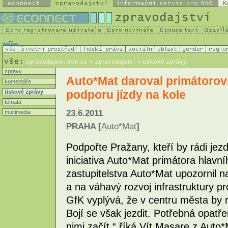
K
zpravodajstvi.ecn.cz
> zpravodajství > tiskové zprávy
zprávy
Auto*Mat daroval primátorovi
komentáře
podporu jízdy na kole
tiskové zprávy
témata
23.6.2011
multimedia
PRAHA [
Auto*Mat
]
Podpořte Pražany, kteří by rádi jezd
iniciativa Auto*Mat primátora hlav
zastupitelstva Auto*Mat upozornil n
a na váhavý rozvoj infrastruktury p
GfK vyplývá, že v centru města by rá
Bojí se však jezdit. Potřebná opatře
nimi začít,“ říká Vít Masare z Auto