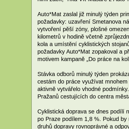
Auto*Mat zaslal již minulý týden pr
požadavky: uzavření Smetanova ná
vytvoření pěší zóny, plošné omezení
kilometrů v hodině včetně zprůjezdn
kola a umístění cyklistických stoja
požadavky Auto*Mat zopakoval a pře
motivem kampaně „Do práce na kol
Stávka odborů minulý týden prokázal
cestám do práce využívat mnohem 
aktivně vytvářelo vhodné podmínky. 
Pražanů cestujících do centra měst
Cyklistická doprava se dnes podílí
po Praze podílem 1,8 %. Pokud by m
druhů dopravy rovnoprávné a odpoví