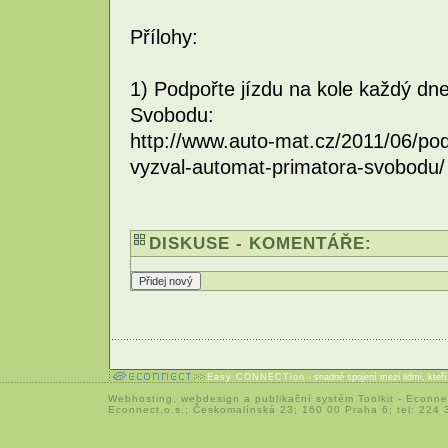
Přílohy:
1) Podpořte jízdu na kole každý dn
Svobodu:
http://www.auto-mat.cz/2011/06/pod
vyzval-automat-primatora-svobodu/
DISKUSE - KOMENTÁŘE:
Easy CONNECTion
- snadné spojení mezi lidmi, kteř
Webhosting
,
webdesign
a
publikační systém Toolkit
-
Econne
Econnect,o.s.; Českomalínská 23; 160 00 Praha 6; tel: 224