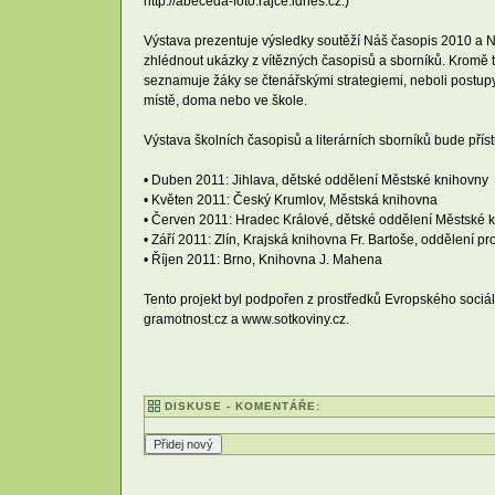
http://abeceda-foto.rajce.idnes.cz.)
Výstava prezentuje výsledky soutěží Náš časopis 2010 a N
zhlédnout ukázky z vítězných časopisů a sborníků. Kromě toh
seznamuje žáky se čtenářskými strategiemi, neboli postupy,
místě, doma nebo ve škole.
Výstava školních časopisů a literárních sborníků bude př
• Duben 2011: Jihlava, dětské oddělení Městské knihovny
• Květen 2011: Český Krumlov, Městská knihovna
• Červen 2011: Hradec Králové, dětské oddělení Městské 
• Září 2011: Zlín, Krajská knihovna Fr. Bartoše, oddělení pr
• Říjen 2011: Brno, Knihovna J. Mahena
Tento projekt byl podpořen z prostředků Evropského sociál
gramotnost.cz a www.sotkoviny.cz.
DISKUSE - KOMENTÁŘE: