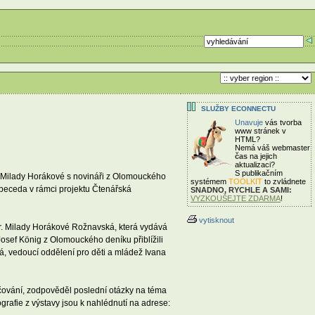
SLUŽBY ECONNECTU
Unavuje
vás tvorba
www stránek v
HTML?
Nemá váš webmaster
čas
na jejich
aktualizaci?
S publikačním
. Milady Horákové s novináři z Olomouckého
systémem
TOOLKIT
to zvládnete
Abeceda v rámci projektu Čtenářská
SNADNO, RYCHLE A SAMI:
VYZKOUŠEJTE ZDARMA
!
vytisknout
 dr. Milady Horákové Rožnavská, která vydává
Josef König z Olomouckého deníku přiblížili
á, vedoucí oddělení pro děti a mládež Ivana
čování, zodpověděl poslední otázky na téma
ografie z výstavy jsou k nahlédnutí na adrese: