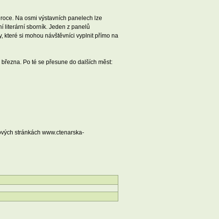
roce. Na osmi výstavních panelech lze
í literární sborník. Jeden z panelů
, které si mohou návštěvníci vyplnit přímo na
března. Po té se přesune do dalších měst:
tových stránkách www.ctenarska-