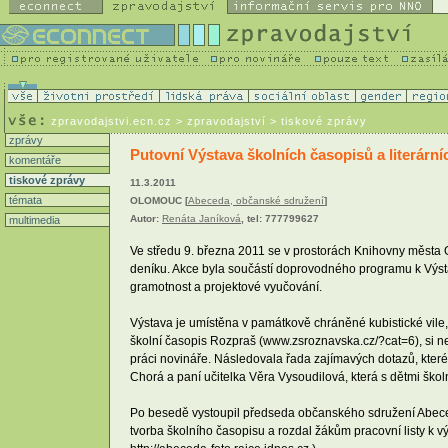
zpravodajstvi.ecn.cz
> zpravodajství > tiskové zprávy
zprávy
Putovní Výstava školních časopisů a literárn
komentáře
tiskové zprávy
11.3.2011
témata
OLOMOUC [
Abeceda, občanské sdružení
]
Autor:
Renáta Janíková
, tel: 777799627
multimedia
Ve středu 9. března 2011 se v prostorách Knihovny města
deníku. Akce byla součástí doprovodného programu k Výstav
gramotnost a projektové vyučování.
Výstava je umístěna v památkově chráněné kubistické vile,
školní časopis Rozpraš (www.zsroznavska.cz/?cat=6), si nej
práci novináře. Následovala řada zajímavých dotazů, které
Chorá a paní učitelka Věra Vysoudilová, která s dětmi školn
Po besedě vystoupil předseda občanského sdružení Abeced
tvorba školního časopisu a rozdal žákům pracovní listy k vý