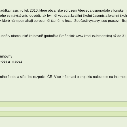
adílka našich dílek 2010, které občanské sdružení Abeceda uspořádalo v loňském 
o se návštěvníci dovědí, jak by měl vypadat kvalitní školní časopis a kvalitní školn
 které nám pomáhají porozumět čtenému textu. Součástí výstavy jsou pracovní listy
ístupná v olomoucké knihovně (pobočka Brněnská: www.kmol.cz/brnenska) až do 31. 
knihovny
o děti a mládež
ního fondu a státního rozpočtu ČR. Více informací o projektu naleznete na interne