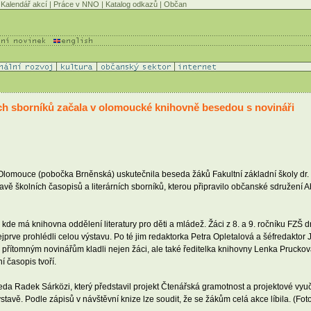
Kalendář akcí
|
Práce v NNO
|
Katalog odkazů
|
Občan
ích sborníků začala v olomoucké knihovně besedou s novináři
 Olomouce (pobočka Brněnská) uskutečnila beseda žáků Fakultní základní školy dr
ě školních časopisů a literárních sborníků, kterou připravilo občanské sdružení 
 kde má knihovna oddělení literatury pro děti a mládež. Žáci z 8. a 9. ročníku FZŠ
prve prohlédli celou výstavu. Po té jim redaktorka Petra Opletalová a šéfredaktor 
 přítomným novinářům kladli nejen žáci, ale také ředitelka knihovny Lenka Pruckov
í časopis tvoří.
a Radek Sárközi, který představil projekt Čtenářská gramotnost a projektové vyu
stavě. Podle zápisů v návštěvní knize lze soudit, že se žákům celá akce líbila. (Fot