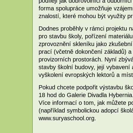
podílejí jak dobrovolníci a odborníc
forma spolupráce umožňuje vzáje
znalostí, které mohou být využity p
Dodnes proběhly v rámci projektu ná
pro stavbu školy, pořízení materiál
zprovoznění skleníku jako zkušební
prací (včetně dokončení základů) a
provizorních prostorách. Nyní zbývá
stavby školní budovy, její vybavení 
vyškolení evropských lektorů a míst
Pokud chcete podpořit výstavbu škol
18 hod do Galerie Divadla Hybernia.
Více informací o tom, jak můžete p
(například symbolickou adopcí škol
www.suryaschool.org.