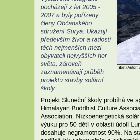
pocházejí z let 2005 -
2007 a byly pořízeny
členy Občanského
sdružení Surya. Ukazují
především život a radosti
těch nejmenších mezi
obyvateli nejvyšších hor
světa, zároveň
Tibet (Autor: 
zaznamenávají průběh
projektu stavby solární
školy.
Projekt Sluneční školy probíhá ve s
Himalayan Buddhist Culture Associ
Association. Nízkoenergetická solár
výuku pro 50 dětí v oblasti údolí 
dosahuje negramotnost 90%. Na sta