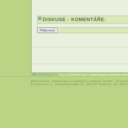
DISKUSE - KOMENTÁŘE:
Easy CONNECTion
- snadné spojení mezi lidmi, kteř
Webhosting
,
webdesign
a
publikační systém Toolkit
-
Econne
Econnect,o.s.; Českomalínská 23; 160 00 Praha 6; tel: 224