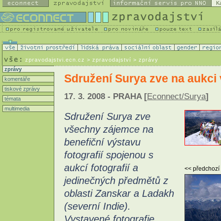
K
zpravodajstvi.ecn.cz
> zpravodajství > zprávy
zprávy
Sdružení Surya zve na aukci 
komentáře
tiskové zprávy
17. 3. 2008 - PRAHA [
Econnect/Surya
]
témata
multimedia
Sdružení Surya zve
všechny zájemce na
benefiční výstavu
fotografií spojenou s
aukcí fotografií a
<< předchozí
jedinečných předmětů z
oblasti Zanskar a Ladakh
(severní Indie).
Vystavené fotografie