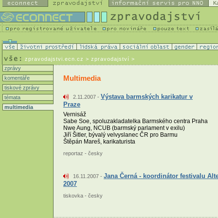
K
zpravodajstvi.ecn.cz
> zpravodajství >
zprávy
Multimedia
komentáře
tiskové zprávy
Výstava barmských karikatur v
2.11.2007 -
témata
Praze
multimedia
Vernisáž
Sabe Soe, spoluzakladatelka Barmského centra Praha
Nwe Aung, NCUB (barmský parlament v exilu)
Jiří Šitler, bývalý velvyslanec ČR pro Barmu
Štěpán Mareš, karikaturista
reportaz - česky
Jana Černá - koordinátor festivalu Alt
16.11.2007 -
2007
tiskovka - česky