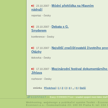
Módní přehlídka na Hlavním
23.10.2007 -
nádraží
reportaz - česky
Debata s G.
23.10.2007 -
Snyderem
konference - česky
Největší znečišťovatelé životního pros
17.10.2007 -
Otázky
tiskovka - česky
Mezinárodní festival dokumentárního
17.10.2007 -
Jihlava
rozhovor - česky
stránka
Předchozí
|
1
|
2
|
3
|
4
|
..
|
6
|
Další
Easy CONNECTion
- snadné spojení mezi lidmi, kteř
Webhosting
,
webdesign
a
publikační systém Toolkit
-
Econne
Econnect,o.s.; Českomalínská 23; 160 00 Praha 6; tel: 224