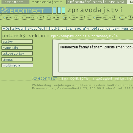
K
zpravodajstvi.ecn.cz
> zpravodajství >
zprávy
Nenalezen žádný záznam. Zkuste změnit oblast 
komentáře
tiskové zprávy
témata
multimedia
Easy CONNECTion
- snadné spojení mezi lidmi, kteř
Webhosting
,
webdesign
a
publikační systém Toolkit
-
Econne
Econnect,o.s.; Českomalínská 23; 160 00 Praha 6; tel: 224