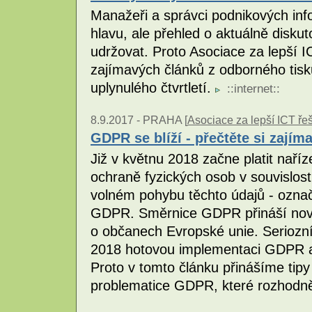
Manažeři a správci podnikových in
hlavu, ale přehled o aktuálně disku
udržovat. Proto Asociace za lepší I
zajímavých článků z odborného tisk
uplynulého čtvrtletí.
::
internet
::
8.9.2017 -
PRAHA [
Asociace za lepší ICT řeš
GDPR se blíží - přečtěte si zajím
Již v květnu 2018 začne platit nař
ochraně fyzických osob v souvislos
volném pohybu těchto údajů - ozna
GDPR. Směrnice GDPR přináší nová p
o občanech Evropské unie. Seriozn
2018 hotovou implementaci GDPR a 
Proto v tomto článku přinášíme tip
problematice GDPR, které rozhodně s