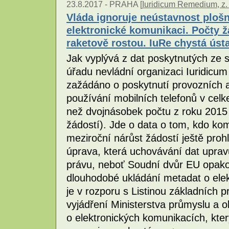
23.8.2017 -
PRAHA [
Iuridicum Remedium, z. 
Vláda ignoruje neústavnost ploš
elektronické komunikaci. Počty ž
raketově rostou. IuRe chystá ústa
Jak vyplývá z dat poskytnutých ze
úřadu nevládní organizaci Iuridicu
zažádáno o poskytnutí provozních a
používání mobilních telefonů v cel
než dvojnásobek počtu z roku 2015 
žádostí). Jde o data o tom, kdo ko
meziroční nárůst žádostí ještě proh
úprava, která uchovávání dat upra
právu, neboť Soudní dvůr EU opako
dlouhodobé ukládání metadat o ele
je v rozporu s Listinou základních p
vyjádření Ministerstva průmyslu a 
o elektronických komunikacích, kte