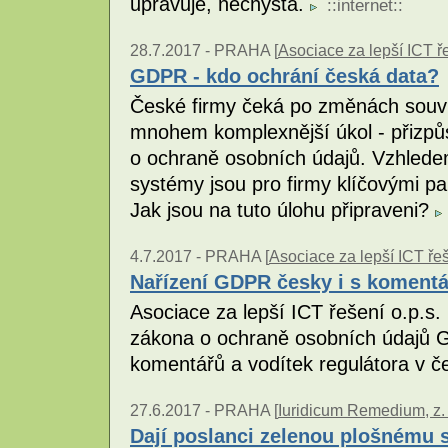
upravuje, nechystá.
::
internet
::
28.7.2017 -
PRAHA [
Asociace za lepší ICT ře
GDPR - kdo ochrání česká data?
České firmy čeká po změnách souvis
mnohem komplexnější úkol - přizp
o ochraně osobních údajů. Vzhled
systémy jsou pro firmy klíčovými par
Jak jsou na tuto úlohu připraveni?
4.7.2017 -
PRAHA [
Asociace za lepší ICT řeš
Nařízení GDPR česky i s komentá
Asociace za lepší ICT řešení o.p.s. 
zákona o ochraně osobních údajů 
komentářů a vodítek regulátora v 
27.6.2017 -
PRAHA [
Iuridicum Remedium, z. 
Dají poslanci zelenou plošnému 