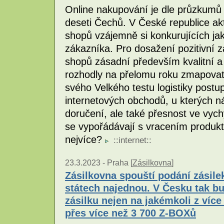
Online nakupování je dle průzkumů 
deseti Čechů. V České republice ak
shopů vzájemně si konkurujících jak
zákazníka. Pro dosažení pozitivní z
shopů zásadní především kvalitní a s
rozhodly na přelomu roku zmapovat
svého Velkého testu logistiky postu
internetových obchodů, u kterých ná
doručení, ale také přesnost ve vyc
se vypořádávají s vracením produkt
nejvíce?
::
internet
::
23.3.2023 -
Praha [
Zásilkovna
]
Zásilkovna spouští podání zásile
státech najednou. V Česku tak b
zásilku nejen na jakémkoli z více
přes více než 3 700 Z-BOXů