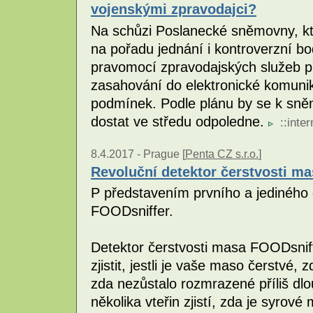
vojenskými zpravodajci?
Na schůzi Poslanecké sněmovny, kte
na pořadu jednání i kontroverzní b
pravomocí zpravodajských služeb při
zasahování do elektronické komuni
podmínek. Podle plánu by se k sněm
dostat ve středu odpoledne.
::
inter
8.4.2017 -
Prague [
Penta CZ s.r.o.
]
Revoluční detektor čerstvosti m
P představením prvního a jediného 
FOODsniffer.
Detektor čerstvosti masa FOODsnif
zjistit, jestli je vaše maso čerstvé
zda nezůstalo rozmrazené příliš dl
několika vteřin zjistí, zda je syro