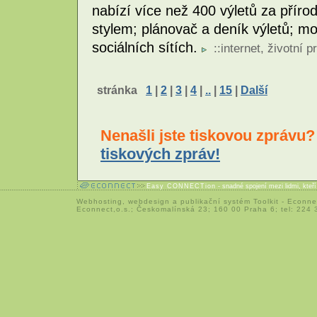
nabízí více než 400 výletů za příro
stylem; plánovač a deník výletů; mo
sociálních sítích.
::
internet
,
životní p
stránka
1
|
2
|
3
|
4
|
..
|
15
|
Další
Nenašli jste tiskovou zprávu
tiskových zpráv!
Easy CONNECTion
- snadné spojení mezi lidmi, kteř
Webhosting
,
webdesign
a
publikační systém Toolkit
-
Econne
Econnect,o.s.; Českomalínská 23; 160 00 Praha 6; tel: 224