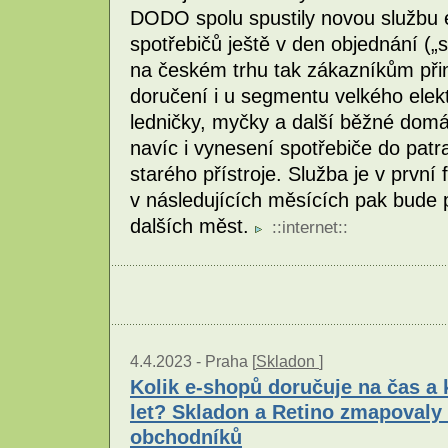
DODO spolu spustily novou službu 
spotřebičů ještě v den objednání („
na českém trhu tak zákazníkům přin
doručení i u segmentu velkého elekt
ledničky, myčky a další běžné domác
navíc i vynesení spotřebiče do patr
starého přístroje. Služba je v první
v následujících měsících pak bude 
dalších měst.
::
internet
::
4.4.2023 -
Praha [
Skladon
]
Kolik e-shopů doručuje na čas a k
let? Skladon a Retino zmapovaly 
obchodníků