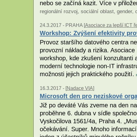
nebo se začíná kazit. Více v přilož
regionální rozvoj
,
sociální oblast
,
gender
,
24.3.2017 -
PRAHA [
Asociace za lepší ICT ře
Workshop: Zvýšení efektivity pr
Provoz staršího datového centra n
provozní náklady a rizika. Asociace 
workshop, kde zkušení konzultanti 
moderní technologie non-IT infrastr
možnosti jejich praktického použití.
16.3.2017 -
[
Nadace VIA
]
Microsoft den pro neziskové org
Již po deváté Vás zveme na den nap
proběhne 6. dubna v sídle společno
Vyskočilova 1561/4a, Praha 4. „Mu
očekávání. Super. Mnoho informací, 
jeden z účastníků minulého ročníku.