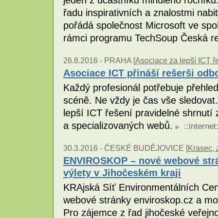
řadu inspirativních a znalostmi nab
pořádá společnost Microsoft ve spo
rámci programu TechSoup Česká re
26.8.2016 -
PRAHA [
Asociace za lepší ICT ře
Asociace ICT přináší rešerši od
Každý profesionál potřebuje přehle
scéně. Ne vždy je čas vše sledovat.
lepší ICT řešení pravidelné shrnutí
a specializovaných webů.
::
internet
30.3.2016 -
ČESKÉ BUDĚJOVICE [
Krasec, z
ENVIROSKOP – nové webové strán
výlety v Jihočeském kraji
KRAjská Síť Environmentálních Cen
webové stránky enviroskop.cz a mob
Pro zájemce z řad jihočeské veřejno