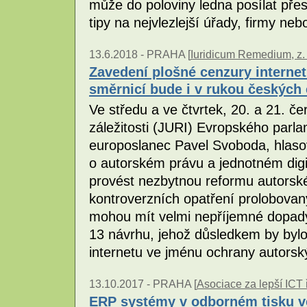
může do poloviny ledna posílat př
tipy na nejvlezlejší úřady, firmy ne
13.6.2018 -
PRAHA [
Iuridicum Remedium, z. 
Zavedení plošné cenzury interne
směrnicí bude i v rukou českých
Ve středu a ve čtvrtek, 20. a 21. č
záležitosti (JURI) Evropského parl
europoslanec Pavel Svoboda, hlaso
o autorském právu a jednotném dig
provést nezbytnou reformu autorské
kontroverzních opatření prolobovaný
mohou mít velmi nepříjemné dopady.
13 návrhu, jehož důsledkem by byl
internetu ve jménu ochrany autorsk
13.10.2017 -
PRAHA [
Asociace za lepší ICT ř
ERP systémy v odborném tisku ve 