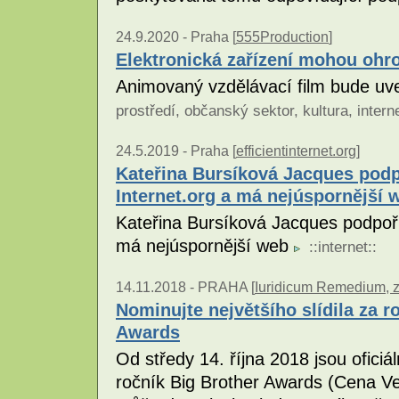
24.9.2020 -
Praha [
555Production
]
Elektronická zařízení mohou ohro
Animovaný vzdělávací film bude uve
prostředí
,
občanský sektor
,
kultura
,
intern
24.5.2019 -
Praha [
efficientinternet.org
]
Kateřina Bursíková Jacques podpoř
Internet.org a má nejúspornější 
Kateřina Bursíková Jacques podpořila
má nejúspornější web
::
internet
::
14.11.2018 -
PRAHA [
Iuridicum Remedium, z.
Nominujte největšího slídila za r
Awards
Od středy 14. října 2018 jsou ofici
ročník Big Brother Awards (Cena Vel