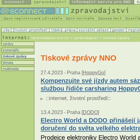
K
zpravodajstvi.ecn.cz
> zpravodajství > tiskové zprávy
zprávy
komentáře
Tiskové zprávy NNO
tiskové zprávy
témata
multimedia
27.4.2023 -
Praha [
HoppyGo
]
Kompenzujte své jízdy autem sá
službou řidiče carsharing Hoppy
::
internet
,
životní prostředí
::
13.4.2023 -
Praha [
DODO
]
Electro World a DODO přinášejí 
doručení do světa velkého elektr
Prodejce elektroniky Electro World 