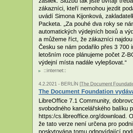
zásilek. Službu tak jistě uvítají tř
zákazníci, kteří nemohou jezdit pod
uvádí Simona Kijonková, zakladate
Packeta. „Za pouhé dva roky se nám
automatických výdejních boxů a vý
a můžeme říct, že zákazníci najdo
Česku se nám podařilo přes 3 700 i
letošním roce plánujeme počet Z-B
výdejní místa nadále vylepšovat.“
::
internet
::
4.2.2021 -
BERLÍN [
The Document Foundati
The Document Foundation vydává
LibreOffice 7.1 Community, dobrovo
svobodného kancelářského balíku pr
https:/cs.libreoffice.org/download
že tato verze není určena pro podni
poskytována tomu odpovídající po