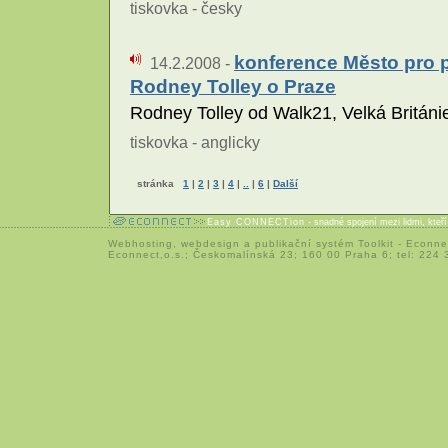
tiskovka - česky
konference Město pro p
14.2.2008 -
Rodney Tolley o Praze
Rodney Tolley od Walk21, Velká Británi
tiskovka - anglicky
stránka
1
|
2
|
3
|
4
|
..
|
6
|
Další
Easy CONNECTion
- snadné spojení mezi lidmi, kteř
Webhosting
,
webdesign
a
publikační systém Toolkit
-
Econne
Econnect,o.s.; Českomalínská 23; 160 00 Praha 6; tel: 224