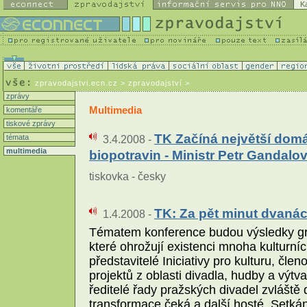
K
zpravodajstvi.ecn.cz
> zpravodajství >
zprávy
Multimedia
komentáře
tiskové zprávy
TK Začíná největší dom
témata
3.4.2008 -
multimedia
biopotravin - Ministr Petr Gandalov
tiskovka - česky
TK: Za pět minut dvanác
1.4.2008 -
Tématem konference budou výsledky gra
které ohrožují existenci mnoha kulturní
představitelé Iniciativy pro kulturu, č
projektů z oblasti divadla, hudby a výt
ředitelé řady pražských divadel zvláště 
transformace čeká a další hosté. Setká