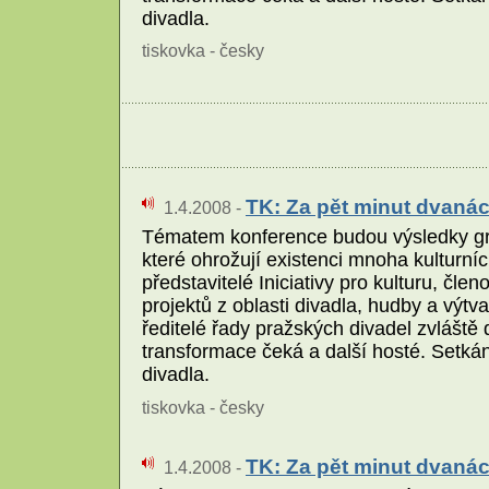
divadla.
tiskovka - česky
TK: Za pět minut dvanác
1.4.2008 -
Tématem konference budou výsledky gra
které ohrožují existenci mnoha kulturní
představitelé Iniciativy pro kulturu, č
projektů z oblasti divadla, hudby a výt
ředitelé řady pražských divadel zvláště 
transformace čeká a další hosté. Setká
divadla.
tiskovka - česky
TK: Za pět minut dvanác
1.4.2008 -