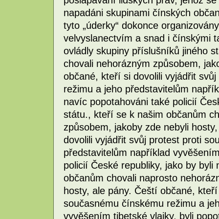
pošlapávání lidských práv, jehož se 
napadáni skupinami čínských občanů
tyto „úderky“ dokonce organizován
velvyslanectvím a snad i čínskými t
ovládly skupiny příslušníků jiného 
chovali nehorázným způsobem, jakob
občané, kteří si dovolili vyjádřit s
režimu a jeho představitelům napříkl
navíc popotahováni také policií Česk
státu., kteří se k našim občanům c
způsobem, jakoby zde nebyli hosty, 
dovolili vyjádřit svůj protest prot
představitelům například vyvěšením 
policií České republiky, jako by byli 
občanům chovali naprosto nehoráz
hosty, ale pány. Čeští občané, kteří s
současnému čínskému režimu a jeho
vyvěšením tibetské vlajky, byli popo