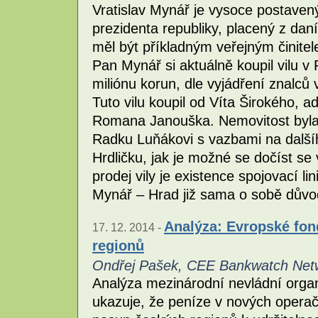
Vratislav Mynář je vysoce postavený
prezidenta republiky, placený z dan
měl být příkladným veřejným činitel
Pan Mynář si aktuálně koupil vilu v
miliónu korun, dle vyjádření znalců 
Tuto vilu koupil od Víta Širokého, a
Romana Janouška. Nemovitost byla 
Radku Luňákovi s vazbami na další
Hrdličku, jak je možné se dočíst se
prodej vily je existence spojovací 
Mynář – Hrad již sama o sobě dův
Analýza: Evropské fond
17. 12. 2014 -
regionů
Ondřej Pašek, CEE Bankwatch Net
Analýza mezinárodní nevládní org
ukazuje, že peníze v nových operač