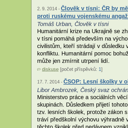
Člověk v tísni: ČR by m
2. 9. 2014 -
proti ruskému vojenskému anga
Tomáš Urban, Člověk v tísni
Humanitární krize na Ukrajině se 
v tísni pomáhá především na vých
civilistům, kteří strádají v důsledku
konfliktu. Humanitární pomoc bohužel
může jen zmírnit utrpení lidí.
diskuse
[počet příspěvků:
1
]
ČSOP: Lesní školky v o
17. 7. 2014 -
Libor Ambrozek, Český svaz ochrán
Ministerstvo práce a sociálních věc
skupinách. Důsledkem přijetí tohot
tzv. lesních školek, protože zákon 
tráví předškolní výchovu výhradně v
těchto školek před nedávnem vznikl