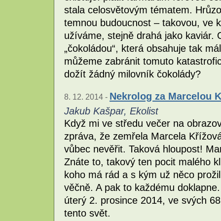
stala celosvětovým tématem. Hrůzo
temnou budoucnost – takovou, ve kt
užíváme, stejně drahá jako kaviár. 
„čokoládou“, která obsahuje tak mál
můžeme zabránit tomuto katastrofic
dožít žádný milovník čokolády?
Nekrolog za Marcelou 
8. 12. 2014 -
Jakub Kašpar, Ekolist
Když mi ve středu večer na obrazo
zpráva, že zemřela Marcela Křížová
vůbec nevěřit. Taková hloupost! Ma
Znáte to, takový ten pocit malého k
koho má rád a s kým už něco prožil 
věčně. A pak to každému doklapne. 
úterý 2. prosince 2014, ve svých 68
tento svět.