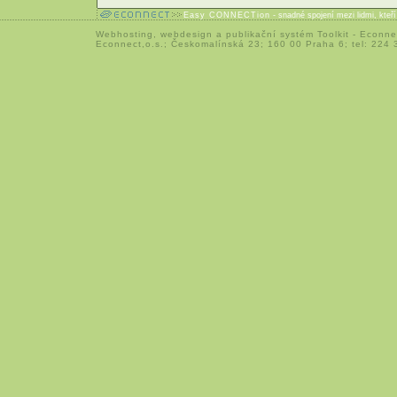
Easy CONNECTion
- snadné spojení mezi lidmi, kteř
Webhosting
,
webdesign
a
publikační systém Toolkit
-
Econne
Econnect,o.s.; Českomalínská 23; 160 00 Praha 6; tel: 224