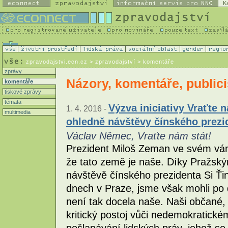
K
zpravodajstvi.ecn.cz
> zpravodajství > komentáře
zprávy
Názory, komentáře, publici
komentáře
tiskové zprávy
témata
Výzva iniciativy Vraťte 
1. 4. 2016 -
multimedia
ohledně návštěvy čínského prezi
Václav Němec, Vraťte nám stát!
Prezident Miloš Zeman ve svém váno
že tato země je naše. Díky Pražsk
návštěvě čínského prezidenta Si Ťi
dnech v Praze, jsme však mohli po 
není tak docela naše. Naši občané, k
kritický postoj vůči nedemokratick