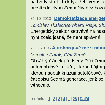
na tvrdý střet. To když Petr Verost
prostřednictvím Sedmičky bez hazar
Demokratizace energet
31. 10. 2013 -
Tomislav Tkalec/Bernhard Riepl, S
Energetický sektor setrvává na nast
nyní zcela jasné, že není správná.
Autoborgové mezi nám
21. 8. 2013 -
Miroslav Patrik, Děti Země
Obsáhlý článek předsedy Dětí Země 
automobilové kultuře, kterou hájí a
kterou naopak kritizují autofóbové, 
časopisu Sedmá generace, jenž se 
věnovalo.
stránka
1
|
2
|
3
|
4
|
..
|
28
|
Další