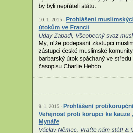
by byli nepřáteli státu.
Prohlášení muslimských
10. 1. 2015 -
útokům ve Francii
Uday Zabadi, Všeobecný svaz musl
My, níže podepsaní zástupci muslim
zástupci české muslimské komunity
barbarský útok spáchaný ve středu 
časopisu Charlie Hebdo.
Prohlášení protikorupční
8. 1. 2015 -
Veřejnost proti korupci ke kauze 
Mynáře
Václav Němec, Vraťte nám stát! & Ve