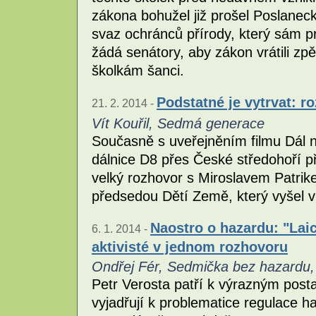
zákona bohužel již prošel Poslane
svaz ochránců přírody, který sám pr
žádá senátory, aby zákon vrátili zp
školkám šanci.
Podstatné je vytrvat: 
21. 2. 2014 -
Vít Kouřil, Sedmá generace
Současně s uveřejněním filmu Dál n
dálnice D8 přes České středohoří p
velký rozhovor s Miroslavem Patri
předsedou Dětí Země, který vyšel v
Naostro o hazardu: "Laic
6. 1. 2014 -
aktivisté v jednom rozhovoru
Ondřej Fér, Sedmička bez hazardu, 
Petr Verosta patří k výrazným post
vyjadřují k problematice regulace 