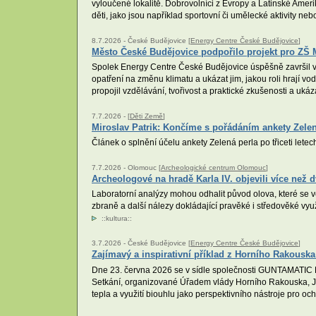
vyloučené lokalitě. Dobrovolníci z Evropy a Latinské Amer
děti, jako jsou například sportovní či umělecké aktivity neb
8.7.2026 -
České Budějovice [
Energy Centre České Budějovice
]
Město České Budějovice podpořilo projekt pro ZŠ 
Spolek Energy Centre České Budějovice úspěšně završil vzd
opatření na změnu klimatu a ukázat jim, jakou roli hrají v
propojil vzdělávání, tvořivost a praktické zkušenosti a uk
7.7.2026 -
[
Děti Země
]
Miroslav Patrik: Končíme s pořádáním ankety Zelen
Článek o splnění účelu ankety Zelená perla po třiceti letech
7.7.2026 -
Olomouc [
Archeologické centrum Olomouc
]
Archeologové na hradě Karla IV. objevili více než
Laboratorní analýzy mohou odhalit původ olova, které se v
zbraně a další nálezy dokládající pravěké i středověké využí
::
kultura
::
3.7.2026 -
České Budějovice [
Energy Centre České Budějovice
]
Zajímavý a inspirativní příklad z Horního Rakouska 
Dne 23. června 2026 se v sídle společnosti GUNTAMATIC 
Setkání, organizované Úřadem vlády Horního Rakouska, J
tepla a využití biouhlu jako perspektivního nástroje pro oc