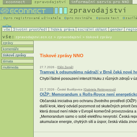
zpravodajstvi.ecn.cz
> zpravodajství > tiskové zprávy
zprávy
komentáře
Tiskové zprávy NNO
tiskové zprávy
témata
multimedia
27.7.2026 -
[
Děti Země
]
Tramvaj k odsunutému nádraží v Brně čeká nové h
Chybí řádné posouzení intenzit hluku z různých zdrojů v 
22.7.2026 -
České Budějovice [
Gabriela Reitingerová
]
OIŽP: Memorandum s Rolls-Royce není energetickou 
Občanská iniciativa pro ochranu životního prostředí (OI
další krok, který odvádí pozornost od skutečných priorit če
která dosud není nikde v Evropě komerčně provozována a j
„Memorandum samo o sobě elektřinu nevyrobí. Česká republ
akumulace energie, chytrých sítí a úspor, česká vláda zno