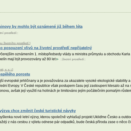
minovy by mohlo být oznámené již během léta
tní prostředí
::
nu životního prostředí
]
 posouzení vlivů na životní prostředí nepřijatelný
čerejším oznámením 1. místopředsedy vlády a ministra průmyslu a obchodu Karla H
lín mají být provozovány až 80 let
::
životní prostředí
::
, v. v. i.
]
dospělého porostu
jší evropské jehličnany a je považována za ukazatele vysoké ekologické stability a
dní Evropy. V České republice však postupem času její zastoupení klesalo až na 
novu, avšak její využití na holinách je limitováno jejím počátečním pomalým růstem
výzva chce změnit české turistické návyky
myšlenka nové letní výzvy, kterou společně vyhlašují projekt Ukliďme Česko a out
každý z nás cestou z výletu odnese pár odpadků, bude česká příroda zase o něco či