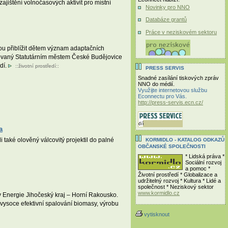
jištění volnočasových aktivit pro místní
Novinky pro NNO
Databáze grantů
Práce v neziskovém sektoru
ou přiblížit dětem význam adaptačních
ancovaný Statutárním městem České Budějovice
dí.
::
životní prostředí
::
PRESS SERVIS
Snadné zasílání tiskových zpráv
NNO do médií.
Využijte internetovou službu
Econnectu pro Vás.
http://press-servis.ecn.cz/
a
také olověný válcovitý projektil do palné
KORMIDLO - KATALOG ODKAZŮ
OBČANSKÉ SPOLEČNOSTI
* Lidská práva *
Sociální rozvoj
a pomoc *
Životní prostředí * Globalizace a
udržitelný rozvoj * Kultura * Lidé a
společnost * Neziskový sektor
www.kormidlo.cz
Energie Jihočeský kraj – Horní Rakousko.
ysoce efektivní spalování biomasy, výrobu
vytisknout