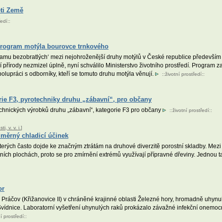
ěti Země
ředí
::
program motýla bourovce trnkového
mu bezobratlých‘ mezi nejohroženější druhy motýlů v České republice především pr
ší přírody nezmizel úplně, nyní schválilo Ministerstvo životního prostředí. Program
polupráci s odborníky, kteří se tomuto druhu motýla věnují.
::
životní prostředí
::
orie F3, pyrotechniky druhu „zábavní“, pro občany
technických výrobků druhu „zábavní“, kategorie F3 pro občany
::
životní prostředí
::
, v. v. i.
]
měrný chladicí účinek
erých často dojde ke značným ztrátám na druhové diverzitě porostní skladby. Mezi ro
ích plochách, proto se pro zmírnění extrémů využívají přípravné dřeviny. Jednou t
or
áčov (Křižanovice II) v chráněné krajinné oblasti Železné hory, hromadně uhynuli r
 Svídnice. Laboratorní vyšetření uhynulých raků prokázalo závažné infekční onemoc
ní prostředí
::