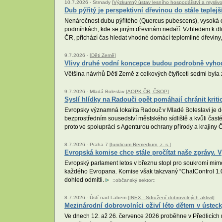
10.7.2026 -
Strnady [
Výzkumný ústav lesního hospodářství a myslivosti
Dub pýřitý je perspektivní dřevinou do stále teplej
Nenáročnost dubu pýřitého (Quercus pubescens), vysoká odo
podmínkách, kde se jiným dřevinám nedaří. Vzhledem k dlo
ČR, přichází čas hledat vhodné domácí teplomilné dřeviny
9.7.2026 -
[
Děti Země
]
Vlivy druhé vodní koncepce budou podrobně vyh
Většina návrhů Dětí Země z celkových čtyřiceti sedmi byl
9.7.2026 -
Mladá Boleslav [
AOPK ČR, ČSOP
]
Syslí hlídky na Radouči opět pomáhají chránit kriti
Evropsky významná lokalita Radouč v Mladé Boleslavi je do
bezprostředním sousedství městského sídliště a kvůli čast
proto ve spolupráci s Agenturou ochrany přírody a krajiny Č
8.7.2026 -
Praha 7 [
Iuridicum Remedium, z. s.
]
Evropská komise chce stále pročítat naše zprávy. V
Evropský parlament letos v březnu stopl pro soukromí mi
každého Evropana. Komise však takzvaný “ChatControl 1.0”
dohled odmítli.
::
občanský sektor
::
8.7.2026 -
Ústí nad Labem [
INEX - Sdružení dobrovolných aktivit
]
Mezinárodní dobrovolníci oživí léto dětem v ústeck
Ve dnech 12. až 26. července 2026 proběhne v Předlicích 