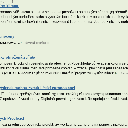
, v. v. i.
]
šího klimatu
lnost vůči suchu a teplu a schopnost prospívat i na chudých půdách jej předurčuje 
uhodobým periodám sucha a vysokým teplotám, které se v posledních letech vysky
, které umožní zachování lesních ekosystémů i do budoucna. Jednou z nich by mohl
odnoceny
a zapracována
::
životní prostředí
::
cky ohrožená zvířata
movem kriticky ohroženého sysla obecného. Počet hlodavců ve zdejší kolonii se od
ému kontaktu s lidmi mění své přirozené chování – ztrácejí plachost a pud sebezá
R (AOPK ČR) realizuje již od roku 2021 unikátní projekt tzv. Syslích hlídek.
::
život
ýsledek mohou zvrátit i čeští europoslanci
mořádně nebezpečný návrh: odmítl výjimku umožňující internetovým platformám dob
 opakovaně vrací do hry. Digitálně-právní organizace IuRe apeluje na české zást
ých Předlicích
mezinárodní dobrovolnický projekt, tzv. workcamp, zaměřený na pomoc v nízkoprah