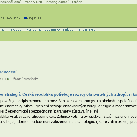
Kalendář akcí
|
Práce v NNO
|
Katalog odkazů
|
Občan
odnocení
území
::
životní prostředí
::
strategií. Česká republika potřebuje rozvoj obnovitelných zdrojů, niko
ŽP) považuje podpis memoranda mezi Ministerstvem průmyslu a obchodu, společnost
ské energetiky. Místo urychlení rozvoje obnovitelných zdrojů energie a modernizace e
ejíž ekonomické i bezpečnostní parametry zůstávají nejisté.
ika však ztrácí drahocenný čas. Zatímco většina evropských států masivně investu
vu slibuje jadernou budoucnost založenou na technologiích, které zatím existují př