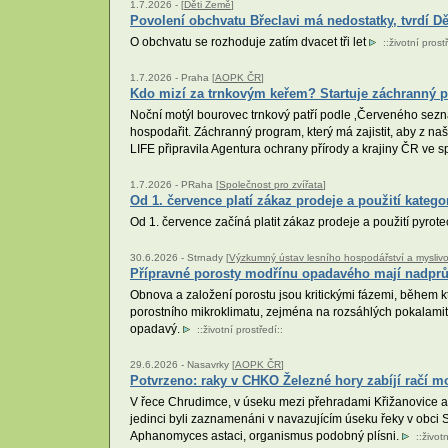
1.7.2026 -
[
Děti Země
]
Povolení obchvatu Břeclavi má nedostatky, tvrdí D
O obchvatu se rozhoduje zatím dvacet tři let
::
životní prost
1.7.2026 -
Praha [
AOPK ČR
]
Kdo mizí za trnkovým keřem? Startuje záchranný 
Noční motýl bourovec trnkový patří podle ‚Červeného sezna
hospodařit. Záchranný program, který má zajistit, aby z na
LIFE připravila Agentura ochrany přírody a krajiny ČR ve s
1.7.2026 -
PRaha [
Společnost pro zvířata
]
Od 1. července platí zákaz prodeje a použití kateg
Od 1. července začíná platit zákaz prodeje a použití pyro
30.6.2026 -
Strnady [
Výzkumný ústav lesního hospodářství a myslivosti
Přípravné porosty modřínu opadavého mají nadprů
Obnova a založení porostu jsou kritickými fázemi, během kt
porostního mikroklimatu, zejména na rozsáhlých pokalamitn
opadavý.
::
životní prostředí
::
29.6.2026 -
Nasavrky [
AOPK ČR
]
Potvrzeno: raky v CHKO Železné hory zabíjí račí m
V řece Chrudimce, v úseku mezi přehradami Křižanovice a Pr
jedinci byli zaznamenáni v navazujícím úseku řeky v obci
Aphanomyces astaci, organismus podobný plísni.
::
život