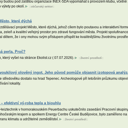
iky budou pod záštitou organizace INEX-SDA vypomáhat s provozem klubu, včetně za
o výlety po okolí.
::
občanský sektor
::
Město, které dýchá
ělávací projekt Město, které dýchá, jehož cílem bylo poutavou a interaktivní form
oda, zeleň a kvalitní veřejný prostor pro zdravé fungování města. Projekt spolufin
ázal dětem, že i ony mohou svým přístupem přispět ke kvalitnějšímu životnímu prostře
á perla. Proč?
, který vyšel na stránce Ekolist.cz ( 07.07.2026).
::
životní prostředí
::
 dvoukilový olověný ingot. Jeho původ pomůže objasnit izotopová analýz
e středověku dostalo na hrad Tepenec. Archeologové při letošním průzkumu objevili 
vání lokality.
– efektivní vý-roba tepla a biouhlu
Heiztechnik v hornorakouském Peuerbachu uskutečnilo zasedání Pracovní skupiny 
ihočeským krajem a spolkem Energy Centre České Budějovice, bylo zaměřeno na v
hranu klimatu a udržitelné zemědělství.
::
životní prostředí
::