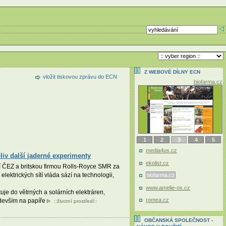
Z WEBOVÉ DÍLNY ECN
vložit tiskovou zprávu do ECN
biofarma.cz
1
2
3
4
5
media4us.cz
liv další jaderné experimenty
ekolist.cz
í ČEZ a britskou firmou Rolls-Royce SMR za
lektrických sítí vláda sází na technologii,
biofarma.cz
www.amelie-os.cz
je do větrných a solárních elektráren,
romea.cz
edevším na papíře
::
životní prostředí
::
OBČANSKÁ SPOLEČNOST -