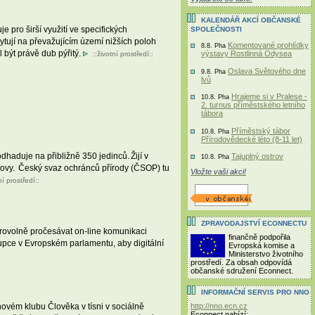
KALENDÁŘ AKCÍ OBČANSKÉ
pro širší využití ve specifických
SPOLEČNOSTI
tují na převažujícím území nižších poloh
Komentované prohlídky
8.8. Pha
 být právě dub pýřitý.
výstavy Rostlinná Odysea
::
životní prostředí
::
Oslava Světového dne
9.8. Pha
lvů
Hrajeme si v Pralese -
10.8. Pha
2. turnus příměstského letního
tábora
Příměstský tábor
10.8. Pha
Přírodovědecké léto (8-11 let)
haduje na přibližně 350 jedinců. Žijí v
Tajuplný ostrov
10.8. Pha
chovy. Český svaz ochránců přírody (ČSOP) tu
Vložte vaši akci!
ní prostředí
::
ZPRAVODAJSTVÍ ECONNECTU
rovolně pročesávat on-line komunikaci
finančně podpořila
upce v Evropském parlamentu, aby digitální
Evropská komise a
Ministerstvo životního
prostředí. Za obsah odpovídá
občanské sdružení Econnect.
INFORMAČNÍ SERVIS PRO NNO
http://nno.ecn.cz
ovém klubu Člověka v tísni v sociálně
Econnect nabízí: