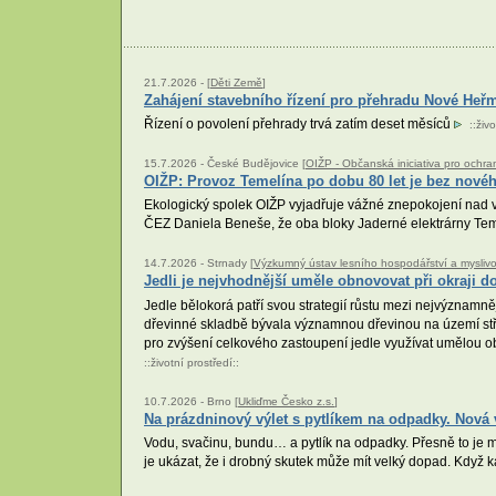
21.7.2026 -
[
Děti Země
]
Zahájení stavebního řízení pro přehradu Nové Heř
Řízení o povolení přehrady trvá zatím deset měsíců
::
živo
15.7.2026 -
České Budějovice [
OIŽP - Občanská iniciativa pro ochra
OIŽP: Provoz Temelína po dobu 80 let je bez nového
Ekologický spolek OIŽP vyjadřuje vážné znepokojení nad v
ČEZ Daniela Beneše, že oba bloky Jaderné elektrárny Teme
14.7.2026 -
Strnady [
Výzkumný ústav lesního hospodářství a myslivosti
Jedli je nejvhodnější uměle obnovovat při okraji 
Jedle bělokorá patří svou strategií růstu mezi nejvýznamně
dřevinné skladbě bývala významnou dřevinou na území stře
pro zvýšení celkového zastoupení jedle využívat umělou ob
::
životní prostředí
::
10.7.2026 -
Brno [
Ukliďme Česko z.s.
]
Na prázdninový výlet s pytlíkem na odpadky. Nová 
Vodu, svačinu, bundu… a pytlík na odpadky. Přesně to je 
je ukázat, že i drobný skutek může mít velký dopad. Když 