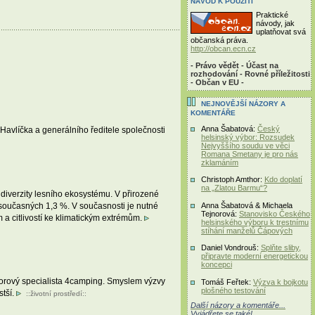
NÁVOD K POUŽITÍ
Praktické
návody, jak
uplatňovat svá
občanská práva.
http://obcan.ecn.cz
- Právo vědět - Účast na
rozhodování - Rovné příležitosti
- Občan v EU -
NEJNOVĚJŠÍ NÁZORY A
KOMENTÁŘE
Anna Šabatová:
Český
avlíčka a generálního ředitele společnosti
helsinský výbor: Rozsudek
Nejvyššího soudu ve věci
Romana Smetany je pro nás
zklamáním
Christoph Amthor:
Kdo doplatí
na „Zlatou Barmu“?
 diverzity lesního ekosystému. V přirozené
současných 1,3 %. V současnosti je nutné
Anna Šabatová & Michaela
Tejnorová:
Stanovisko Českého
 a citlivostí ke klimatickým extrémům.
helsinského výboru k trestnímu
stíhání manželů Čápových
Daniel Vondrouš:
Splňte sliby,
připravte moderní energetickou
koncepci
doorový specialista 4camping. Smyslem výzvy
Tomáš Feřtek:
Výzva k bojkotu
plošného testování
stší.
::
životní prostředí
::
Další názory a komentáře...
Vyjádřete se také!