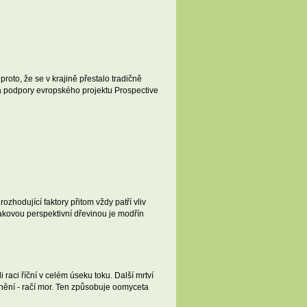
oto, že se v krajině přestalo tradičně
 za podpory evropského projektu Prospective
zhodující faktory přitom vždy patří vliv
akovou perspektivní dřevinou je modřín
aci říční v celém úseku toku. Další mrtví
nění - račí mor. Ten způsobuje oomyceta