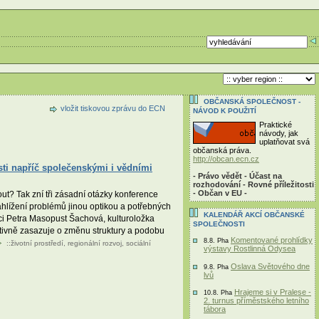
OBČANSKÁ SPOLEČNOST -
vložit tiskovou zprávu do ECN
NÁVOD K POUŽITÍ
Praktické
návody, jak
uplatňovat svá
občanská práva.
http://obcan.ecn.cz
ti napříč společenskými i vědními
- Právo vědět - Účast na
rozhodování - Rovné příležitosti
- Občan v EU -
ut? Tak zní tři zásadní otázky konference
hlížení problémů jinou optikou a potřebných
KALENDÁŘ AKCÍ OBČANSKÉ
ici Petra Masopust Šachová, kulturoložka
SPOLEČNOSTI
ivně zasazuje o změnu struktury a podobu
Komentované prohlídky
8.8. Pha
::
životní prostředí
,
regionální rozvoj
,
sociální
výstavy Rostlinná Odysea
Oslava Světového dne
9.8. Pha
lvů
Hrajeme si v Pralese -
10.8. Pha
2. turnus příměstského letního
tábora