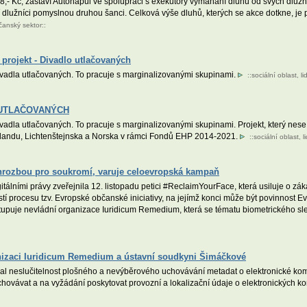
8,- Kč, zastaví Autonapůl ve spolupráci s exekutory vymáhání dluhů od svých dluž
jí dlužníci pomyslnou druhou šanci. Celková výše dluhů, kterých se akce dotkne, je 
čanský sektor
::
projekt - Divadlo utlačovaných
divadla utlačovaných. To pracuje s marginalizovanými skupinami.
::
sociální oblast
,
l
LO UTLAČOVANÝCH
ivadla utlačovaných. To pracuje s marginalizovanými skupinami. Projekt, který nes
slandu, Lichtenštejnska a Norska v rámci Fondů EHP 2014-2021.
::
sociální oblast
,
l
hrozbou pro soukromí, varuje celoevropská kampaň
gitálními právy zveřejnila 12. listopadu petici #ReclaimYourFace, která usiluje o 
í procesu tzv. Evropské občanské iniciativy, na jejímž konci může být povinnost
astupuje nevládní organizace Iuridicum Remedium, která se tématu biometrického s
anizaci Iuridicum Remedium a ústavní soudkyni Šimáčkové
al neslučitelnost plošného a nevýběrového uchovávání metadat o elektronické kom
chovávat a na vyžádání poskytovat provozní a lokalizační údaje o elektronických 