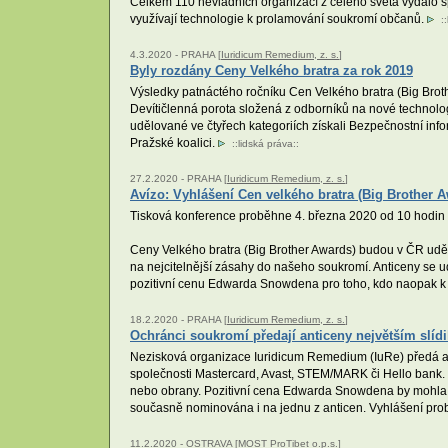
Celkem 110 nevládních organizací z celého světa vydalo sp
využívají technologie k prolamování soukromí občanů.
::
4.3.2020 -
PRAHA [
Iuridicum Remedium, z. s.
]
Byly rozdány Ceny Velkého bratra za rok 2019
Výsledky patnáctého ročníku Cen Velkého bratra (Big Broth
Devítičlenná porota složená z odborníků na nové technologie
udělované ve čtyřech kategoriích získali Bezpečnostní inf
Pražské koalici.
::
lidská práva
::
27.2.2020 -
PRAHA [
Iuridicum Remedium, z. s.
]
Avízo: Vyhlášení Cen velkého bratra (Big Brother A
Tisková konference proběhne 4. března 2020 od 10 hodin 
Ceny Velkého bratra (Big Brother Awards) budou v ČR udělo
na nejcitelnější zásahy do našeho soukromí. Anticeny se udě
pozitivní cenu Edwarda Snowdena pro toho, kdo naopak k
18.2.2020 -
PRAHA [
Iuridicum Remedium, z. s.
]
Ochránci soukromí předají anticeny největším slíd
Nezisková organizace Iuridicum Remedium (IuRe) předá ant
společnosti Mastercard, Avast, STEM/MARK či Hello bank. Z
nebo obrany. Pozitivní cena Edwarda Snowdena by mohla 
současně nominována i na jednu z anticen. Vyhlášení pro
11.2.2020 -
OSTRAVA [
MOST ProTibet o.p.s.
]