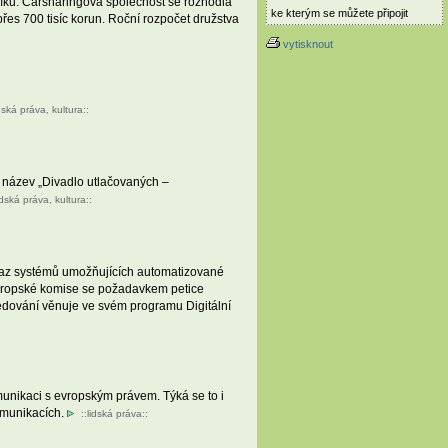
níků. Carsharingová společnost se rozhodla
ke kterým se můžete připojit
přes 700 tisíc korun. Roční rozpočet družstva
vytisknout
idská práva
,
kultura
::
e název „Divadlo utlačovaných –
idská práva
,
kultura
::
zákaz systémů umožňujících automatizované
 Evropské komise se požadavkem petice
ledování věnuje ve svém programu Digitální
unikaci s evropským právem. Týká se to i
komunikacích.
::
lidská práva
::