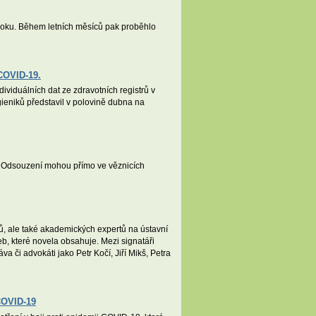
roku. Během letních měsíců pak proběhlo
 COVID-19.
viduálních dat ze zdravotních registrů v
gieniků představil v polovině dubna na
t. Odsouzení mohou přímo ve věznicích
tů, ale také akademických expertů na ústavní
eb, které novela obsahuje. Mezi signatáři
va či advokáti jako Petr Kočí, Jiří Mikš, Petra
COVID-19