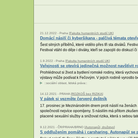
21.12.2022 -
Praha [
Fakulta humanitních studií UK
]
Domácí násilí či kyberšikana - palčivá témata otev
Šest silných příběhů, které vidělo přes tři sta diváků. Fest
Festival vtáhl do děje i diváky, kteří se zapojili do diskuzí 
1.9.2022 -
Praha [
Fakulta humanitních studií UK
]
Veřejnosti se otevírá jedinečná možnost navštívit
Prohlédnout si život a bydlení romské rodiny, která vychoval
výstavy může podívat k Fečovým. V jejich rodině vyrostlo 
::
sociální oblast
,
lidská práva
::
14.12.2021 -
PRAHA [
ROZKOŠ bez RIZIKA
]
V pátek si vezměte červený deštník
17. prosinec je Mezinárodním dnem proti násilí na ženách
společností nejvíce opomíjeny. S násilím má přitom zkušen
placené sexuální služby a snižovat rizika, která s sebou ta
9.12.2021 -
ČR/PRAHA/BRNO [
Autonapůl, družstvo
]
S oddlužením pomáhá i carsharing. Autonapůl se p