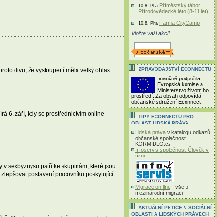
Příměstský tábor
10.8. Pha
Přírodovědecké léto (8-11 let)
Farma CityCamp
10.8. Pha
Vložte vaši akci!
ZPRAVODAJSTVÍ ECONNECTU
 proto divu, že vystoupení měla velký ohlas.
finančně podpořila
Evropská komise a
Ministerstvo životního
prostředí. Za obsah odpovídá
občanské sdružení Econnect.
rá 6. září, kdy se prostřednictvím online
TIPY ECONNECTU PRO
OBLAST LIDSKÁ PRÁVA
Lidská práva
v katalogu odkazů
občanské společnosti
KORMIDLO.cz
Infoservis společnosti Člověk v
tísni
 v sexbyznysu patří ke skupinám, které jsou
 zlepšovat postavení pracovníků poskytující
Migrace on line
- vše o
mezinárodní migraci
AKTUÁLNÍ PETICE V SOCIÁLNÍ
OBLASTI A LIDSKÝCH PRÁVECH