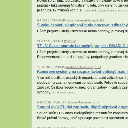
Pokud splatí dlužnou částku a nezbytné náklady ve výši 90
připojit k takzvanému Milostivému létu, díky kterému získa
je zhruba 12 milionů korun.
::
sociální oblast
,
lidská práva
,
ob
9.7.2021 -
PRAHA [
Fakulta humanitních studií UK
]
S vyloučenými skupinami bude pracovat jedinečný 
Cílem projektu, který v tuzemsku nemá obdoby, je rozvoj 
29.6.2021 -
PRAHA [
FHS UK
]
TZ - V Česku startuje jedinečný projekt - DIVAD
Cílem projektu, který v tuzemsku nemá obdoby, je rozvoj d
Empowerment pomocí kultury,“ byl podpořený grantem z I
12.11.2020 -
PRAHA [
Iuridicum Remedium, z. s.
]
Kamerové systémy na rozpoznávání obličejů jsou 
Více než desítka evropských organizací zabývajících se di
sledování a zaznamenávání pohybu osob. Petice je součást
zabývat. Českou republiku mezi organizátory iniciativy z
svobody.
::
lidská práva
::
6.10.2020 -
Praha 3 [
Iuridicum Remedium, z. s.
]
Soudní dvůr EU dal zapravdu digitálněprávní org
Soudní dvůr EU v dnes zveřejněných rozsudcích konstatov
české právní úpravy, která upravuje povinnost operátorů u