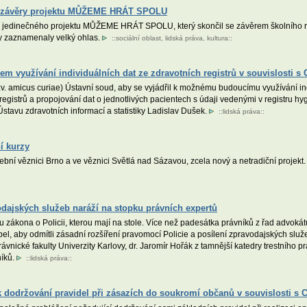
 – závěry projektu MŮŽEME HRÁT SPOLU
lem jedinečného projektu MŮŽEME HRÁT SPOLU, který skončil se závěrem školního 
y zaznamenaly velký ohlas.
::
sociální oblast
,
lidská práva
,
kultura
::
kem využívání individuálních dat ze zdravotních registrů v souvislosti s
. amicus curiae) Ústavní soud, aby se vyjádřil k možnému budoucímu využívání indi
egistrů a propojování dat o jednotlivých pacientech s údaji vedenými v registru hy
tavu zdravotních informací a statistiky Ladislav Dušek.
::
lidská práva
::
í kurzy
ební věznici Brno a ve věznici Světlá nad Sázavou, zcela nový a netradiční projek
dajských služeb naráží na stopku právních expertů
u zákona o Policii, kterou mají na stole. Více než padesátka právníků z řad advoká
pel, aby odmítli zásadní rozšíření pravomocí Policie a posílení zpravodajských služ
vnické fakulty Univerzity Karlovy, dr. Jaromír Hořák z tamnější katedry trestního prá
níků.
::
lidská práva
::
 k dodržování pravidel při zásazích do soukromí občanů v souvislosti s 