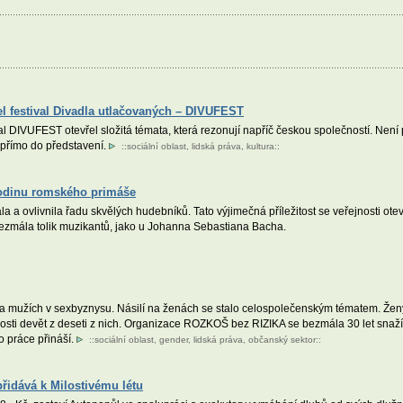
řel festival Divadla utlačovaných – DIVUFEST
ival DIVUFEST otevřel složitá témata, která rezonují napříč českou společností. Není
či přímo do představení.
::
sociální oblast
,
lidská práva
,
kultura
::
 rodinu romského primáše
a a ovlivnila řadu skvělých hudebníků. Tato výjimečná příležitost se veřejnosti oteví
bezmála tolik muzikantů, jako u Johanna Sebastiana Bacha.
 a mužích v sexbyznysu. Násilí na ženách se stalo celospolečenským tématem. Ženy
osti devět z deseti z nich. Organizace ROZKOŠ bez RIZIKA se bezmála 30 let snaží
to práce přináší.
::
sociální oblast
,
gender
,
lidská práva
,
občanský sektor
::
řidává k Milostivému létu