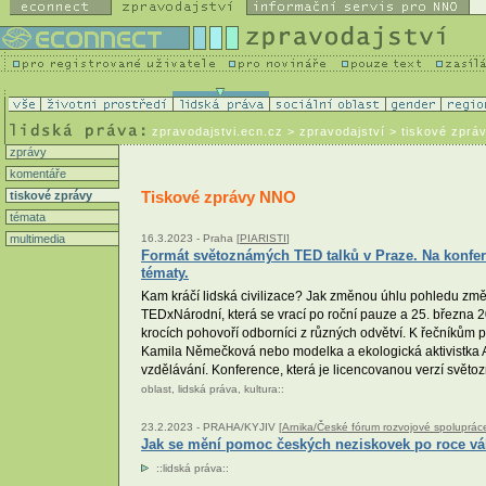
zpravodajstvi.ecn.cz
> zpravodajství > tiskové zprá
zprávy
komentáře
Tiskové zprávy NNO
tiskové zprávy
témata
multimedia
16.3.2023 -
Praha [
PIARISTI
]
Formát světoznámých TED talků v Praze. Na konfer
tématy.
Kam kráčí lidská civilizace? Jak změnou úhlu pohledu změn
TEDxNárodní, která se vrací po roční pauze a 25. března 
krocích pohovoří odborníci z různých odvětví. K řečníkům p
Kamila Němečková nebo modelka a ekologická aktivistka 
vzdělávání. Konference, která je licencovanou verzí svě
oblast
,
lidská práva
,
kultura
::
23.2.2023 -
PRAHA/KYJIV [
Arnika/České fórum rozvojové spoluprác
Jak se mění pomoc českých neziskovek po roce vál
::
lidská práva
::