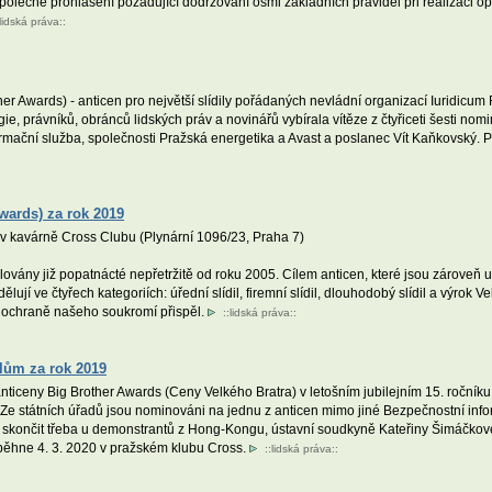
olečné prohlášení požadující dodržování osmi základních pravidel při realizaci opa
lidská práva
::
er Awards) - anticen pro největší slídily pořádaných nevládní organizací Iuridic
, právníků, obránců lidských práv a novinářů vybírala vítěze z čtyřiceti šesti nomi
ormační služba, společnosti Pražská energetika a Avast a poslanec Vít Kaňkovský. P
wards) za rok 2019
v kavárně Cross Clubu (Plynární 1096/23, Praha 7)
vány již popatnácté nepřetržitě od roku 2005. Cílem anticen, které jsou zároveň u
lují ve čtyřech kategoriích: úřední slídil, firemní slídil, dlouhodobý slídil a výrok
 ochraně našeho soukromí přispěl.
::
lidská práva
::
ilům za rok 2019
iceny Big Brother Awards (Ceny Velkého Bratra) v letošním jubilejním 15. ročníku.
e státních úřadů jsou nominováni na jednu z anticen mimo jiné Bezpečnostní informa
skončit třeba u demonstrantů z Hong-Kongu, ústavní soudkyně Kateřiny Šimáčkové
běhne 4. 3. 2020 v pražském klubu Cross.
::
lidská práva
::