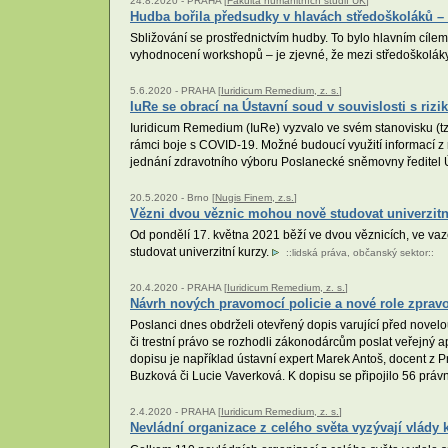
24.8.2020 -
PRAHA [
Fakulta humanitních studií UK
]
Hudba bořila předsudky v hlavách středoškoláků
Sbližování se prostřednictvím hudby. To bylo hlavním cí
vyhodnocení workshopů – je zjevné, že mezi středoškolák
5.6.2020 -
PRAHA [
Iuridicum Remedium, z. s.
]
IuRe se obrací na Ústavní soud v souvislosti s rizi
Iuridicum Remedium (IuRe) vyzvalo ve svém stanovisku (tzv
rámci boje s COVID-19. Možné budoucí využití informací z r
jednání zdravotního výboru Poslanecké sněmovny ředitel Ús
20.5.2020 -
Brno [
Nugis Finem, z.s.
]
Vězni dvou věznic mohou nově studovat univerzitn
Od pondělí 17. května 2021 běží ve dvou věznicích, ve vaz
studovat univerzitní kurzy.
::
lidská práva
,
občanský sektor
::
20.4.2020 -
PRAHA [
Iuridicum Remedium, z. s.
]
Návrh nových pravomocí policie a nové role zpravo
Poslanci dnes obdrželi otevřený dopis varující před novelo
či trestní právo se rozhodli zákonodárcům poslat veřejný a
dopisu je například ústavní expert Marek Antoš, docent z Prá
Buzková či Lucie Vaverková. K dopisu se připojilo 56 práv
2.4.2020 -
PRAHA [
Iuridicum Remedium, z. s.
]
Nevládní organizace z celého světa vyzývají vlády