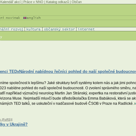
Kalendář akcí
|
Práce v NNO
|
Katalog odkazů
|
Občan
vy
enci TEDxNárodní nabídnou řečníci pohled do naší společné budoucnos
íme společnost k lepšímu? Jaké struktury tvoří systémy kolem nás a jak jimi pohno
2023 nabídne pohled do naší společné budoucnosti. O zvolení správného směru, na
atří například význačný neurolog Martin Jan Stránský, expertka na restorativní just
Arizona Muse. Nejmladší mluvčí bude středoškolačka Emma Babáková, která se akt
toznámých TED talků, se uskuteční v nadčasové budově ČSOB v Praze na Radlické.
e (FoRS)
]
ky v Ukrajině?