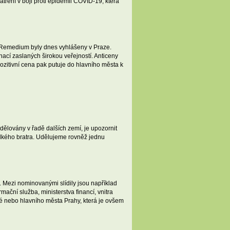
tření v boji proti epidemii COVID-19, která
um Remedium byly dnes vyhlášeny v Praze.
nací zaslaných širokou veřejností. Anticeny
ozitivní cena pak putuje do hlavního města k
dělovány v řadě dalších zemí, je upozornit
 Velkého bratra. Udělujeme rovněž jednu
 Mezi nominovanými slídily jsou například
ční služba, ministerstva financí, vnitra
 nebo hlavního města Prahy, která je ovšem