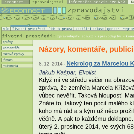
K
zpravodajstvi.ecn.cz
> zpravodajství > kom
zprávy
Názory, komentáře, publici
komentáře
tiskové zprávy
témata
Nekrolog za Marcelou 
8. 12. 2014 -
multimedia
Jakub Kašpar, Ekolist
Když mi ve středu večer na obrazo
zpráva, že zemřela Marcela Křížová
vůbec nevěřit. Taková hloupost! Ma
Znáte to, takový ten pocit malého k
koho má rád a s kým už něco prožil 
věčně. A pak to každému doklapne. 
úterý 2. prosince 2014, ve svých 68