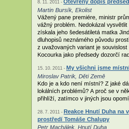
Otevřený dopis předsed
8. 11. 2011 -
Martin Bursík, Ekolist
Vážený pane premiére, ministr prů
vážný problém. Nedokázal vysvětlit 
získala jeho šedesátiletá matka Jin
dluhopisů neznámého původu prost
z uvažovaných variant je souvislost
Kocourka jako předsedy dozorčí ra
My všichni jsme místn
15. 10. 2011 -
Miroslav Patrik, Děti Země
Kdo je a kdo není místní? Z jaké dá
lokálních problémů? A proč se v n
přihlíží, zatímco v jiných jsou opom
Reakce Hnutí Duha na vy
28. 7. 2011 -
prostředí Tomáše Chalupy
Petr Machálek, Hnutí Duha