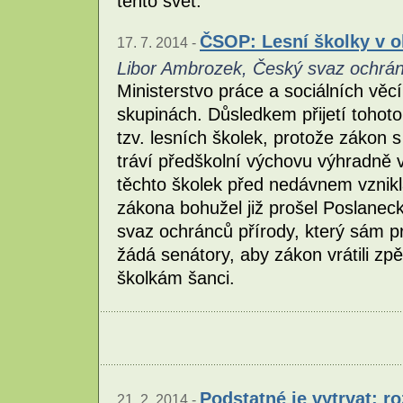
tento svět.
ČSOP: Lesní školky v o
17. 7. 2014 -
Libor Ambrozek, Český svaz ochrán
Ministerstvo práce a sociálních věc
skupinách. Důsledkem přijetí tohot
tzv. lesních školek, protože zákon 
tráví předškolní výchovu výhradně v
těchto školek před nedávnem vznikl
zákona bohužel již prošel Poslane
svaz ochránců přírody, který sám pr
žádá senátory, aby zákon vrátili zp
školkám šanci.
Podstatné je vytrvat: 
21. 2. 2014 -