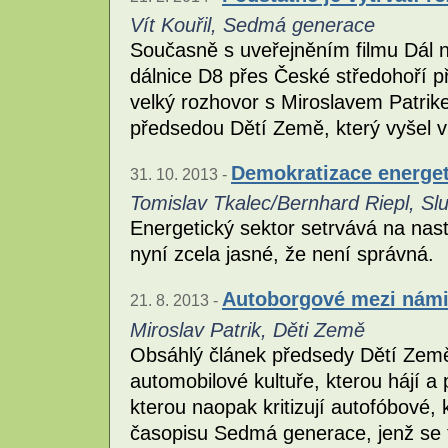
Vít Kouřil, Sedmá generace
Současně s uveřejněním filmu Dál n
dálnice D8 přes České středohoří p
velký rozhovor s Miroslavem Patri
předsedou Dětí Země, který vyšel v
Demokratizace energet
31. 10. 2013 -
Tomislav Tkalec/Bernhard Riepl, S
Energetický sektor setrvává na nast
nyní zcela jasné, že není správná.
Autoborgové mezi nám
21. 8. 2013 -
Miroslav Patrik, Děti Země
Obsáhlý článek předsedy Dětí Země 
automobilové kultuře, kterou hájí a
kterou naopak kritizují autofóbové, 
časopisu Sedmá generace, jenž se 