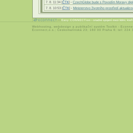
7. 8. 11:34 [
ČTK
]
-
CzechGlobe bude s Povodím Moravy digitá
7. 8. 10:53 [
ČTK
]
-
Ministerstvo životního prostředí aktuali
Easy CONNECTion
- snadné spojení mezi lidmi, kteř
Webhosting
,
webdesign
a
publikační systém Toolkit
-
Econne
Econnect,o.s.; Českomalínská 23; 160 00 Praha 6; tel: 224