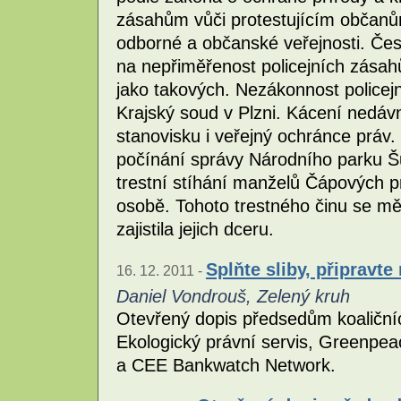
zásahům vůči protestujícím občanů
odborné a občanské veřejnosti. Čes
na nepřiměřenost policejních zásah
jako takových. Nezákonnost policej
Krajský soud v Plzni. Kácení nedáv
stanovisku i veřejný ochránce prá
počínání správy Národního parku Š
trestní stíhání manželů Čápových pro
osobě. Tohoto trestného činu se měli
zajistila jejich dceru.
Splňte sliby, připravt
16. 12. 2011 -
Daniel Vondrouš, Zelený kruh
Otevřený dopis předsedům koaličníc
Ekologický právní servis, Greenpe
a CEE Bankwatch Network.