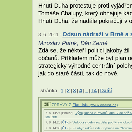
Hnutí Duha protestuje proti vyjádřen
Tomáše Chalupy, který obhajuje ká
Hnutí Duha, že nadále pokračují v 
Odsun nádraží v Brně a 
3. 6. 2011 -
Miroslav Patrik, Děti Země
Zdá se, že někteří politici jakoby ži
občanů. Příkladem může být plán o
strategicky výhodné centrální poloh
jak do staré části, tak do nové.
stránka
1
|
2
|
3
|
4
|
..
|
14
|
Další
ZPRÁVY Z
EkoListu
(www.ekolist.cz)
7. 8. 14:24 [Ekolist]
-
Vývoj sucha v Povodí Labe: Více než
suchem
7. 8. 14:20 [
ČTK
]
-
Vedoucí s dětmi rozdělal pod Pravčickou
7. 8. 14:05 [
ČTK
]
-
Za úhyn raků a ryb v rybníce na Chrudi