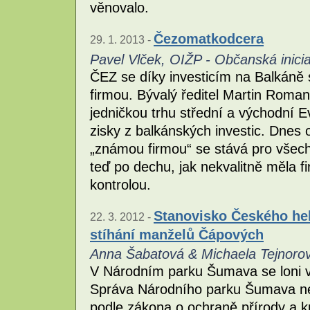
věnovalo.
Čezomatkodcera
29. 1. 2013 -
Pavel Vlček, OIŽP - Občanská inicia
ČEZ se díky investicím na Balkáně
firmou. Bývalý ředitel Martin Roman
jedničkou trhu střední a východní E
zisky z balkánských investic. Dn
„známou firmou“ se stává pro všechny,
teď po dechu, jak nekvalitně měla f
kontrolou.
Stanovisko Českého hel
22. 3. 2012 -
stíhání manželů Čápových
Anna Šabatová & Michaela Tejnorov
V Národním parku Šumava se loni v 
Správa Národního parku Šumava ne
podle zákona o ochraně přírody a kra