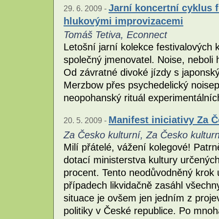
Jarní koncertní cyklus f
29. 6. 2009 -
hlukovými improvizacemi
Tomáš Tetiva, Econnect
Letošní jarní kolekce festivalových
společný jmenovatel. Noise, neboli
Od závratné divoké jízdy s japons
Merzbow přes psychedelický noisep
neopohanský rituál experimentálníc
Manifest iniciativy Za 
20. 5. 2009 -
Za Česko kulturní, Za Česko kulturn
Milí přátelé, vážení kolegové! Patrn
dotací ministerstva kultury určených
procent. Tento neodůvodněný krok u
případech likvidačně zasáhl všechny
situace je ovšem jen jedním z proje
politiky v České republice. Po mno