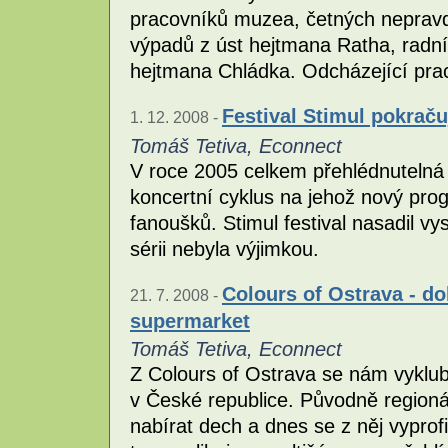
pracovníků muzea, četných nepravdi
výpadů z úst hejtmana Ratha, radní
hejtmana Chládka. Odcházející prac
Festival Stimul pokrač
1. 12. 2008 -
Tomáš Tetiva, Econnect
V roce 2005 celkem přehlédnutelná zá
koncertní cyklus na jehož nový prog
fanoušků. Stimul festival nasadil vy
sérii nebyla výjimkou.
Colours of Ostrava - d
21. 7. 2008 -
supermarket
Tomáš Tetiva, Econnect
Z Colours of Ostrava se nám vykluba
v České republice. Původně regionáln
nabírat dech a dnes se z něj vyprofi