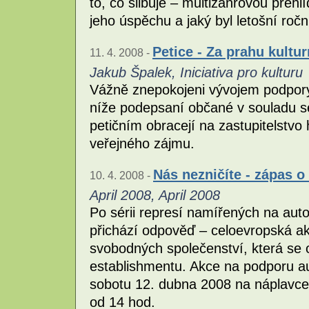
to, co slibuje – multižánrovou přehl
jeho úspěchu a jaký byl letošní ročn
Petice - Za prahu kultur
11. 4. 2008 -
Jakub Špalek, Iniciativa pro kulturu
Vážně znepokojeni vývojem podpory
níže podepsaní občané v souladu s
petičním obracejí na zastupitelstvo
veřejného zájmu.
Nás nezničíte - zápas 
10. 4. 2008 -
April 2008, April 2008
Po sérii represí namířených na aut
přichází odpověď – celoevropská ak
svobodných společenství, která se o
establishmentu. Akce na podporu a
sobotu 12. dubna 2008 na náplavc
od 14 hod.