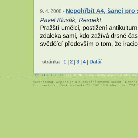
Nepohřbít A4, šanci pro
9. 4. 2008 -
Pavel Klusák, Respekt
Pražští umělci, postižení antikultur
zdaleka sami, kdo zažívá drsné časy
svědčící především o tom, že iracio
stránka
1
|
2
|
3
|
4
|
Další
Easy CONNECTion
- snadné spojení mezi lidmi, kteř
Webhosting
,
webdesign
a
publikační systém Toolkit
-
Econne
Econnect,o.s.; Českomalínská 23; 160 00 Praha 6; tel: 224