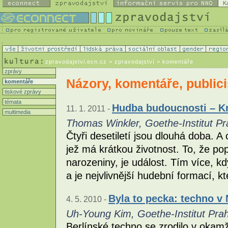
K
zpravodajstvi.ecn.cz
> zpravodajství > komentáře
zprávy
Názory, komentáře, publici
komentáře
tiskové zprávy
témata
Hudba budoucnosti – Kra
11. 1. 2011 -
multimedia
Thomas Winkler, Goethe-Institut Pr
Čtyři desetiletí jsou dlouhá doba. A
jež má krátkou životnost. To, že po
narozeniny, je událost. Tím více, k
a je nejvlivnější hudební formací, 
Byla to pecka: techno v
4. 5. 2010 -
Uh-Young Kim, Goethe-Institut Pra
Berlínské techno se zrodilo v okamž