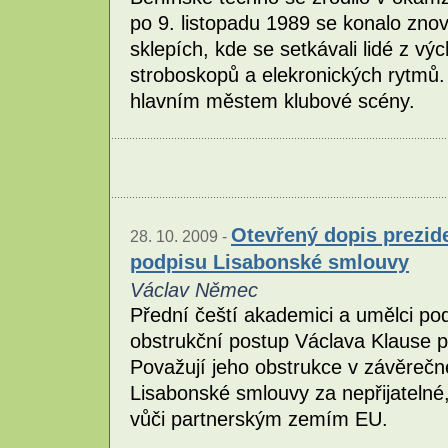
po 9. listopadu 1989 se konalo zn
sklepích, kde se setkávali lidé z vý
stroboskopů a elekronických rytmů. 
hlavním městem klubové scény.
Otevřený dopis prezide
28. 10. 2009 -
podpisu Lisabonské smlouvy
Václav Němec
Přední čeští akademici a umělci pode
obstrukční postup Václava Klause př
Považují jeho obstrukce v závěrečné
Lisabonské smlouvy za nepřijatelné
vůči partnerským zemím EU.