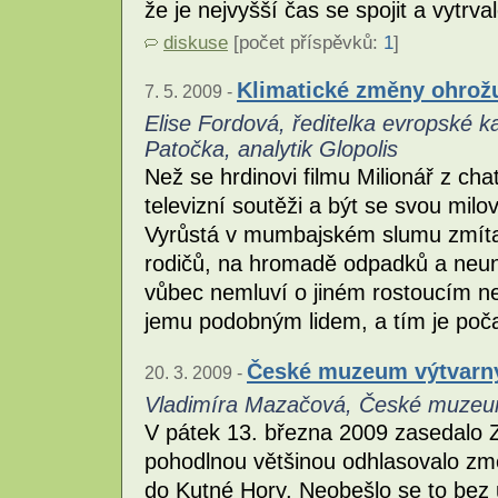
že je nejvyšší čas se spojit a vytrv
diskuse
[počet příspěvků:
1
]
Klimatické změny ohrožu
7. 5. 2009 -
Elise Fordová, ředitelka evropské k
Patočka, analytik Glopolis
Než se hrdinovi filmu Milionář z cha
televizní soutěži a být se svou mi
Vyrůstá v mumbajském slumu zmít
rodičů, na hromadě odpadků a neun
vůbec nemluví o jiném rostoucím ne
jemu podobným lidem, a tím je poča
České muzeum výtvarný
20. 3. 2009 -
Vladimíra Mazačová, České muzeu
V pátek 13. března 2009 zasedalo Z
pohodlnou většinou odhlasovalo zm
do Kutné Hory. Neobešlo se to bez 