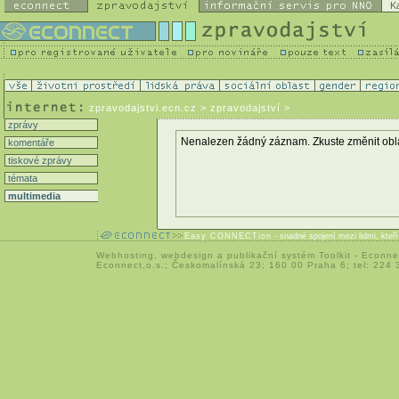
K
zpravodajstvi.ecn.cz
> zpravodajství >
zprávy
Nenalezen žádný záznam. Zkuste změnit oblast 
komentáře
tiskové zprávy
témata
multimedia
Easy CONNECTion
- snadné spojení mezi lidmi, kteř
Webhosting
,
webdesign
a
publikační systém Toolkit
-
Econne
Econnect,o.s.; Českomalínská 23; 160 00 Praha 6; tel: 224