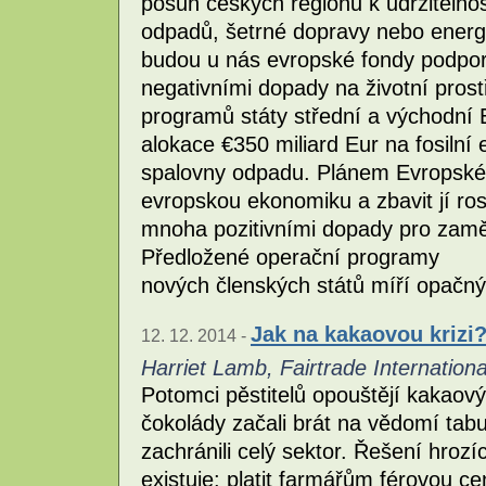
posun českých regionů k udržitelnos
odpadů, šetrné dopravy nebo energ
budou u nás evropské fondy podporov
negativními dopady na životní prost
programů státy střední a východní E
alokace €350 miliard Eur na fosilní 
spalovny odpadu. Plánem Evropské
evropskou ekonomiku a zbavit jí ros
mnoha pozitivními dopady pro zaměs
Předložené operační programy
nových členských států míří opač
Jak na kakaovou krizi
12. 12. 2014 -
Harriet Lamb, Fairtrade Internationa
Potomci pěstitelů opouštějí kakaový
čokolády začali brát na vědomí tab
zachránili celý sektor. Řešení hrozí
existuje: platit farmářům férovou 