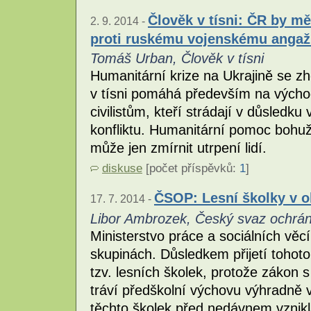
Člověk v tísni: ČR by m
2. 9. 2014 -
proti ruskému vojenskému anga
Tomáš Urban, Člověk v tísni
Humanitární krize na Ukrajině se 
v tísni pomáhá především na vých
civilistům, kteří strádají v důsledku
konfliktu. Humanitární pomoc bohužel
může jen zmírnit utrpení lidí.
diskuse
[počet příspěvků:
1
]
ČSOP: Lesní školky v o
17. 7. 2014 -
Libor Ambrozek, Český svaz ochrán
Ministerstvo práce a sociálních věc
skupinách. Důsledkem přijetí tohot
tzv. lesních školek, protože zákon 
tráví předškolní výchovu výhradně v
těchto školek před nedávnem vznikl