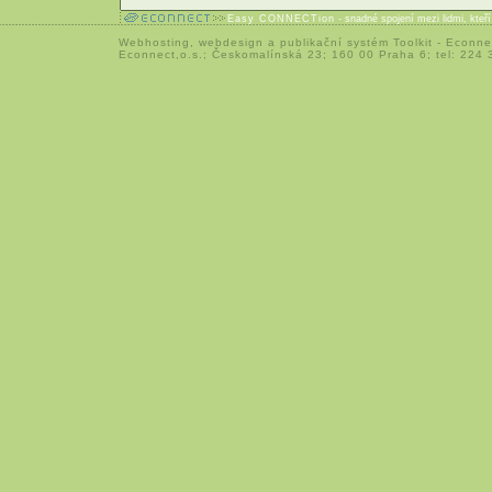
Easy CONNECTion
- snadné spojení mezi lidmi, kteř
Webhosting
,
webdesign
a
publikační systém Toolkit
-
Econne
Econnect,o.s.; Českomalínská 23; 160 00 Praha 6; tel: 224