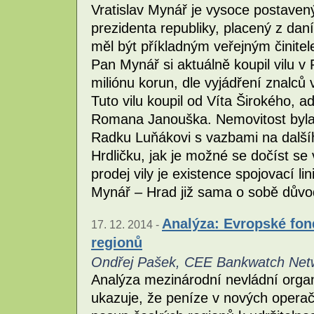
Vratislav Mynář je vysoce postavený
prezidenta republiky, placený z dan
měl být příkladným veřejným činitel
Pan Mynář si aktuálně koupil vilu v
miliónu korun, dle vyjádření znalců 
Tuto vilu koupil od Víta Širokého, a
Romana Janouška. Nemovitost byla 
Radku Luňákovi s vazbami na další
Hrdličku, jak je možné se dočíst se
prodej vily je existence spojovací 
Mynář – Hrad již sama o sobě dův
Analýza: Evropské fond
17. 12. 2014 -
regionů
Ondřej Pašek, CEE Bankwatch Net
Analýza mezinárodní nevládní org
ukazuje, že peníze v nových operač