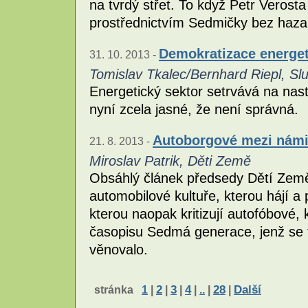
na tvrdý střet. To když Petr Verost
prostřednictvím Sedmičky bez hazar
Demokratizace energet
31. 10. 2013 -
Tomislav Tkalec/Bernhard Riepl, S
Energetický sektor setrvává na nast
nyní zcela jasné, že není správná.
Autoborgové mezi nám
21. 8. 2013 -
Miroslav Patrik, Děti Země
Obsáhlý článek předsedy Dětí Země 
automobilové kultuře, kterou hájí a
kterou naopak kritizují autofóbové, 
časopisu Sedmá generace, jenž se 
věnovalo.
stránka
1
|
2
|
3
|
4
|
..
|
28
|
Další