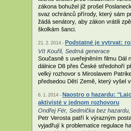
zákona bohužel již prošel Poslane
svaz ochránců přírody, který sám pr
žádá senátory, aby zákon vrátili zp
školkám šanci.
Podstatné je vytrvat: 
21. 2. 2014 -
Vít Kouřil, Sedmá generace
Současně s uveřejněním filmu Dál n
dálnice D8 přes České středohoří p
velký rozhovor s Miroslavem Patri
předsedou Dětí Země, který vyšel v
Naostro o hazardu: "Laic
6. 1. 2014 -
aktivisté v jednom rozhovoru
Ondřej Fér, Sedmička bez hazardu, 
Petr Verosta patří k výrazným post
vyjadřují k problematice regulace 