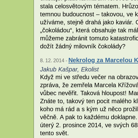
stala celosvětovým tématem. Hrůzo
temnou budoucnost – takovou, ve kt
užíváme, stejně drahá jako kaviár. 
„čokoládou“, která obsahuje tak mál
můžeme zabránit tomuto katastrofic
dožít žádný milovník čokolády?
Nekrolog za Marcelou 
8. 12. 2014 -
Jakub Kašpar, Ekolist
Když mi ve středu večer na obrazo
zpráva, že zemřela Marcela Křížová
vůbec nevěřit. Taková hloupost! Ma
Znáte to, takový ten pocit malého k
koho má rád a s kým už něco prožil 
věčně. A pak to každému doklapne. 
úterý 2. prosince 2014, ve svých 68
tento svět.