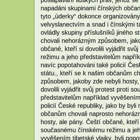
pošlapávání lidských práv, jehož se 
napadáni skupinami čínských občanů
tyto „úderky“ dokonce organizován
velvyslanectvím a snad i čínskými t
ovládly skupiny příslušníků jiného 
chovali nehorázným způsobem, jakob
občané, kteří si dovolili vyjádřit s
režimu a jeho představitelům napříkl
navíc popotahováni také policií Česk
státu., kteří se k našim občanům c
způsobem, jakoby zde nebyli hosty, 
dovolili vyjádřit svůj protest prot
představitelům například vyvěšením 
policií České republiky, jako by byli 
občanům chovali naprosto nehoráz
hosty, ale pány. Čeští občané, kteří s
současnému čínskému režimu a jeho
vyvěšením tibetské vlajky, byli popo