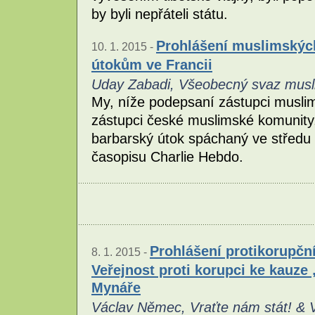
by byli nepřáteli státu.
Prohlášení muslimských
10. 1. 2015 -
útokům ve Francii
Uday Zabadi, Všeobecný svaz musl
My, níže podepsaní zástupci muslim
zástupci české muslimské komunity
barbarský útok spáchaný ve středu 
časopisu Charlie Hebdo.
Prohlášení protikorupční
8. 1. 2015 -
Veřejnost proti korupci ke kauze 
Mynáře
Václav Němec, Vraťte nám stát! & Ve