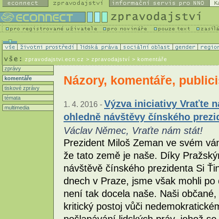
K
zpravodajstvi.ecn.cz
> zpravodajství > komentáře
zprávy
Názory, komentáře, publici
komentáře
tiskové zprávy
témata
Výzva iniciativy Vraťte 
1. 4. 2016 -
multimedia
ohledně návštěvy čínského prezi
Václav Němec, Vraťte nám stát!
Prezident Miloš Zeman ve svém váno
že tato země je naše. Díky Pražsk
návštěvě čínského prezidenta Si Ťi
dnech v Praze, jsme však mohli po 
není tak docela naše. Naši občané, k
kritický postoj vůči nedemokratick