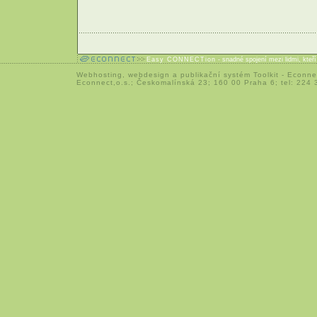
Easy CONNECTion
- snadné spojení mezi lidmi, kteř
Webhosting
,
webdesign
a
publikační systém Toolkit
-
Econne
Econnect,o.s.; Českomalínská 23; 160 00 Praha 6; tel: 224