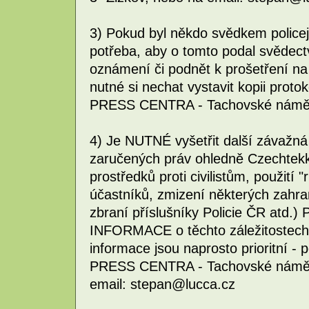
3) Pokud byl někdo svědkem policej
potřeba, aby o tomto podal svědectví
oznámení či podnět k prošetření n
nutné si nechat vystavit kopii proto
PRESS CENTRA - Tachovské náměst
4) Je NUTNÉ vyšetřit další závažná
zaručených práv ohledně Czechtekk
prostředků proti civilistům, použití "
účastníků, zmizení některých zahran
zbraní příslušníky Policie ČR atd
INFORMACE o těchto záležitostech
informace jsou naprosto prioritní -
PRESS CENTRA - Tachovské náměstí
email: stepan@lucca.cz