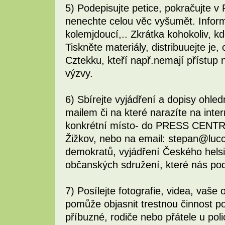
5) Podepisujte petice, pokračuj
nenechte celou věc vyšumět. Inform
kolemjdoucí,.. Zkrátka kohokoliv, k
Tiskněte materiály, distribuuejte je,
Cztekku, kteří např.nemají přístup n
výzvy.
6) Sbírejte vyjádření a dopisy ohl
mailem či na které narazíte na inte
konkrétní místo- do PRESS CENTRA
Žižkov, nebo na email: stepan@lucc
demokratů, vyjádření Českého hels
občanských sdružení, které nás podp
7) Posílejte fotografie, videa, vaše 
pomůže objasnit trestnou činnost p
příbuzné, rodiče nebo přátele u poli