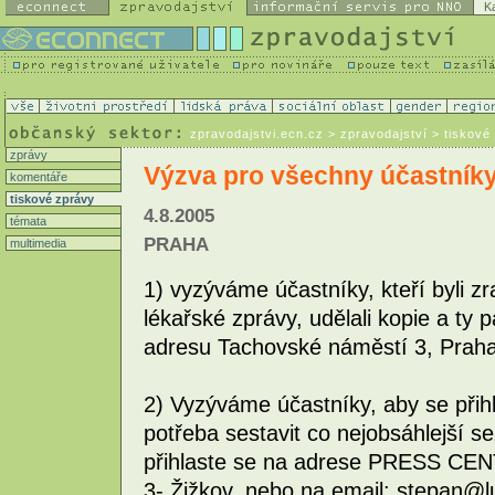
K
zpravodajstvi.ecn.cz
> zpravodajství > tiskové
zprávy
Výzva pro všechny účastník
komentáře
tiskové zprávy
4.8.2005
témata
PRAHA
multimedia
1) vyzýváme účastníky, kteří byli zra
lékařské zprávy, udělali kopie a t
adresu Tachovské náměstí 3, Praha
2) Vyzýváme účastníky, aby se přihlá
potřeba sestavit co nejobsáhlejší 
přihlaste se na adrese PRESS CEN
3- Žižkov, nebo na email: stepan@l