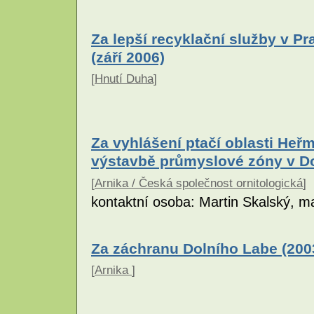
Za lepší recyklační služby v Pr
(září 2006)
[
Hnutí Duha
]
Za vyhlášení ptačí oblasti Heř
výstavbě průmyslové zóny v Do
[
Arnika / Česká společnost ornitologická
]
kontaktní osoba: Martin Skalský, m
Za záchranu Dolního Labe (200
[
Arnika
]