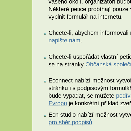
vašeho okolí, organizátoři budo
Některé petice probíhají pouze 
vyplnit formulář na internetu.
Chcete-li, abychom informovali n
napište nám
.
Chcete-li uspořádat vlastní petič
se na stránky
Občanská společn
Econnect nabízí možnost vytvoři
stránku i s podpisovým formulá
bude vypadat, se můžete
podív
Evropu
je konkrétní příklad zve
Ecn studio nabízí možnost vytv
pro sběr podpisů