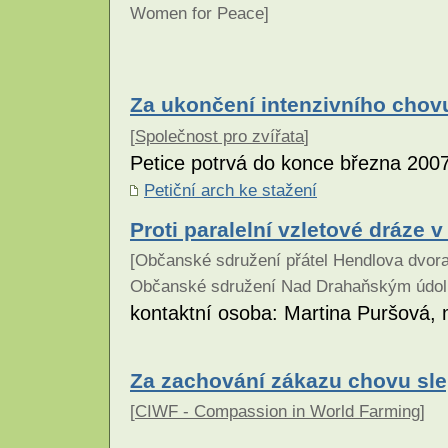
Women for Peace]
Za ukončení intenzivního chovu
[
Společnost pro zvířata
]
Petice potrvá do konce března 2007
Petiční arch ke stažení
Proti paralelní vzletové dráze v
[Občanské sdružení přátel Hendlova dvor
Občanské sdružení Nad Drahaňským údol
kontaktní osoba: Martina Puršová
Za zachování zákazu chovu slep
[
CIWF - Compassion in World Farming
]