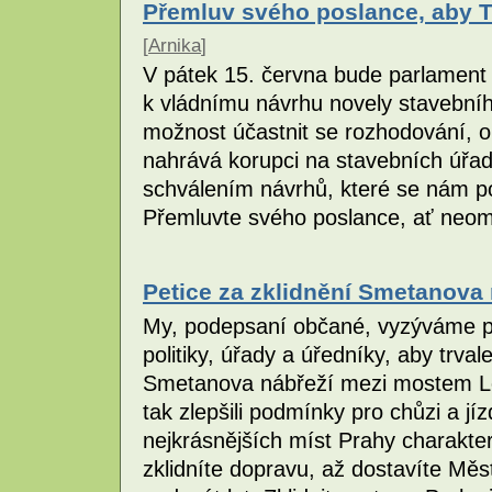
Přemluv svého poslance, aby T
[
Arnika
]
V pátek 15. června bude parlament
k vládnímu návrhu novely stavební
možnost účastnit se rozhodování, 
nahrává korupci na stavebních úřad
schválením návrhů, které se nám po
Přemluvte svého poslance, ať neom
Petice za zklidnění Smetanova 
My, podepsaní občané, vyzýváme pr
politiky, úřady a úředníky, aby trva
Smetanova nábřeží mezi mostem Leg
tak zlepšili podmínky pro chůzi a jíz
nejkrásnějších míst Prahy charakter
zklidníte dopravu, až dostavíte Měs