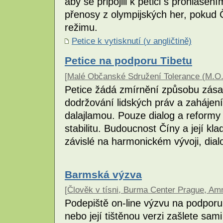
aby se připojili k petici s prohlášen
přenosy z olympijských her, pokud
režimu.
Petice k vytisknutí (v angličtině)
Petice na podporu Tibetu
[
Malé Občanské Sdružení Tolerance (M.O.
Petice žádá zmírnění způsobu zása
dodržování lidských práv a zahájen
dalajlamou. Pouze dialog a reformy 
stabilitu. Budoucnost Číny a její k
závislé na harmonickém vývoji, dial
Barmská výzva
[
Člověk v tísni, Burma Center Prague, Amn
Podepiště on-line výzvu na podporu
nebo její tištěnou verzi zašlete sa