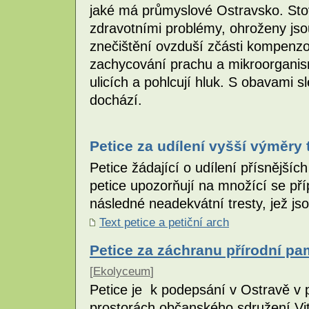
jaké má průmyslové Ostravsko. Stovky
zdravotními problémy, ohroženy jso
znečištění ovzduší zčásti kompenzo
zachycování prachu a mikroorganism
ulicích a pohlcují hluk. S obavami 
dochází.
Petice za udílení vyšší výměry tr
Petice žádající o udílení přísnějších 
petice upozorňují na množící se př
následné neadekvátní tresty, jež j
Text petice a petiční arch
Petice za záchranu přírodní p
[
Ekolyceum
]
Petice je k podepsání v Ostravě v p
prostorách občanského sdružení Vit