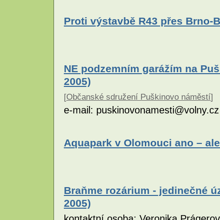
Proti výstavbě R43 přes Brno-B
NE podzemním garážím na Pušk
2005)
[
Občanské sdružení Puškinovo náměstí
]
e-mail: puskinovonamesti@volny.cz
Aquapark v Olomouci ano – ale
Braňme rozárium - jedinečné úz
2005)
kontaktní osoba: Veronika Prágero