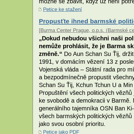
možné se zbavit, když už není potř
Petice ke stažení
Propusťte ihned barmské polit
[
Burma Center Prague, o.p.s. (Barmské c
„Dokud nebudou všichni naši poli
nemůže prohlásit, že je Barma s
změně.“
Do Aun Schan Su Ťij, drži
1991, v domácím vězení 13 z posled
Vojenská vláda – Státní rada pro m
a bezpodmínečně propustit všechny
Schan Su Ťij, Kchun Tchun U a Min
Propuštění všech politických vězňů 
ke svobodě a demokracii v Barmě.
generálního tajemníka OSN Ban Ki-
všech barmských politických vězňů S
jako svou osobní prioritu.
Petice jako PDF