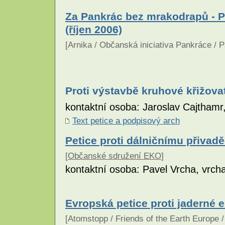
Za Pankrác bez mrakodrapů - P
(říjen 2006)
[Arnika / Občanská iniciativa Pankráce / 
Proti výstavbě kruhové křižova
kontaktní osoba: Jaroslav Cajtham
Text petice a podpisový arch
Petice proti dálničnímu přivadě
[
Občanské sdružení EKO
]
kontaktní osoba: Pavel Vrcha, vrc
Evropská petice proti jaderné e
[Atomstopp / Friends of the Earth Europe /