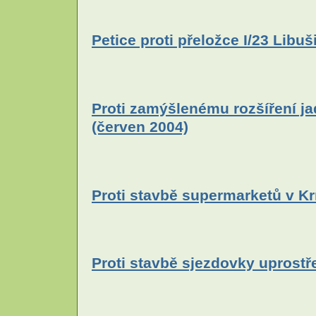
Petice proti přeložce I/23 Lib
Proti zamýšlenému rozšíření ja
(červen 2004)
Proti stavbě supermarketů v K
Proti stavbě sjezdovky uprostř