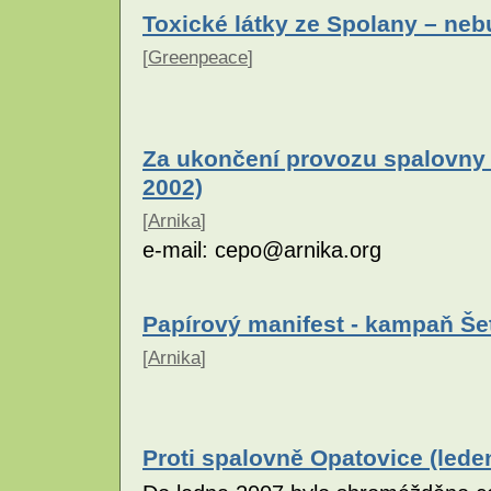
Toxické látky ze Spolany – neb
[
Greenpeace
]
Za ukončení provozu spalovny
2002)
[
Arnika
]
e-mail: cepo@arnika.org
Papírový manifest - kampaň Še
[
Arnika
]
Proti spalovně Opatovice (lede