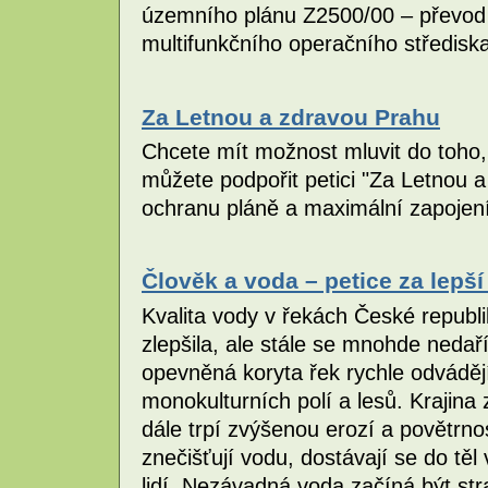
územního plánu Z2500/00 – převod
multifunkčního operačního středisk
Za Letnou a zdravou Prahu
Chcete mít možnost mluvit do toho
můžete podpořit petici "Za Letnou 
ochranu pláně a maximální zapojen
Člověk a voda – petice za lepš
Kvalita vody v řekách České republ
zlepšila, ale stále se mnohde nedaří
opevněná koryta řek rychle odvádě
monokulturních polí a lesů. Krajina
dále trpí zvýšenou erozí a povětrno
znečišťují vodu, dostávají se do tě
lidí. Nezávadná voda začíná být st