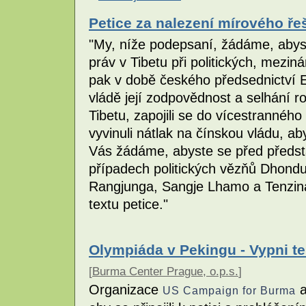
Petice za nalezení mírového řeš
"My, níže podepsaní, žádáme, abyste
práv v Tibetu při politických, mezin
pak v době českého předsednictví E
vládě její zodpovědnost a selhání 
Tibetu, zapojili se do vícestranného
vyvinuli nátlak na čínskou vládu, ab
Vás žádáme, abyste se před představ
případech politických vězňů Dhon
Rangjunga, Sangje Lhamo a Tenzin
textu petice."
Olympiáda v Pekingu - Vypni te
[
Burma Center Prague, o.p.s.
]
Organizace
a
US Campaign for Burma