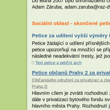
Do ledna 2007 bylo shromážděno cc
Adam Záruba, adam.zaruba@raz-d
Sociální oblast - skončené peti
Petice za udílení vyšší výměry tr
Petice žádající o udílení přísnějších 
petice upozorňují na množící se př
následné neadekvátní tresty, jež j
Text petice a petiční arch
Petice občanů Prahy 2 za priva
[
Občanského sdružení za privatizaci a zl
Praha 2
]
Hlavním cílem je zvrátit rozhodnutí
dále v privatizaci bytového fondu
hlavního města Prahy. Rozhodnutí j