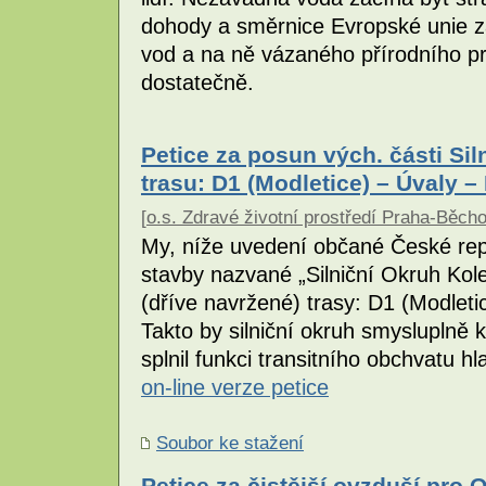
dohody a směrnice Evropské unie z
vod a na ně vázaného přírodního pr
dostatečně.
Petice za posun vých. části Si
trasu: D1 (Modletice) – Úvaly 
[
o.s. Zdravé životní prostředí Praha-Běch
My, níže uvedení občané České rep
stavby nazvané „Silniční Okruh Ko
(dříve navržené) trasy: D1 (Modlet
Takto by silniční okruh smysluplně 
splnil funkci transitního obchvatu h
on-line verze petice
Soubor ke stažení
Petice za čistější ovzduší pro 