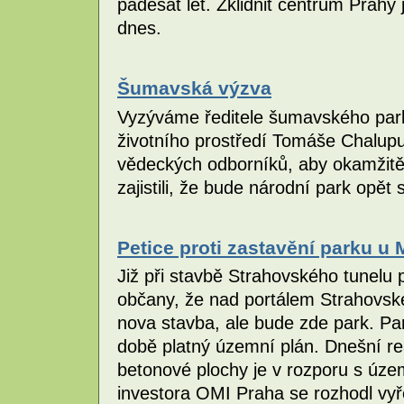
padesát let. Zklidnit centrum Prahy
dnes.
Šumavská výzva
Vyzýváme ředitele šumavského park
životního prostředí Tomáše Chalupu
vědeckých odborníků, aby okamžitě 
zajistili, že bude národní park opět 
Petice proti zastavění parku u
Již při stavbě Strahovského tunelu př
občany, že nad portálem Strahovsk
nova stavba, ale bude zde park. Pa
době platný územní plán. Dnešní r
betonové plochy je v rozporu s ú
investora OMI Praha se rozhodl vy