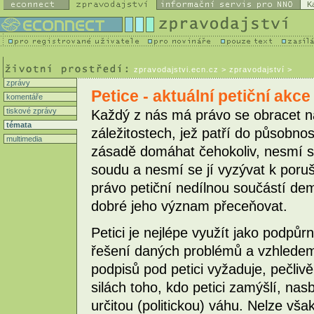
K
zpravodajstvi.ecn.cz
> zpravodajství >
zprávy
Petice - aktuální petiční akc
komentáře
tiskové zprávy
Každý z nás má právo se obracet na
témata
záležitostech, jež patří do působnos
multimedia
zásadě domáhat čehokoliv, nesmí se
soudu a nesmí se jí vyzývat k poruš
právo petiční nedílnou součástí dem
dobré jeho význam přeceňovat.
Petici je nejlépe využít jako podpů
řešení daných problémů a vzhledem 
podpisů pod petici vyžaduje, pečliv
silách toho, kdo petici zamýšlí, nasb
určitou (politickou) váhu. Nelze vša