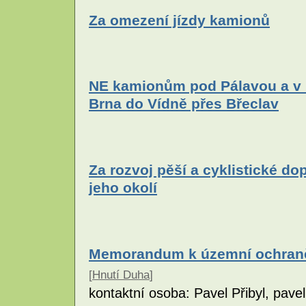
Za omezení jízdy kamionů
NE kamionům pod Pálavou a v L
Brna do Vídně přes Břeclav
Za rozvoj pěší a cyklistické do
jeho okolí
Memorandum k územní ochraně 
[
Hnutí Duha
]
kontaktní osoba: Pavel Přibyl, pave