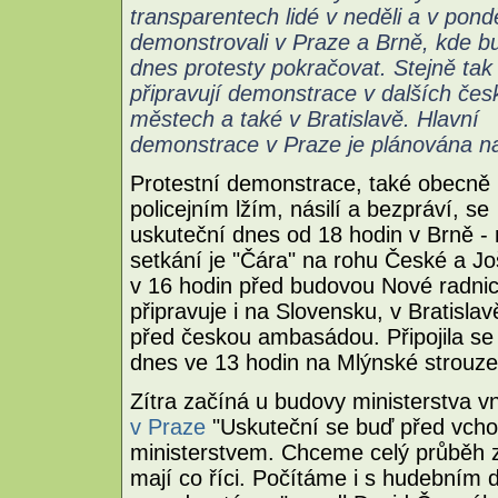
transparentech lidé v neděli a v pondě
demonstrovali v Praze a Brně, kde b
dnes protesty pokračovat. Stejně tak
připravují demonstrace v dalších čes
městech a také v Bratislavě. Hlavní
demonstrace v Praze je plánována na
Protestní demonstrace, také obecně 
policejním lžím, násilí a bezpráví, se
uskuteční dnes od 18 hodin v Brně -
setkání je "Čára" na rohu České a Još
v 16 hodin před budovou Nové radni
připravuje i na Slovensku, v Bratisla
před českou ambasádou. Připojila se
dnes ve 13 hodin na Mlýnské strouze
Zítra začíná u budovy ministerstva v
v Praze
"Uskuteční se buď před vch
ministerstvem. Chceme celý průběh zk
mají co říci. Počítáme i s hudebním