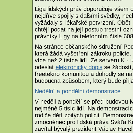
Liga lidských práv doporučuje všem ob
nejdříve spojily s dalšími svědky, ne
vyžádaly si lékařské potvrzení. Obět
chtějí podat na její postup trestní 
právníky Ligy na telefonním čísle 60
Na stránce občanského sdružení Po
která žádá vyšetření zákroku policie
více než 2 tisíce lidí. Ze serveru K -
odeslat
elektronický dopis
se žádostí,
freetekno komunitou a dohodly se na
budoucna způsobem, který bude přija
Nedělní a pondělní demonstrace
V neděli a pondělí se před budovou Mi
nejméně 5 tisíc lidí. Na demonstracíc
rodiče dětí zbitých policií. Demonstra
zmocněnec pro lidská práva Sváťa Ka
zavítal bývalý prezident Václav Havel