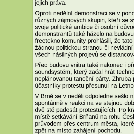
jejich práva.
Oproti nedělní demonstraci se v pondě
různých zájmových skupin, kteří se s
svoje politické ambice či osobní dův
demonstrantů také házelo na budovu 
freetekno komunity prohlásili, že ta
žádnou politickou stranou či nevládní
všech násilných projevů se distancova
Před budovu vnitra také nakonec i pře
soundsystém, který začal hrát techn
neplánovanou taneční párty. Zhruba
účastníky protestu přesunul na Letno
V Brně se v neděli odpoledne sešlo n
spontánně v reakci na ve stejnou dob
dvě stě padesát protestujících. Po k
místě setkávání Brňanů na rohu České
průvodem přes centrum města, které o
zpět na místo zahájení pochodu.