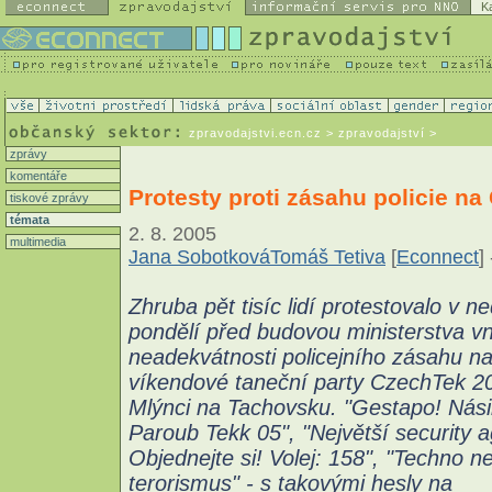
K
zpravodajstvi.ecn.cz
> zpravodajství >
zprávy
komentáře
Protesty proti zásahu policie n
tiskové zprávy
témata
2. 8. 2005
multimedia
Jana Sobotková
Tomáš Tetiva
[
Econnect
] 
Zhruba pět tisíc lidí protestovalo v ne
pondělí před budovou ministerstva vni
neadekvátnosti policejního zásahu n
víkendové taneční party CzechTek 2
Mlýnci na Tachovsku. "Gestapo! Násilí
Paroub Tekk 05", "Největší security 
Objednejte si! Volej: 158", "Techno n
terorismus" - s takovými hesly na