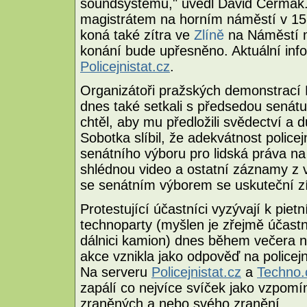
soundsystému," uvedl David Čermák
magistrátem na horním náměstí v 15
koná také zítra ve
Zlíně
na Náměstí 
konání bude upřesněno. Aktuální info
Policejnistat.cz
.
Organizátoři pražských demonstrací
dnes také setkali s předsedou senát
chtěl, aby mu předložili svědectví a d
Sobotka slíbil, že adekvátnost police
senátního výboru pro lidská práva 
shlédnou video a ostatní záznamy z 
se senátním výborem se uskuteční zí
Protestující účastníci vyzývají k pi
technoparty (myšlen je zřejmě účastn
dálnici kamion) dnes během večera 
akce vznikla jako odpověď na policejní 
Na serveru
Policejnistat.cz
a
Techno.
zapálí co nejvíce svíček jako vzpomí
zraněných a nebo svého zranění.