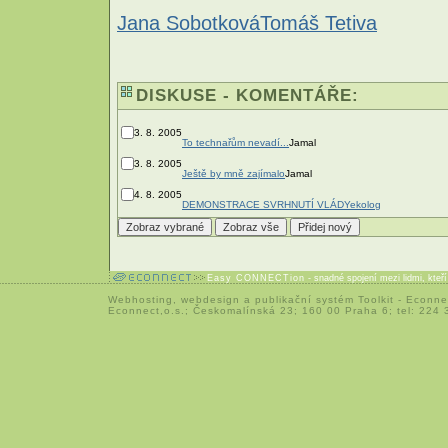
Jana Sobotková
Tomáš Tetiva
DISKUSE - KOMENTÁŘE:
3. 8. 2005
To technařům nevadí...
Jamal
3. 8. 2005
Ještě by mně zajímalo
Jamal
4. 8. 2005
DEMONSTRACE SVRHNUTÍ VLÁDY
ekolog
Easy CONNECTion
- snadné spojení mezi lidmi, kteř
Webhosting
,
webdesign
a
publikační systém Toolkit
-
Econne
Econnect,o.s.; Českomalínská 23; 160 00 Praha 6; tel: 224