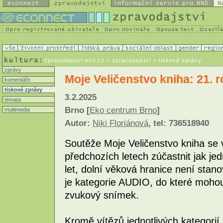
K
zpravodajstvi.ecn.cz
> zpravodajství > tiskové zprávy
zprávy
Moje Veličenstvo kniha: 21. r
komentáře
tiskové zprávy
3.2.2025
témata
Brno [
Eko centrum Brno
]
multimedia
Autor:
Niki Floriánová
, tel: 736518940
Soutěže Moje Veličenstvo kniha se 
předchozích letech zúčastnit jak jedn
let, dolní věková hranice není sta
je kategorie AUDIO, do které mohou 
zvukový snímek.
Kromě vítězů jednotlivých kategorií 