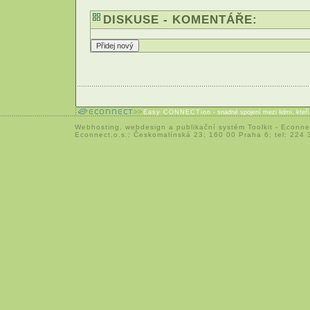
DISKUSE - KOMENTÁŘE:
Easy CONNECTion
- snadné spojení mezi lidmi, kteř
Webhosting
,
webdesign
a
publikační systém Toolkit
-
Econne
Econnect,o.s.; Českomalínská 23; 160 00 Praha 6; tel: 224