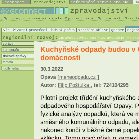
K
zpravodajstvi.ecn.cz
> zpravodajství > tisk
zprávy
Kuchyňské odpady budou v O
komentáře
domácnosti
tiskové zprávy
témata
30.3.2022
multimedia
Opava [
meneodpadu.cz
]
Autor:
Filip Poštulka
, tel: 724104295
Pilotní projekt třídění kuchyňskéh
odpadového hospodářství Opavy. P
fyzické analýzy odpadků, která ve 
směsného komunálního odpadu, ale 
nakonec končí v běžné černé popeln
skládku. Tomu nový přístup zamez