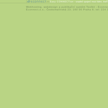
Easy CONNECTion
- snadné spojení mezi lidmi, kteř
Webhosting
,
webdesign
a
publikační systém Toolkit
-
Econne
Econnect,o.s.; Českomalínská 23; 160 00 Praha 6; tel: 224