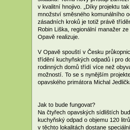
v kvalitní hnojivo. „Díky projektu t
množství směsného komunálního od
zásadních kroků je totiž právě tříd
Robin Liška, regionální manažer ze 
Opavě realizuje.
V Opavě spouští v Česku průkopnick
třídění kuchyňských odpadů i pro d
rodinných domů třídí více než obyvat
možností. To se s nynějším projek
opavského primátora Michal Jedličk
Jak to bude fungovat?
Na čtyřech opavských sídlištích bu
kuchyňský odpad o objemu 120 lit
v těchto lokalitách dostane speciáln