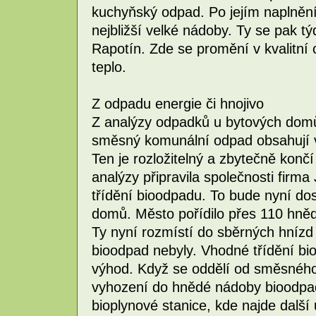
kuchyňský odpad. Po jejím naplněn
nejbližší velké nádoby. Ty se pak t
Rapotín. Zde se promění v kvalitní c
teplo.
Z odpadu energie či hnojivo
Z analýzy odpadků u bytových domů
směsný komunální odpad obsahují v
Ten je rozložitelný a zbytečně konč
analýzy připravila společnosti firm
třídění bioodpadu. To bude nyní do
domů. Město pořídilo přes 110 hněd
Ty nyní rozmístí do sběrných hnízd
bioodpad nebyly. Vhodné třídění b
výhod. Když se oddělí od směsnéh
vyhození do hnědé nádoby bioodpad
bioplynové stanice, kde najde další 