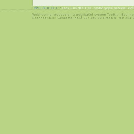
Easy CONNECTion
- snadné spojení mezi lidmi, kteř
Webhosting
,
webdesign
a
publikační systém Toolkit
-
Econne
Econnect,o.s.; Českomalínská 23; 160 00 Praha 6; tel: 224