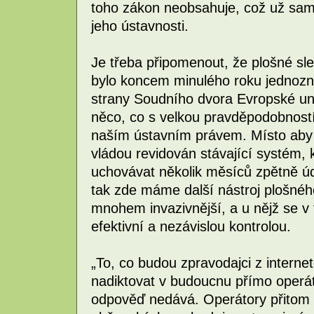
toho zákon neobsahuje, což už sa
jeho ústavnosti.
Je třeba připomenout, že plošné sl
bylo koncem minulého roku jednozn
strany Soudního dvora Evropské uni
něco, co s velkou pravděpodobností
naším ústavním právem. Místo aby b
vládou revidován stávající systém,
uchovávat několik měsíců zpětně ú
tak zde máme další nástroj plošného
mnohem invazivnější, a u nějž se v t
efektivní a nezávislou kontrolou.
„To, co budou zpravodajci z internet
nadiktovat v budoucnu přímo operá
odpověď nedává. Operátory přitom 