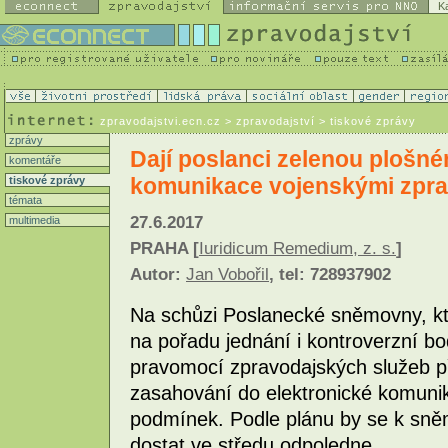
K
zpravodajstvi.ecn.cz
> zpravodajství > tiskové zprávy
zprávy
Dají poslanci zelenou plošné
komentáře
komunikace vojenskými zpra
tiskové zprávy
témata
27.6.2017
multimedia
PRAHA [
Iuridicum Remedium, z. s.
]
Autor:
Jan Vobořil
, tel: 728937902
Na schůzi Poslanecké sněmovny, kte
na pořadu jednání i kontroverzní b
pravomocí zpravodajských služeb při
zasahování do elektronické komuni
podmínek. Podle plánu by se k sněm
dostat ve středu odpoledne.