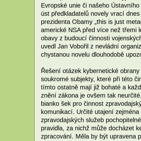
Evropské unie či našeho Ústavního 
úst předkladatelů novely vrací dnes
prezidenta Obamy „this is just met
americké NSA před více než třemi le
obavy z budoucí činnosti vojenských
uvedl Jan Vobořil z nevládní organ
chystanou novelu dlouhodobě upozo
Řešení otázek kybernetické obrany
soukromé subjekty, které při této čin
tímto ostatně mají již bohaté a ka
znění zákona je ovšem tak neurčité,
bianko šek pro činnost zpravodajský
komunikací. Určité utajení zejména 
zpravodajských služeb pochopiteln
pravidla, za nichž může docházet ke
zpracování. Měla by být upravena pra