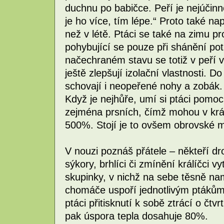
duchnu po babičce. Peří je nejúčinně
je ho více, tím lépe.“ Proto také na
než v létě. Ptáci se také na zimu p
pohybující se pouze při shánění po
načechraném stavu se totiž v peří v
ještě zlepšují izolační vlastnosti. 
schovají i neopeřené nohy a zobák.
Když je nejhůře, umí si ptáci pomoci
zejména prsních, čímž mohou v krát
500%. Stojí je to ovšem obrovské m
V nouzi poznáš přátele – někteří drob
sýkory, brhlíci či zmínění králíčci v
skupinky, v nichž na sebe těsně n
chomáče uspoří jednotlivým ptákům
ptáci přitisknutí k sobě ztrácí o čt
pak úspora tepla dosahuje 80%.