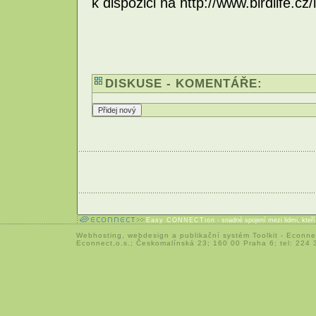
k dispozici na http://www.birdlife.c
DISKUSE - KOMENTÁŘE:
Easy CONNECTion
- snadné spojení mezi lidmi, kteř
Webhosting
,
webdesign
a
publikační systém Toolkit
-
Econne
Econnect,o.s.; Českomalínská 23; 160 00 Praha 6; tel: 224