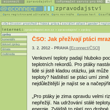
K
zpravodajstvi.ecn.cz
> zpravodajství > zprávy
zprávy
ČSO: Jak přežívají ptáci mra
komentáře
tiskové zprávy
3. 2. 2012 - PRAHA [
Econnect/ČSO
]
témata
multimedia
Venkovní teploty padají hluboko po
teplotních rekordů. Pro ptáky nas
lidé si jistě kladou otázku, jak může
teploty? Naštěstí se ptáci umí zimě
nejdůležitější je najíst se a načepýřit
„Pro ptáky je zima opravdu velmi ri
nepřežijí. Na udržování stálé teplot
energie. Zvláště to platí pro drobné