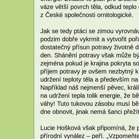
váze větší povrch těla, odkud teplo
z České společnosti ornitologické.
Jak se tedy ptáci se zimou vyrovnáva
podzim dobře vykrmit a vytvořit po
dostatečný přísun potravy životně dů
den. Shánění potravy však může bý
zejména pokud je krajina pokryta s
příjem potravy je ovšem nezbytný 
udržení teploty těla a především na 
Například náš nejmenší pěvec, král
na udržení tepla tolik energie, že 
váhy! Tuto tukovou zásobu musí bě
dne obnovit, jinak nemá šanci přežít
Lucie Hošková však připomíná, že pt
přírodní vynález – peří. „Vzpomeňte