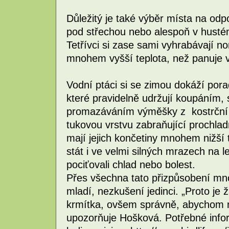
Důležitý je také výběr místa na odpo
pod střechou nebo alespoň v hustém
Tetřívci si zase sami vyhrabávají n
mnohem vyšší teplota, než panuje 
Vodní ptáci si se zimou dokáží por
které pravidelně udržují koupáním,
promazáváním výměšky z kostrční žl
tukovou vrstvu zabraňující prochlad
mají jejich končetiny mnohem nižší 
stát i ve velmi silných mrazech na led
pociťovali chlad nebo bolest.
Přes všechna tato přizpůsobení mn
mladí, nezkušení jedinci. „Proto je 
krmítka, ovšem správně, abychom ne
upozorňuje Hošková. Potřebné infor