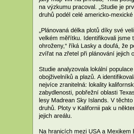
na výzkumu pracoval. „Studie je pr
druhů podél celé americko-mexické 
„Plánovaná délka plotů díky své veli
velkém měřítku. Identifikovali jsme 
ohroženy,“ říká Lasky a doufá, že 
zvířat na zřetel při plánování jejich
Studie analyzovala lokální populace
obojživelníků a plazů. A identifikoval
nejvíce zranitelná: lokality kalifor
zabydlenosti, pobřežní oblasti Texa
lesy Madrean Sky Islands. V těchto
druhů. Ploty v Kalifornii pak u něk
jejich areálu.
Na hranicích mezi USA a Mexikem lz