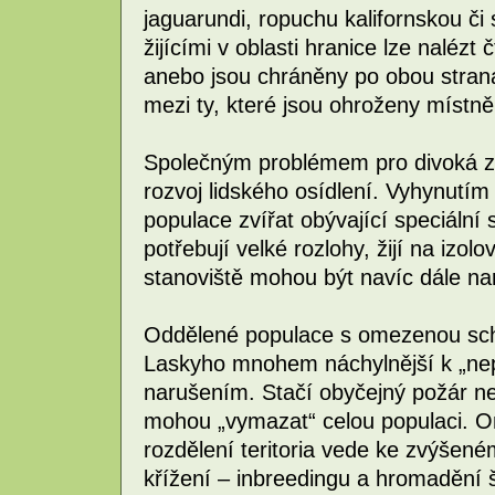
jaguarundi, ropuchu kalifornskou či
žijícími v oblasti hranice lze nalézt
anebo jsou chráněny po obou straná
mezi ty, které jsou ohroženy místně
Společným problémem pro divoká zví
rozvoj lidského osídlení. Vyhynutím
populace zvířat obývající speciální 
potřebují velké rozlohy, žijí na izolo
stanoviště mohou být navíc dále na
Oddělené populace s omezenou sch
Laskyho mnohem náchylnější k „ne
narušením. Stačí obyčejný požár n
mohou „vymazat“ celou populaci. 
rozdělení teritoria vede ke zvýšen
křížení – inbreedingu a hromadění 