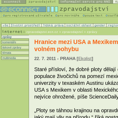
K
zpravodajstvi.ecn.cz
> zpravodajství > zprávy
zprávy
Hranice mezi USA a Mexikem
komentáře
volném pohybu
tiskové zprávy
témata
22. 7. 2011 - PRAHA [
Ekolist
]
multimedia
Staré přísloví, že dobré ploty dělaj
populace živočichů na pomezí mexi
univerzity v texaském Austinu ukázal
USA s Mexikem v oblasti Mexického z
nejvíce ohrožené, píše ScienceDaily
„Ploty se táhnou krajinou na opravd
jaký mají vliv na přírodu,“ říká pos