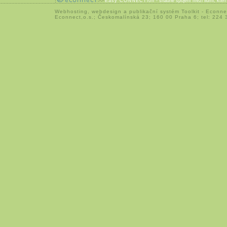
Easy CONNECTion
- snadné spojení mezi lidmi, kteř
Webhosting
,
webdesign
a
publikační systém Toolkit
-
Econne
Econnect,o.s.; Českomalínská 23; 160 00 Praha 6; tel: 224