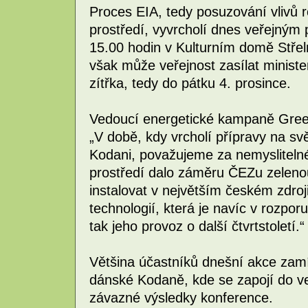
Proces EIA, tedy posuzování vlivů ro
prostředí, vyvrcholí dnes veřejným
15.00 hodin v Kulturním domě Střel
však může veřejnost zasílat ministe
zítřka, tedy do pátku 4. prosince.
Vedoucí energetické kampaně Gree
„V době, kdy vrcholí přípravy na s
Kodani, považujeme za nemyslitelné
prostředí dalo záměru ČEZu zeleno
instalovat v největším českém zdroj
technologií, která je navíc v rozporu
tak jeho provoz o další čtvrtstoletí.“
Většina účastníků dnešní akce zam
dánské Kodaně, kde se zapojí do veř
závazné výsledky konference.