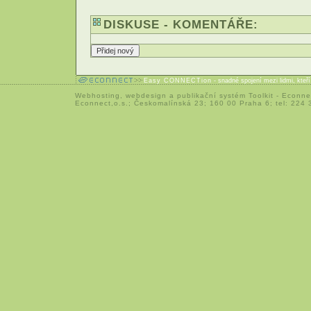
DISKUSE - KOMENTÁŘE:
Easy CONNECTion
- snadné spojení mezi lidmi, kteř
Webhosting
,
webdesign
a
publikační systém Toolkit
-
Econne
Econnect,o.s.; Českomalínská 23; 160 00 Praha 6; tel: 224