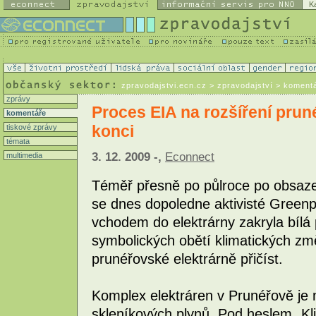
K
zpravodajstvi.ecn.cz
> zpravodajství > koment
zprávy
Proces EIA na rozšíření prun
komentáře
konci
tiskové zprávy
témata
3. 12. 2009 -,
Econnect
multimedia
Téměř přesně po půlroce po obsaze
se dnes dopoledne aktivisté Greenpe
vchodem do elektrárny zakryla bílá 
symbolických obětí klimatických změ
prunéřovské elektrárně přičíst.
Komplex elektráren v Prunéřově je
skleníkových plynů. Pod heslem „Kli