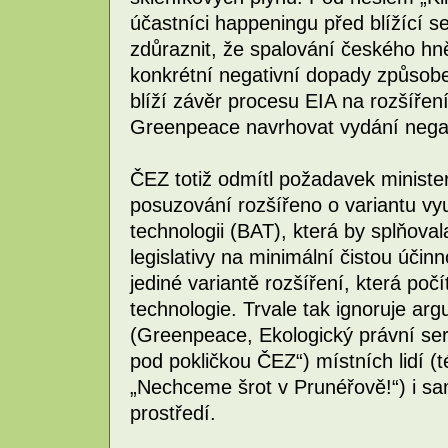
účastníci happeningu před blížící s
zdůraznit, že spalování českého hně
konkrétní negativní dopady způsob
blíží závěr procesu EIA na rozšířen
Greenpeace navrhovat vydání negat
ČEZ totiž odmítl požadavek minister
posuzování rozšířeno o variantu vyu
technologii (BAT), která by splňov
legislativy na minimální čistou účin
jediné variantě rozšíření, která poč
technologie. Trvale tak ignoruje ar
(Greenpeace, Ekologický právní ser
pod pokličkou ČEZ“) místních lidí (té
„Nechceme šrot v Prunéřově!“) i sa
prostředí.