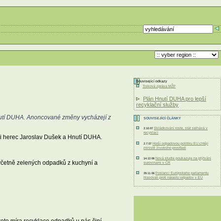
Související odkazy
Tisková zpráva MŽP
Plán Hnutí DUHA pro lepší
recyklační služby
Hnutí DUHA. Anoncované změny vycházejí z
SOUVISEJÍCÍ ČLÁNKY
Skládkování roste, stát selhává v
2.10.07
recyklaci
dali herec Jaroslav Dušek a Hnutí DUHA.
Horší odpadovou politiku EU chtějí
2.7.07
ministři životního prostředí
Nová studie poukazuje na plýtvání
14.12.06
 včetně zelených odpadků z kuchyní a
surovinami v ČR
Poslanci Európskeho parlamentu
29.11.06
hlasovali proti nárastu odpadov v EÚ
to míra recyklace odpadků u nás činí