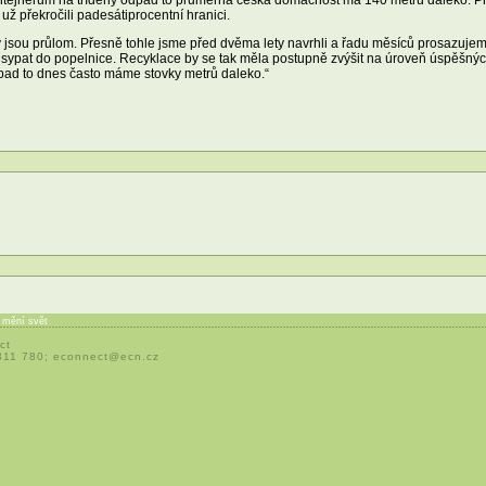
 překročili padesátiprocentní hranici.
jsou průlom. Přesně tohle jsme před dvěma lety navrhli a řadu měsíců prosazujeme
j sypat do popelnice. Recyklace by se tak měla postupně zvýšit na úroveň úspěšných
ad to dnes často máme stovky metrů daleko.“
í mění svět
ct
 311 780;
econnect@ecn.cz