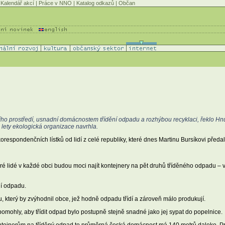
Kalendář akcí
|
Práce v NNO
|
Katalog odkazů
|
Občan
ího prostředí, usnadní domácnostem třídění odpadu a rozhýbou recyklaci, řeklo 
 lety ekologická organizace navrhla.
korespondenčních lístků od lidí z celé republiky, které dnes Martinu Bursíkovi pře
é lidé v každé obci budou moci najít kontejnery na pět druhů tříděného odpadu –
ní odpadu.
který by zvýhodnil obce, jež hodně odpadu třídí a zároveň málo produkují.
omohly, aby třídit odpad bylo postupně stejně snadné jako jej sypat do popelnice.
tejnerům na tříděný odpad to průměrná česká domácnost má 140 metrů daleko. Pro