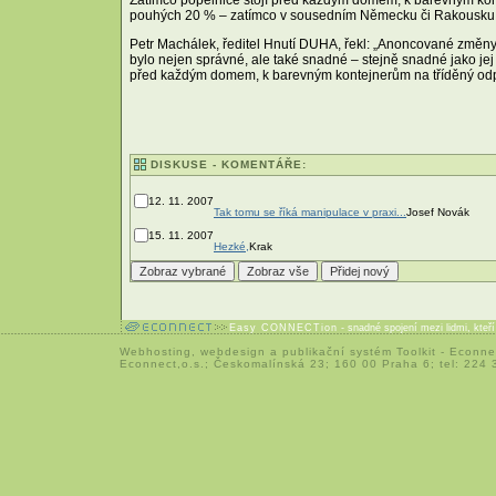
pouhých 20 % – zatímco v sousedním Německu či Rakousku už
Petr Machálek, ředitel Hnutí DUHA, řekl: „Anoncované změny 
bylo nejen správné, ale také snadné – stejně snadné jako je
před každým domem, k barevným kontejnerům na tříděný odp
DISKUSE - KOMENTÁŘE:
12. 11. 2007
Tak tomu se říká manipulace v praxi...
Josef Novák
15. 11. 2007
Hezké,
Krak
Easy CONNECTion
- snadné spojení mezi lidmi, kteř
Webhosting
,
webdesign
a
publikační systém Toolkit
-
Econne
Econnect,o.s.; Českomalínská 23; 160 00 Praha 6; tel: 224