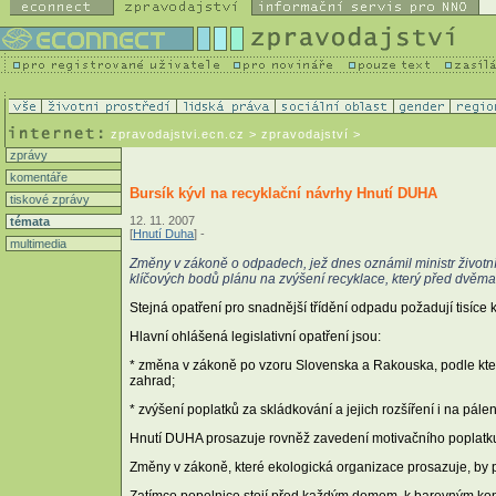
zpravodajstvi.ecn.cz
> zpravodajství >
zprávy
komentáře
Bursík kývl na recyklační návrhy Hnutí DUHA
tiskové zprávy
12. 11. 2007
témata
[
Hnutí Duha
] -
multimedia
Změny v zákoně o odpadech, jež dnes oznámil ministr životn
klíčových bodů plánu na zvýšení recyklace, který před dvěma
Stejná opatření pro snadnější třídění odpadu požadují tisíce 
Hlavní ohlášená legislativní opatření jsou:
* změna v zákoně po vzoru Slovenska a Rakouska, podle kter
zahrad;
* zvýšení poplatků za skládkování a jejich rozšíření i na pále
Hnutí DUHA prosazuje rovněž zavedení motivačního poplatku, 
Změny v zákoně, které ekologická organizace prosazuje, by p
Zatímco popelnice stojí před každým domem, k barevným kon