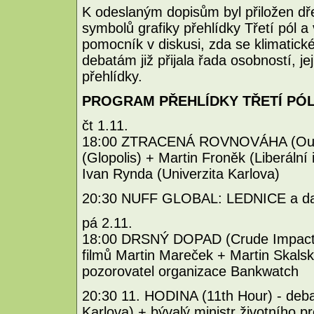
K odeslaným dopisům byl přiložen dř
symbolů grafiky přehlídky Třetí pól a
pomocník v diskusi, zda se klimatick
debatám již přijala řada osobností, j
přehlídky.
PROGRAM PŘEHLÍDKY TŘETÍ PÓL
čt 1.11.
18:00 ZTRACENÁ ROVNOVÁHA (Out of
(Glopolis) + Martin Froněk (Liberální i
Ivan Rynda (Univerzita Karlova)
20:30 NUFF GLOBAL: LEDNICE a další
pá 2.11.
18:00 DRSNÝ DOPAD (Crude Impact) 
filmů Martin Mareček + Martin Skalsk
pozorovatel organizace Bankwatch
20:30 11. HODINA (11th Hour) - debat
Karlova) + bývalý ministr životního p