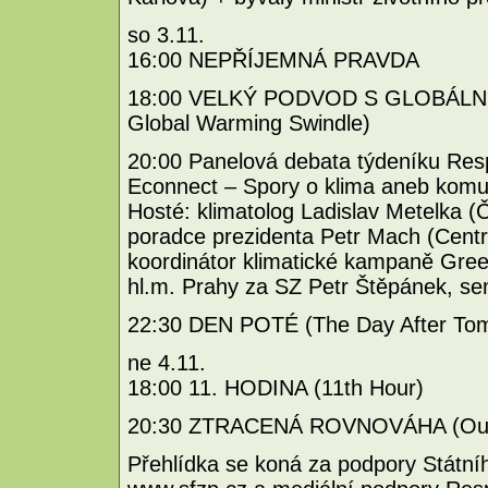
so 3.11.
16:00 NEPŘÍJEMNÁ PRAVDA
18:00 VELKÝ PODVOD S GLOBÁLN
Global Warming Swindle)
20:00 Panelová debata týdeníku Resp
Econnect – Spory o klima aneb komu
Hosté: klimatolog Ladislav Metelka (
poradce prezidenta Petr Mach (Centr
koordinátor klimatické kampaně Gree
hl.m. Prahy za SZ Petr Štěpánek, se
22:30 DEN POTÉ (The Day After T
ne 4.11.
18:00 11. HODINA (11th Hour)
20:30 ZTRACENÁ ROVNOVÁHA (Out 
Přehlídka se koná za podpory Státníh