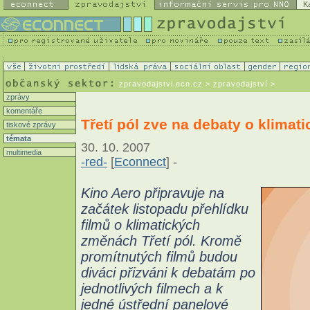
K
zpravodajstvi.ecn.cz
> zpravodajství >
zprávy
komentáře
Třetí pól zve na debaty o klima
tiskové zprávy
témata
30. 10. 2007
multimedia
-red-
[
Econnect
] -
Kino Aero připravuje na
začátek listopadu přehlídku
filmů o klimatických
změnách Třetí pól. Kromě
promítnutých filmů budou
diváci přizváni k debatám po
jednotlivých filmech a k
jedné ústřední panelové