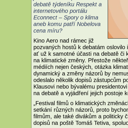
debatě týdeníku Respekt a
internetového portálu
Econnect – Spory o klima
aneb komu patří Nobelova
cena míru?
Kino Aero nad rámec již
pozvaných hostů k debatám oslovilo i 
ať už k samotné účasti na debatě či 
na klimatické změny. Přestože někteří j
médiích nejen českých, otázka klima
dynamický a změny názorů by nemuse
odeslalo několik dopisů zástupcům po
Klausovi nebo bývalému presidentovi 
na debatě a vyjádření jejich postoje
„Festival filmů o klimatických změná
setkání různých názorů, proto bychom
filmům, ale také divákům a politicky 
dopisů na poště Tomáš Tetiva, spoluo