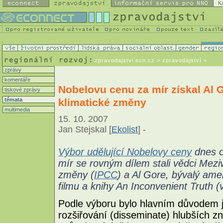
K
zpravodajstvi.ecn.cz
> zpravodajství >
zprávy
komentáře
Nobelovu cenu za mír získal Al 
tiskové zprávy
klimatické změny
témata
multimedia
15. 10. 2007
Jan Stejskal [
Ekolist
] -
Výbor udělující Nobelovy ceny
dnes o
mír se rovným dílem stali vědci Mezi
změny (
IPCC
) a Al Gore, bývalý amer
filmu a knihy An Inconvenient Truth 
Podle výboru bylo hlavním důvodem jej
rozšiřování (disseminate) hlubších z