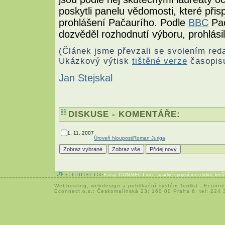
poskytli panelu vědomosti, které přis
prohlášení Pačaurího. Podle
BBC
Pač
dozvěděl rozhodnutí výboru, prohlásil
(Článek jsme převzali se svolením red
Ukázkový výtisk
tištěné verze
časopisu
Jan Stejskal
DISKUSE - KOMENTÁŘE:
1. 11. 2007
Úroveň hlouposti
Roman Juriga
Easy CONNECTion
- snadné spojení mezi lidmi, kteř
Webhosting
,
webdesign
a
publikační systém Toolkit
-
Econne
Econnect,o.s.; Českomalínská 23; 160 00 Praha 6; tel: 224