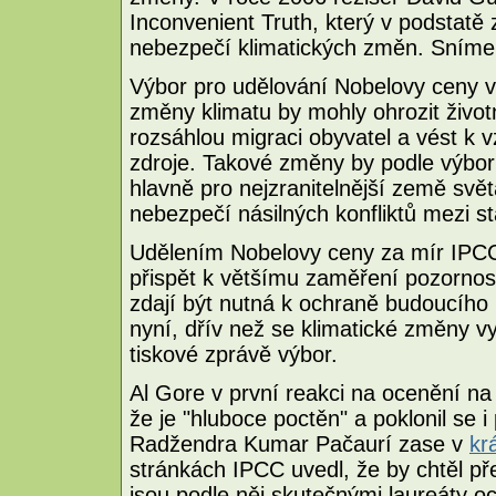
Inconvenient Truth, který v podstatě
nebezpečí klimatických změn. Sníme
Výbor pro udělování Nobelovy ceny 
změny klimatu by mohly ohrozit životn
rozsáhlou migraci obyvatel a vést k 
zdroje. Takové změny by podle výb
hlavně pro nejzranitelnější země svě
nebezpečí násilných konfliktů mezi stá
Udělením Nobelovy ceny za mír IPCC 
přispět k většímu zaměření pozornost
zdají být nutná k ochraně budoucího
nyní, dřív než se klimatické změny vy
tiskové zprávě výbor.
Al Gore v první reakci na ocenění n
že je "hluboce poctěn" a poklonil se
Radžendra Kumar Pačaurí zase v
kr
stránkách IPCC uvedl, že by chtěl př
jsou podle něj skutečnými laureáty o