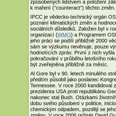
způsobených lidstvem a položení zákl
k maření ("counteract") těchto změn.
IPCC je vědecko-technický orgán OS
poznání klimatických změn a hodnoce
sociálních důsledků. Založen byl v 
organizací (
WMO
) a Programem OSN 
jeho práci se podílí přibližně 2000 v
sám se výzkumu nevěnuje, pouze výs
hodnotících zpráv. První z nich vyšla
pokračování v průběhu letošního rok
být zveřejněna přibližně za měsíc.
Al Gore byl v 90. letech minulého stol
předtím působil jako poslanec Kongre
Tennessee. V roce 2000 kandidoval 
prezidenta USA proti republikánu Geo
nakonec stal Bush. Otázkami životní
dobu svého působení v politice, inicio
chemickým odpadem, později se jeho
změny. V roce 2006 režisér David Gu