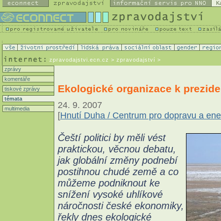
K
zpravodajstvi.ecn.cz
> zpravodajství >
zprávy
komentáře
Ekologické organizace k prezid
tiskové zprávy
témata
24. 9. 2007
multimedia
[
Hnutí Duha / Centrum pro dopravu a ene
Čeští politici by měli vést
praktickou, věcnou debatu,
jak globální změny podnebí
postihnou chudé země a co
můžeme podniknout ke
snížení vysoké uhlíkové
náročnosti české ekonomiky,
řekly dnes ekologické