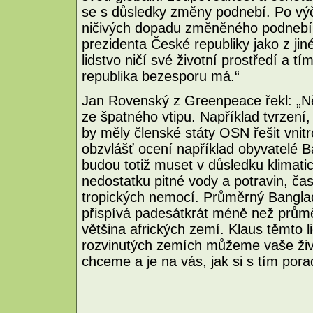
se s důsledky změny podnebí. Po vý
ničivých dopadu změněného podnebí 
prezidenta České republiky jako z ji
lidstvo ničí své životní prostředí a 
republika bezesporu má.“
Jan Rovenský z Greenpeace řekl: „Něk
ze špatného vtipu. Například tvrzení
by měly členské státy OSN řešit vnit
obzvlášť ocení například obyvatelé 
budou totiž muset v důsledku klimatick
nedostatku pitné vody a potravin, ča
tropických nemocí. Průměrný Bangla
přispívá padesátkrát méně než prům
většina afrických zemí. Klaus těmto l
rozvinutých zemích můžeme vaše živo
chceme a je na vás, jak si s tím porad