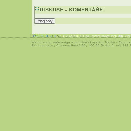
DISKUSE - KOMENTÁŘE:
Easy CONNECTion
- snadné spojení mezi lidmi, kteř
Webhosting
,
webdesign
a
publikační systém Toolkit
-
Econne
Econnect,o.s.; Českomalínská 23; 160 00 Praha 6; tel: 224