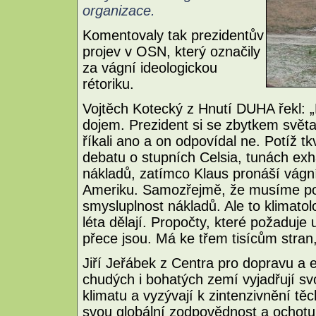
organizace.
Komentovaly tak prezidentův
projev v OSN, který označily
za vágní ideologickou
rétoriku.
Vojtěch Kotecký z Hnutí DUHA řekl: „
dojem. Prezident si se zbytkem světa
říkali ano a on odpovídal ne. Potíž t
debatu o stupních Celsia, tunách exha
nákladů, zatímco Klaus pronáší vágní 
Ameriku. Samozřejmě, že musíme počí
smysluplnost nákladů. Ale to klimat
léta dělají. Propočty, které požaduje
přece jsou. Má ke třem tisícům stran, a
Jiří Jeřábek z Centra pro dopravu a e
chudých i bohatých zemí vyjadřují s
klimatu a vyzývají k zintenzivnění tě
svou globální zodpovědnost a ochot