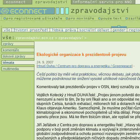
zpravodajstvi.ecn.cz
> zpravodajství >
zprávy
komentáře
Ekologické organizace k prezidentově projevu
tiskové zprávy
24. 9. 2007
témata
[
Hnutí Duha / Centrum pro dopravu a energetiku / Greenpeace
] -
multimedia
Čeští politici by měli vést praktickou, věcnou debatu, jak g
můžeme podniknout ke snížení vysoké uhlíkové náročnosti č
Komentovaly tak prezidentův projev v OSN, který označily za 
Vojtěch Kotecký z Hnutí DUHA řekl: „Projev jenom potvrdil d
nerozumí a není to tím, že by oni říkali ano a on odpovídal ne
stupních Celsia, tunách exhalací, milionech lidí a dolarech n
Klaus objevuje Ameriku. Samozřejmě, že musíme počítat různé
klimatologové a ekonomové pochopitelně už léta dělají. Prop
panelu přece jsou. Má ke třem tisícům stran, ale vyplatí se přečí
Jiří Jeřábek z Centra pro dopravu a energetiku řekl: „Hlavy s
podporu v boji proti změnám klimatu a vyzývají k zintenzivně
globální zodpovědnost a ochotu pomoci rozvojovým zemím vy
současných a předpokládaných ničivých dopadu změněného p