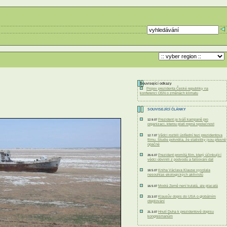
Související odkazy
Projev prezidenta České republiky na
konferenci OSN o změnách klimatu
SOUVISEJÍCÍ ČLÁNKY
Prezident je tváří kampaně pro
12.9.07
organizaci, kterou platí ropná společnost
Vědci rozbili ústřední tezi prezidentova
12.7.07
filmu. Studie potvrdila, že statistiky jsou přesně
opačné
Prezident promítá film, který účinkující
26.6.07
vědci obvinili z podvodů a falšování dat
Kniha Václava Klause vyvolala
18.5.07
nesouhlas ekologických aktivistů
Modrá Země není kulatá, ale placatá
16.5.07
Klausův dopis do USA o globálním
23.3.07
oteplování
Hnutí Duha k prezidentově dopisu
21.3.07
kongresmanům