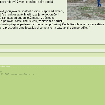
tvo ničí své životní prostředí a tím popírá i
kl, jsou jako ze špatného vtipu. Například tvrzení,
řešit vnitrostátně. Myslím, že jeho doporučení
ů klimatologů budou totiž muset v důsledku
dy a potravin, častějšímu suchu, záplavám a nárůstu
imatu přispívá padesátkrát méně než průměrný Čech. Podobně je na tom většina af
 a prosperitu ohrožovat jak chceme a je na vás, jak si s tím poradíte.‘ “
í mění svět
ct
 311 780;
econnect@ecn.cz