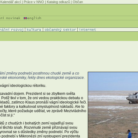
Kalendář akcí
|
Práce v NNO
|
Katalog odkazů
|
Občan
lobální změny podnebí postihnou chudé země a co
eské ekonomiky, řekly dnes ekologické organizace.
vágní ideologickou rétoriku.
osavadní dojem. Prezident si se zbytkem světa
. Potíž tkví v tom, že oni vedou praktickou debatu o
ákladů, zatímco Klaus pronáší vágní ideologické řeči.
 faktory a kalkulovat smysluplnost nákladů. Ale to
očty, které požaduje udělat, ve zprávě Mezivládního
st si ji.“
tátů z chudých i bohatých zemí vyjadřují svou
ní těchto snah. Rozvinuté země přiznávají svou
rovnat se s důsledky změny podnebí. Po výčtu
odnebí v Mikronézii zní vystoupení prezidenta