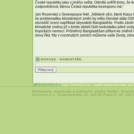
České republiky jako z jiného světa. Odmítá uvěřit tomu, že lids
zodpovědnost, kterou Česká republika bezesporu má.“
Jan Rovenský z Greenpeace řekl: „Některé věci, které Klaus ře
že problematiku klimatických změn by měly členské státy OSN 
obzvlášť ocení například obyvatelé Bangladéše. Podle závěr
klimatické změny již v tomto století čelit nedostatku pitné vo
tropických nemocí. Průměrný Bangladéšan přitom ke změně kl
slovy říká ‘My v rozvinutých zemích můžeme vaše životy, zdraví
DISKUSE - KOMENTÁŘE:
Easy CONNECTion
- snadné spojení mezi lidmi, kteř
Webhosting
,
webdesign
a
publikační systém Toolkit
-
Econne
Econnect,o.s.; Českomalínská 23; 160 00 Praha 6; tel: 224