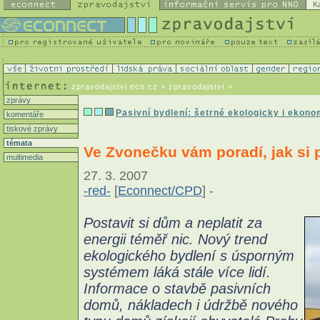
K
zpravodajstvi.ecn.cz
> zpravodajství >
zprávy
Pasivní bydlení: šetrné ekologicky i ekon
komentáře
tiskové zprávy
témata
Ve Zvonečku vám poradí, jak si 
multimedia
27. 3. 2007
-red-
[
Econnect/CPD
] -
Postavit si dům a neplatit za
energii téměř nic. Nový trend
ekologického bydlení s úsporným
systémem láká stále více lidí.
Informace o stavbě pasivních
domů, nákladech i údržbě nového