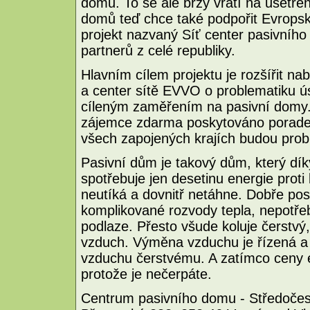
domu. To se ale brzy vrátí na ušetřen
domů teď chce také podpořit Evropský
projekt nazvaný Síť center pasivního
partnerů z celé republiky.
Hlavním cílem projektu je rozšířit na
a center sítě EVVO o problematiku ús
cíleným zaměřením na pasivní domy. 
zájemce zdarma poskytováno poraden
všech zapojených krajích budou prob
Pasivní dům je takový dům, který dík
spotřebuje jen desetinu energie pro
neutíká a dovnitř netáhne. Dobře p
komplikované rozvody tepla, nepotřebu
podlaze. Přesto všude koluje čerstvý
vzduch. Výměna vzduchu je řízená a 
vzduchu čerstvému. A zatímco ceny ene
protože je nečerpáte.
Centrum pasivního domu - Středoče