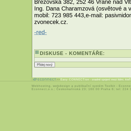
Březovská 382, 252 46 Vrané nad Vlta
Ing. Dana Charamzová (osvětové a vz
mobil: 723 985 443,e-mail: pasivni
zvonecek.cz.
-red-
DISKUSE - KOMENTÁŘE:
Easy CONNECTion
- snadné spojení mezi lidmi, kteř
Webhosting
,
webdesign
a
publikační systém Toolkit
-
Econne
Econnect,o.s.; Českomalínská 23; 160 00 Praha 6; tel: 224