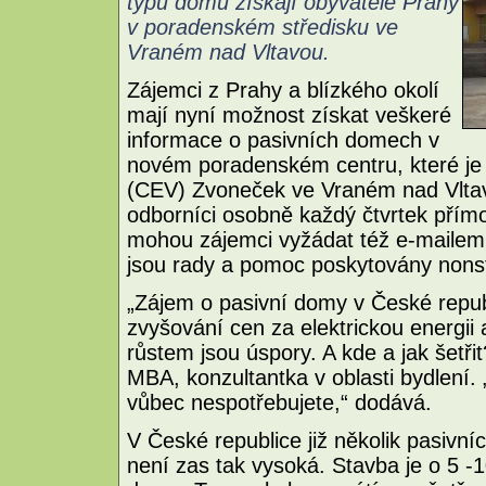
typu domů získají obyvatelé Prahy
v poradenském středisku ve
Vraném nad Vltavou.
Zájemci z Prahy a blízkého okolí
mají nyní možnost získat veškeré
informace o pasivních domech v
novém poradenském centru, které je 
(CEV) Zvoneček ve Vraném nad Vltav
odborníci osobně každý čtvrtek přím
mohou zájemci vyžádat též e-mailem 
jsou rady a pomoc poskytovány nons
„Zájem o pasivní domy v České repu
zvyšování cen za elektrickou energii 
růstem jsou úspory. A kde a jak šetř
MBA, konzultantka v oblasti bydlení. „
vůbec nespotřebujete,“ dodává.
V České republice již několik pasivní
není zas tak vysoká. Stavba je o 5 -