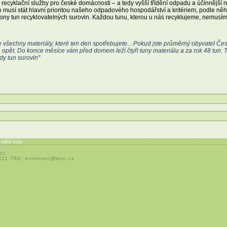
ší recyklační služby pro české domácnosti – a tedy vyšší třídění odpadu a účinnější 
o musí stát hlavní prioritou našeho odpadového hospodářství a kritériem, podle ně
ony tun recyklovatelných surovin. Každou tunu, kterou u nás recyklujeme, nemusíme 
 všechny materiály, které ten den spotřebujete…Pokud jste průměrný obyvatel Če
den opět. Do konce měsíce vám před domem leží čtyři tuny materiálu a za rok 48 tun. 
y tun surovin"
í mění svět
ct
 311 780;
econnect@ecn.cz