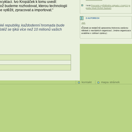
recyklaci. Ivo Kropáček k tomu uvedl:
hož budeme rozhodovat, kterou technologii
Procento vytříděného odpadu v krajích je
7.8.02
podle Hnutí DUHA fiaskem
vytěžit, zpracovat a importovat.“
O AUTORECH
-red-
ské republiky, každodenní hromada bude
(Článek je redakčně upravenou tiskovou zprávou
Totéž se týká více než 10 milionů vašich
některé z nevládních organizací. Jméno organizace
uvádíme v záhlaví zprávy.)
kontakt
mapa stránek