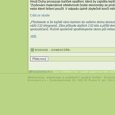
Hnutí Duha prosazuje balíček opatření, která by zajistila lep
"Zvyšování materiálové efektivnosti české ekonomiky se prot
nebo které řešení použít. V odpadu úplně zbytečně končí mili
Citát ze studie
„Představte si že každé ráno kamion do vašeho domu doveze
vážit 132 kilogramů. Zítra přibude dalších 132 kilo a příští 
spoluobčanů. Ročně společně spotřebujeme skoro půl miliard
-red-
DISKUSE - KOMENTÁŘE:
Easy CONNECTion
- snadné spojení mezi lidmi, kteř
Webhosting
,
webdesign
a
publikační systém Toolkit
-
Econne
Econnect,o.s.; Českomalínská 23; 160 00 Praha 6; tel: 224