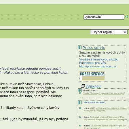
Press servis
Snadné zasílání tiskových zpráv
NNO do médií.
Využijte internetovou službu
Econnectu pro Vás.
http://press-servis.ecn.cz/
 lepší recyklace odpadu pomůže snížit
ední Rakousko a Německo se pohybují kolem
ce surovin než Slovensko, Polsko,
vytisknout
než milion tun papíru nebo čtyři miliony tun
Související odkazy
ecyklace tomu bezesporu pomáhá. Ale
Studie "Suroviny v popelnici" ke stažení (pdf)
 nebo spalování toho, co z nich nakonec
SOUVISEJÍCÍ ČLÁNKY
2,7 miliardy korun. Světové ceny kovů v
WWF podpoří výrobce dobíjecích baterií
12.7.06
v kampani za recyklaci
Ambrozek předložil "průlomový" Plán
20.2.03
ušetří 1,2 tuny minerálů, jež by byly potřeba
odpadového hospodářství, aktivisté spokojeni
Co budeme dělat s odpadky v příštích
25.11.02
10 a více letech?