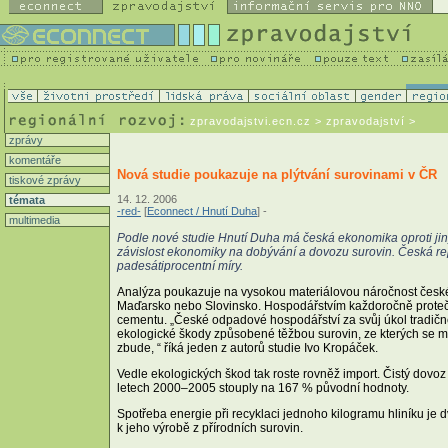
zpravodajstvi.ecn.cz
> zpravodajství >
zprávy
komentáře
Nová studie poukazuje na plýtvání surovinami v ČR
tiskové zprávy
14. 12. 2006
témata
-red-
[
Econnect / Hnutí Duha
] -
multimedia
Podle nové studie Hnutí Duha má česká ekonomika oproti ji
závislost ekonomiky na dobývání a dovozu surovin. Česká 
padesátiprocentní míry.
Analýza poukazuje na vysokou materiálovou náročnost české
Maďarsko nebo Slovinsko. Hospodářstvím každoročně proteče př
cementu. „České odpadové hospodářství za svůj úkol tradičn
ekologické škody způsobené těžbou surovin, ze kterých se ma
zbude, “ říká jeden z autorů studie Ivo Kropáček.
Vedle ekologických škod tak roste rovněž import. Čistý dovoz 
letech 2000–2005 stouply na 167 % původní hodnoty.
Spotřeba energie při recyklaci jednoho kilogramu hliníku je dv
k jeho výrobě z přírodních surovin.