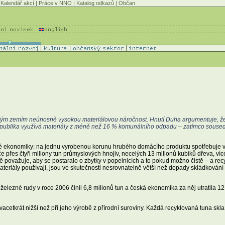
Kalendář akcí
|
Práce v NNO
|
Katalog odkazů
|
Občan
ným zemím neúnosně vysokou materiálovou náročnost. Hnutí Duha argumentuje, že
republika využívá materiály z méně než 16 % komunálního odpadu – zatímco sous
 ekonomiky: na jednu vyrobenou korunu hrubého domácího produktu spotřebuje ví
es čtyři miliony tun průmyslových hnojiv, necelých 13 milionů kubíků dřeva, více 
ě považuje, aby se postaralo o zbytky v popelnicích a to pokud možno čistě – a r
teriály používají, jsou ve skutečnosti nesrovnatelně větší než dopady skládkování
železné rudy v roce 2006 činil 6,8 milionů tun a česká ekonomika za něj utratila 1
acetkrát nižší než při jeho výrobě z přírodní suroviny. Každá recyklovaná tuna skla 