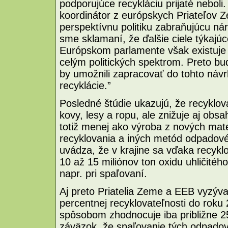
podporujúce recykláciu prijaté nebol
koordinátor z európskych Priateľov Ze
perspektívnu politiku zabraňujúcu ná
sme sklamaní, že ďalšie ciele týkajúc
Európskom parlamente však existuje 
celým politických spektrom. Preto bu
by umožnili zapracovať do tohto návr
recyklácie.”
Posledné štúdie ukazujú, že recyklov
kovy, lesy a ropu, ale znižuje aj obsa
totiž menej ako výroba z nových mate
recyklovania a iných metód odpadové
uvádza, že v krajine sa vďaka recykl
10 až 15 miliónov ton oxidu uhličitéh
napr. pri spaľovaní.
Aj preto Priatelia Zeme a EEB vyzýva
percentnej recyklovateľnosti do roku
spôsobom zhodnocuje iba približne 
záväzok, že spaľovanie tých odpadov,