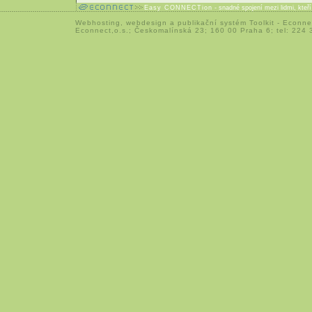
Easy CONNECTion
- snadné spojení mezi lidmi, kteř
Webhosting
,
webdesign
a
publikační systém Toolkit
-
Econne
Econnect,o.s.; Českomalínská 23; 160 00 Praha 6; tel: 224