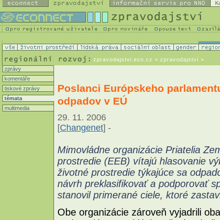
K
zpravodajstvi.ecn.cz
> zpravodajství >
zprávy
komentáře
Poslanci Európskeho parlamentu 
tiskové zprávy
odpadov v EÚ
témata
multimedia
29. 11. 2006
[
Changenet
] -
Mimovládne organizácie Priatelia Ze
prostredie (EEB) vítajú hlasovanie 
životné prostredie týkajúce sa odpado
návrh preklasifikovať a podporovať s
stanovil primerané ciele, ktoré zasta
Obe organizácie zároveň vyjadrili oba