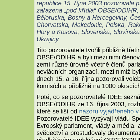
republice 15. října 2003 pozorovala p
zařazena „pod křídla“ OBSE/ODIHR, 
Běloruska, Bosny a Hercegoviny, Čes
Chorvatska, Makedonie, Polska, Ra
Hory a Kosova, Slovenska, Slovinska
Ukrajiny.
Tito pozorovatele tvořili přibližně tř
OBSE/ODIHR a byli mezi nimi členov
zemí různé úrovně včetně členů parla
nevládních organizací, mezi nimiž byl
dnech 15. a 16. října pozorovali vol
komisích a přibližně na 1000 okrscí
Poté, co se pozorovatelé IDEE sezn
OBSE/ODIHR ze 16. října 2003, rozhod
které se liší od
názoru vyjádřeného 
Pozorovatelé IDEE vyzývají vládu Sp
Evropský parlament, vlády a média, a
svědectví a prostudovaly dokumentaci