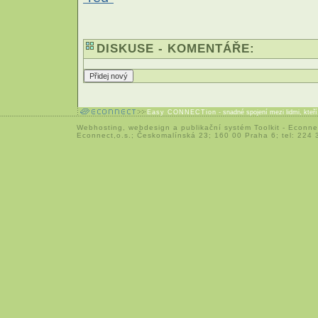
DISKUSE - KOMENTÁŘE:
Easy CONNECTion
- snadné spojení mezi lidmi, kteř
Webhosting
,
webdesign
a
publikační systém Toolkit
-
Econne
Econnect,o.s.; Českomalínská 23; 160 00 Praha 6; tel: 224