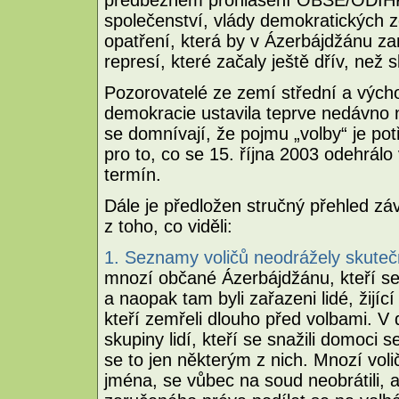
předběžném prohlášení OBSE/ODIHR
společenství, vlády demokratických z
opatření, která by v Ázerbájdžánu za
represí, které začaly ještě dřív, než 
Pozorovatelé ze zemí střední a výc
demokracie ustavila teprve nedávno n
se domnívají, že pojmu „volby“ je po
pro to, co se 15. října 2003 odehrálo 
termín.
Dále je předložen stručný přehled záv
z toho, co viděli:
1. Seznamy voličů neodrážely skuteč
mnozí občané Ázerbájdžánu, kteří se 
a naopak tam byli zařazeni lidé, žijíc
kteří zemřeli dlouho před volbami. V 
skupiny lidí, kteří se snažili domoci 
se to jen některým z nich. Mnozí voli
jména, se vůbec na soud neobrátili, 