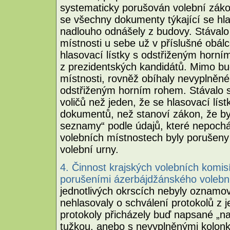
systematicky porušován volební záko
se všechny dokumenty týkající se hla
nadlouho odnášely z budovy. Stávalo s
místnosti u sebe už v příslušné obálc
hlasovací lístky s odstřiženým horn
z prezidentských kandidátů. Mimo bu
místnosti, rovněž obíhaly nevyplněné 
odstřiženým horním rohem. Stávalo se
voličů než jeden, že se hlasovací lís
dokumentů, než stanoví zákon, že by
seznamy“ podle údajů, které nepochá
volebních místnostech byly porušeny n
volební urny.
4. Činnost krajských volebních komi
porušeními ázerbájdžánského voleb
jednotlivých okrscích nebyly oznamo
nehlasovaly o schválení protokolů z j
protokoly přicházely buď napsané „na
tužkou, anebo s nevyplněnými kolonk