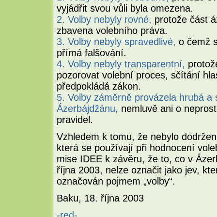
vyjádřit svou vůli byla omezena.
2. Volby nebyly rovné,
protože část 
zbavena volebního práva.
3. Volby nebyly spravedlivé,
o čemž s
přímá falšování.
4. Volby nebyly transparentní,
protož
pozorovat volební proces, sčítání h
předpokládá zákon.
5. Volby záměrně provázela hrubá a
Ázerbájdžánu,
nemluvě ani o nepros
pravidel.
Vzhledem k tomu, že nebylo dodrženo
která se používají při hodnocení vol
mise IDEE k závěru, že to, co v Ázer
října 2003, nelze označit jako jev, kt
označován pojmem „volby“.
Baku, 18. října 2003
-red-