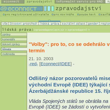
K
zpravodajstvi.ecn.cz
> zpravodajství >
zprávy
komentáře
"Volby": pro to, co se odehrálo v
tiskové zprávy
termín
témata
multimedia
21. 10. 2003
-red-
[
Econnect/IDEE
] -
Odlišný názor pozorovatelů mise
východní Evropě (IDEE) týkající
Ázerbájdžánské republice 15. ří
Vláda Spojených států se obrátila na 
Evropě (IDEE) se žádostí o vytvořen