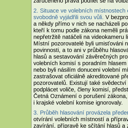
zaručeného práva podílet se na volb
2. Situace ve volebních místnostech
svobodně vyjádřili svou vůli.
V bezpros
a někdy přímo v nich se nacházeli poli
kteří k tomu podle zákona neměli prá
nepřetržitě natáčeli na videokameru l
Místní pozorovatelé byli umisťováni n
povinnosti, a to ani v průběhu hlaso
hlasů a sestavování závěrečných prot
volebních komisí s poradním hlasem b
nebo byli násilím donuceni volební m
zastrašovat oficiálně akreditované p
pozorovatelů. Existují také svědectv
podplácet voliče, členy komisí, předs
Četná Oznámení o porušení zákona, k
i krajské volební komise ignorovaly.
3. Průběh hlasování provázela předem
otvírání volebních místností a příprav
zavírání, přípravě ke sčítání hlasů 