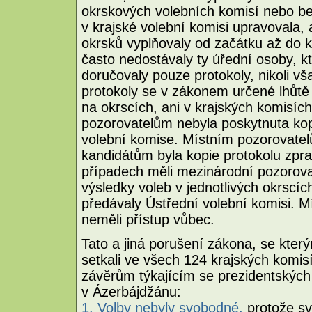
okrskových volebních komisí nebo bez
v krajské volební komisi upravovala, 
okrsků vyplňovaly od začátku až do 
často nedostávaly ty úřední osoby, k
doručovaly pouze protokoly, nikoli vš
protokoly se v zákonem určené lhůtě 
na okrscích, ani v krajských komisí
pozorovatelům nebyla poskytnuta kop
volební komise. Místním pozorovatel
kandidátům byla kopie protokolu zpr
případech měli mezinárodní pozorovat
výsledky voleb v jednotlivých okrscí
předávaly Ústřední volební komisi. Mí
neměli přístup vůbec.
Tato a jiná porušení zákona, se kter
setkali ve všech 124 krajských komis
závěrům týkajícím se prezidentských 
v Ázerbájdžánu:
1. Volby nebyly svobodné,
protože s