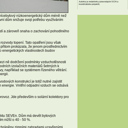
Autorka je redaktorka zpravodajství ECN a
koordinátorka projektů.
 vícebytový nízkoenergetický dům méně než
ní dům snižuje svoji potřebu využíváním
ředí a zároveň snaha o zachování pohodlného
rozvody topení. Tato opatření jsou však
í přitom prokázala, že jenom prostřednictvím
é o energetických vlastnostech budov
í mezi ně dodržení podmínky vzduchotěsnosti
rodních izolačních materiálů šetrných k
y, například se systémem řízeného větrání.
ergii.
ových konstrukcí je totiž nutné zajistit
 energie. Vnitřní odpadní vzduch se odsává
rovoz. Jde především o solární kolektory pro
jektu SEVEn. Dům má devět bytových
m nižší o 40 - 50 %.
k chráněny zimními zahradami uzavřenými