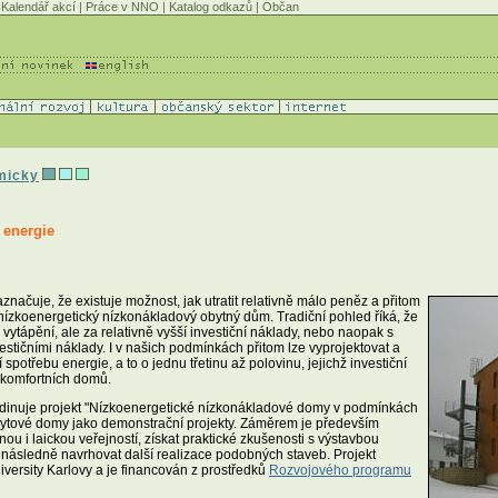
Kalendář akcí
|
Práce v NNO
|
Katalog odkazů
|
Občan
omicky
 energie
ačuje, že existuje možnost, jak utratit relativně málo peněz a přitom
nízkoenergetický nízkonákladový obytný dům. Tradiční pohled říká, že
ytápění, ale za relativně vyšší investiční náklady, nebo naopak s
estičními náklady. I v našich podmínkách přitom lze vyprojektovat a
spotřebu energie, a to o jednu třetinu až polovinu, jejichž investiční
 komfortních domů.
ordinuje projekt "Nízkoenergetické nízkonákladové domy v podmínkách
 bytové domy jako demonstrační projekty. Záměrem je především
ou i laickou veřejností, získat praktické zkušenosti s výstavbou
 následně navrhovat další realizace podobných staveb. Projekt
iversity Karlovy a je financován z prostředků
Rozvojového programu