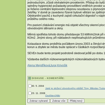
jednoduchým, zčásti otvíratelným prosklením. Přístup do bytů
splněny hygienické požadavky prosvětlení vnitřních prostor a
je řešeno centrální teplovodní otopnou soustavou s plynovým
žebříky. V domě je zavedeno řízené bytové větrání se zpětný
Odstranění pachů z kuchyně zajistí cirkulační digestoř s ná
průběhu celého roku.
Pro pasivní získávání energie má objekt všechny okenní plochy
obvodovými stěnami a okny.
Měrná spotřeba tohoto domu představuje 53 kWh/m2/rok při c
Kč/m2. Jinými slovy, při nákladech nepřesahujících průměrn
Kolaudace domu proběhla počátkem února 2003 a čtrnáct dnů p
korun a zbytek se městu bude splácet v částkách rozpočítanýc
SEVEn bude tento projekt podrobně sledovat ještě po dobu 
Výstavba dalších nízkoenergetických nízkonákladových byto
Alena Mejstříková
Juraj Krivošík
DISKUSE - KOMENTÁŘE:
30. 5. 2004
Jaké je složení obvodového pláště ?
Ing. Miloslav Truk
23. 11. 2008
Osvětlení
Allbi