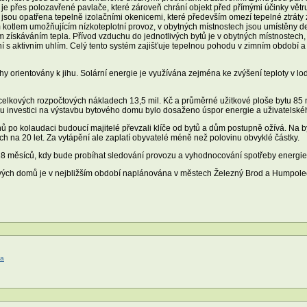
 je přes polozavřené pavlače, které zároveň chrání objekt před přímými účinky větru
 jsou opatřena tepelně izolačními okenicemi, které především omezí tepelné ztráty 
 kotlem umožňujícím nízkoteplotní provoz, v obytných místnostech jsou umístěny d
m získáváním tepla. Přívod vzduchu do jednotlivých bytů je v obytných místnostech
plní s aktivním uhlím. Celý tento systém zajišťuje tepelnou pohodu v zimním obdob
 orientovány k jihu. Solární energie je využívána zejména ke zvýšení teploty v lodž
elkových rozpočtových nákladech 13,5 mil. Kč a průměrné užitkové ploše bytu 85 m
ou investici na výstavbu bytového domu bylo dosaženo úspor energie a uživatelsk
o kolaudaci budoucí majitelé převzali klíče od bytů a dům postupně ožívá. Na byt 
h na 20 let. Za vytápění ale zaplatí obyvatelé méně než polovinu obvyklé částky.
18 měsíců, kdy bude probíhat sledování provozu a vyhodnocování spotřeby energie
vých domů je v nejbližším období naplánována v městech Železný Brod a Humpole
sa