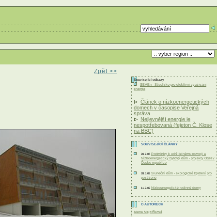
Zpět >>
Související odkazy
SEVEn - Středisko pro efektivní využívání
energie
Článek o nízkoenergetických
domech v časopise Veřejná
správa
Nejlevnější energie je
nespotřebovaná (fejeton Č. Klose
na BBC)
SOUVISEJÍCÍ ČLÁNKY
Podmínky k udržitelnému rozvoji a
26.2.03
Nízkoenergetický bytový dům - projekty OSN v
České republice
Sluneční dům - ekologické bydlení pro
28.3.02
postižené
Nízkoenergetické rodinné domy
11.2.02
O AUTORECH
Alena Mejstříková