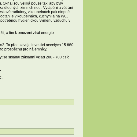
. Okna jsou veliká pouze tak, aby byly
za dlouhých zimních nocí. Vytápění a větrání
eskové radiátory, v koupelnách pak otopné
, odtah je v koupelnách, kuchyni a na WC.
í a potřebnou hygienickou výměnu vzduchu v
ii, a tím k omezení ztrát energie
2. To představuje investici necelých 15 880
ého prospěchu pro nájemníky.
se skládal základní vklad 200 - 700 tisíc
.
c.