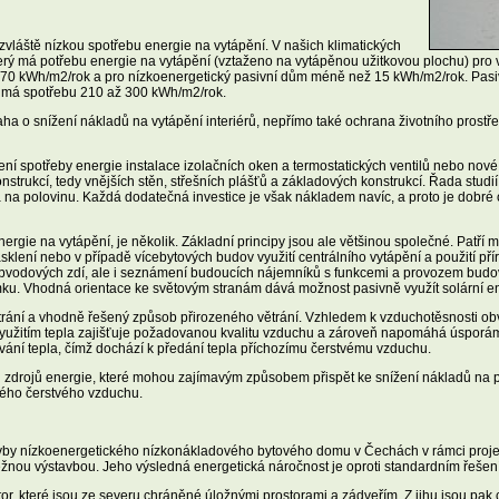
vláště nízkou spotřebu energie na vytápění. V našich klimatických
erý má potřebu energie na vytápění (vztaženo na vytápěnou užitkovou plochu) pro
70 kWh/m2/rok a pro nízkoenergetický pasivní dům méně než 15 kWh/m2/rok. Pasiv
ba má spotřebu 210 až 300 kWh/m2/rok.
a o snížení nákladů na vytápění interiérů, nepřímo také ochrana životního prost
í spotřeby energie instalace izolačních oken a termostatických ventilů nebo nové 
strukcí, tedy vnějších stěn, střešních plášťů a základových konstrukcí. Řada studi
uba na polovinu. Každá dodatečná investice je však nákladem navíc, a proto je dobr
ergie na vytápění, je několik. Základní principy jsou ale většinou společné. Patř
sklení nebo v případě vícebytových budov využití centrálního vytápění a použití pří
 obvodových zdí, ale i seznámení budoucích nájemníků s funkcemi a provozem budov
mku. Vhodná orientace ke světovým stranám dává možnost pasivně využít solární en
rání a vhodně řešený způsob přirozeného větrání. Vzhledem k vzduchotěsnosti obvod
využitím tepla zajišťuje požadovanou kvalitu vzduchu a zároveň napomáhá úsporám
vání tepla, čímž dochází k předání tepla příchozímu čerstvému vzduchu.
ch zdrojů energie, které mohou zajímavým způsobem přispět ke snížení nákladů na p
ného čerstvého vzduchu.
stavby nízkoenergetického nízkonákladového bytového domu v Čechách v rámci pro
ěžnou výstavbou. Jeho výsledná energetická náročnost je oproti standardním řešení
r, které jsou ze severu chráněné úložnými prostorami a zádveřím. Z jihu jsou pa