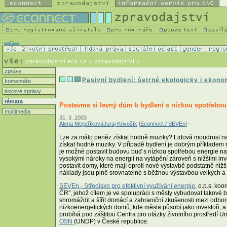
zpravodajstvi.ecn.cz
> zpravodajství >
zprávy
Pasivní bydlení: šetrné ekologicky i ekon
komentáře
tiskové zprávy
témata
Postavme si levný dům k bydlení s nízkou spotřebou
multimedia
31. 3. 2003
Alena Mejstříková
Juraj Krivošík
[
Econnect / SEVEn
] -
Lze za málo peněz získat hodně muziky? Lidová moudrost nazn
získat hodně muziky. V případě bydlení je dobrým příkladem 
je možné postavit budovu buď s nízkou spotřebou energie na v
vysokými nároky na energii na vytápění zároveň s nižšími inv
postavit domy, které mají oproti nové výstavbě podstatně nižší 
náklady jsou plně srovnatelné s běžnou výstavbou velkých a
SEVEn - Středisko pro efektivní využívání energie
, o.p.s. ko
ČR", jehož cílem je ve spolupráci s městy vybudovat takové
shromáždit a šířit domácí a zahraniční zkušenosti mezi odborn
nízkoenergetických domů, kde města působí jako investoři, a
probíhá pod záštitou Centra pro otázky životního prostředí Un
OSN
(UNDP) v České republice.