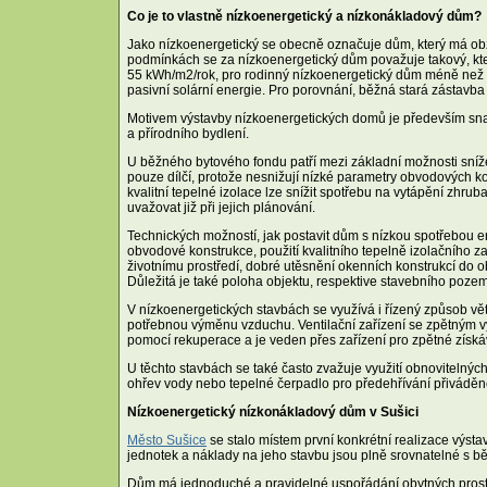
Co je to vlastně nízkoenergetický a nízkonákladový dům?
Jako nízkoenergetický se obecně označuje dům, který má obz
podmínkách se za nízkoenergetický dům považuje takový, kt
55 kWh/m2/rok, pro rodinný nízkoenergetický dům méně než 
pasivní solární energie. Pro porovnání, běžná stará zástav
Motivem výstavby nízkoenergetických domů je především snah
a přírodního bydlení.
U běžného bytového fondu patří mezi základní možnosti snížen
pouze dílčí, protože nesnižují nízké parametry obvodových kon
kvalitní tepelné izolace lze snížit spotřebu na vytápění zhr
uvažovat již při jejich plánování.
Technických možností, jak postavit dům s nízkou spotřebou en
obvodové konstrukce, použití kvalitního tepelně izolačního za
životnímu prostředí, dobré utěsnění okenních konstrukcí do
Důležitá je také poloha objektu, respektive stavebního poze
V nízkoenergetických stavbách se využívá i řízený způsob vět
potřebnou výměnu vzduchu. Ventilační zařízení se zpětným 
pomocí rekuperace a je veden přes zařízení pro zpětné získá
U těchto stavbách se také často zvažuje využití obnovitelný
ohřev vody nebo tepelné čerpadlo pro předehřívání přivádě
Nízkoenergetický nízkonákladový dům v Sušici
Město Sušice
se stalo místem první konkrétní realizace vý
jednotek a náklady na jeho stavbu jsou plně srovnatelné s b
Dům má jednoduché a pravidelné uspořádání obytných prosto