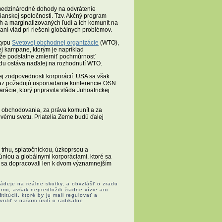
medzinárodné dohody na odvrátenie
anskej spoločnosti. Tzv. Akčný program
h a marginalizovaných ľudí a ich komunít na
í vlád pri riešení globálnych problémov.
 typu
Svetovej obchodnej organizácie
(WTO),
 kampane, ktorým je napríklad
ôže podstatne zmierniť pochmúrnosť
u ostáva naďalej na rozhodnutí WTO.
j zodpovednosti korporácií. USA sa však
eraz požadujú usporiadanie konferencie OSN
rácie, ktorý pripravila vláda Juhoafrickej
 obchodovania, za práva komunít a za
jovému svetu. Priatelia Zeme budú ďalej
trhu, spiatočníckou, úzkoprsou a
niou a globálnymi korporáciami, ktoré sa
me sa dopracovali len k dvom významnejším
nádeje na reálne skutky, a obvzlášť o zradu
rmi, avšak nepredložili žiadne vízie ani
titúcií, ktoré by ju mali regulovať a
rdiť v našom úsilí o radikálne