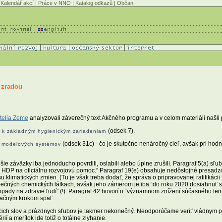
Kalendář akcí
|
Práce v NNO
|
Katalog odkazů
|
Občan
 zradou
atelia Zeme
analyzovali záverečný text Akčného programu a v celom materiáli našli
(odsek 7).
pu k základným hygienickým zariadeniam
(odsek 31c) - čo je skutočne nenáročný cieľ, avšak pri hod
e modelových systémov
ie záväzky iba jednoducho povrdili, oslabili alebo úplne zrušili. Paragraf 5(a) sľub
 HDP na oficiálnu rozvojovú pomoc.” Paragraf 19(e) obsahuje nedôstojné presadzova
klimatických zmien. (Tu je však treba dodať, že správa o pripravovanej ratifikác
zpečných chemických látkach, avšak jeho zámerom je iba “do roku 2020 dosiahnuť s
dy na zdravie ľudí” (!). Paragraf 42 hovorí o “významnom znížení súčasného tempa s
načným krokom späť.
ich slov a prázdnych sľubov je takmer nekonečný. Neodporúčame veriť vládnym pr
í a merítok ide totiž o totálne zlyhanie.