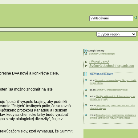
Související odkazy
Summit v Johannesburgu
Přátelé Země
Světová obchodní organizace
 presne DVA nové a konkrétne ciele.
SOUVISEJÍCÍ ČLÁNKY
Summit v Johannesburgu: Nic pro chudé,
4.9.02
nic pro klima
notení sa možno zhodnúť na istej
Summit v Johannesburgu vrcholí
3.9.02
Naděje vkládané do Johannesburgu se
30.8.02
pomalu rozplývají
uje “posúriť vyspelé krajiny, aby podnikli
nie “čistých” fosílnych palív, čo sa rovná
Johannesburg: Mezi nevládkami zatím
28.8.02
převládá skepse
ii Kjótskeho protokolu Kanadou a Ruskom
tav, kedy sa chemické látky budú vyrábať
Dosud největší mezinárodní konference
27.8.02
o trvale udržitelném rozvoji včera začala
traty biologickej diverzity”, čo je v
ekrúcačom slov, ktorí vyhlasujú, že Summit