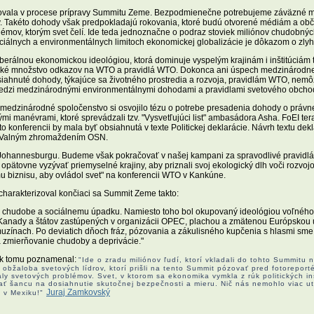
žovala v procese prípravy Summitu Zeme. Bezpodmienečne potrebujeme záväzné 
. Takéto dohody však predpokladajú rokovania, ktoré budú otvorené médiám a obči
émov, ktorým svet čelí. Ide teda jednoznačne o podraz stoviek miliónov chudobnýc
lnych a environmentálnych limitoch ekonomickej globalizácie je dôkazom o zlyhan
erálnou ekonomickou ideológiou, ktorá dominuje vyspelým krajinám i inštitúciám
eľké množstvo odkazov na WTO a pravidlá WTO. Dokonca ani úspech medzinárodnej
iahnuté dohody, týkajúce sa životného prostredia a rozvoja, pravidlám WTO, nem
edzi medzinárodnými environmentálnymi dohodami a pravidlami svetového obchod
medzinárodné spoločenstvo si osvojilo tézu o potrebe presadenia dohody o právne
mi manévrami, ktoré sprevádzali tzv. "Vysvetľujúci list" ambasádora Asha. FoEI t
konferencii by mala byť obsiahnutá v texte Politickej deklarácie. Návrh textu dekla
ším Valným zhromaždením OSN.
 Johannesburgu. Budeme však pokračovať v našej kampani za spravodlivé pravidlá
opätovne vyzývať priemyselné krajiny, aby priznali svoj ekologický dlh voči rozvo
biznisu, aby ovládol svet" na konferencii WTO v Kankúne.
arakterizoval končiaci sa Summit Zeme takto:
oti chudobe a sociálnemu úpadku. Namiesto toho bol okupovaný ideológiou voľného 
 Kanady a štátov zastúpených v organizácii OPEC, plachou a zmätenou Európskou ú
 limuzínach. Po deviatich dňoch fráz, pózovania a zákulisného kupčenia s hlasmi s
 zmierňovanie chudoby a deprivácie."
, k tomu poznamenal:
"Ide o zradu miliónov ľudí, ktorí vkladali do tohto Summitu 
o obžaloba svetových lídrov, ktorí prišli na tento Summit pózovať pred fotoreporté
kály svetových problémov. Svet, v ktorom sa ekonomika vymkla z rúk politických inš
mať šancu na dosiahnutie skutočnej bezpečnosti a mieru. Nič nás nemohlo viac utv
Juraj Zamkovský
a v Mexiku!"