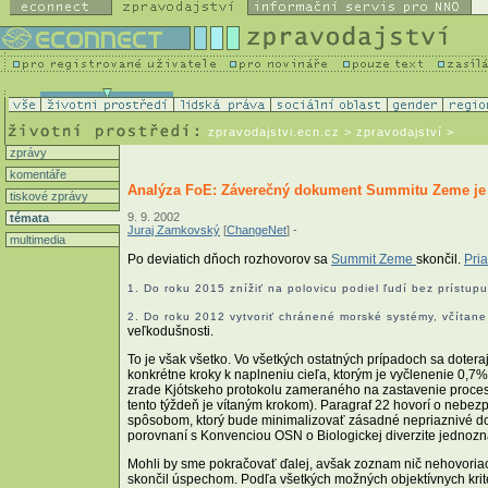
zpravodajstvi.ecn.cz
> zpravodajství >
zprávy
komentáře
Analýza FoE: Záverečný dokument Summitu Zeme je
tiskové zprávy
9. 9. 2002
témata
Juraj Zamkovský
[
ChangeNet
] -
multimedia
Po deviatich dňoch rozhovorov sa
Summit Zeme
skončil.
Pri
1. Do roku 2015 znížiť na polovicu podiel ľudí bez prístu
2. Do roku 2012 vytvoriť chránené morské systémy, včítan
veľkodušnosti.
To je však všetko. Vo všetkých ostatných prípadoch sa doterajš
konkrétne kroky k naplneniu cieľa, ktorým je vyčlenenie 0,7%
zrade Kjótskeho protokolu zameraného na zastavenie procesu 
tento týždeň je vítaným krokom). Paragraf 22 hovorí o nebe
spôsobom, ktorý bude minimalizovať zásadné nepriaznivé dopa
porovnaní s Konvenciou OSN o Biologickej diverzite jednoz
Mohli by sme pokračovať ďalej, avšak zoznam nič nehovoriac
skončil úspechom. Podľa všetkých možných objektívnych kritéri