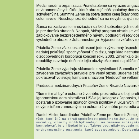
Medzinárodná organizácia Priatelia Zeme sa výrazne anga
environmentálnych škôd, ktoré ohrozujú náš spoločný domov
schválený na Summite Zeme sa sotva dotkol celej škály probl
celom svete. Neschopnosť dohodnúť sa na nevyhnutných sociá
Šanca na zastavenie množiacich sa škôd spôsobených neolib
je pre dnešok stratená. Naopak, Akčný program obsahuje v
zablokovanie bezprecedentného návrhu podriadiť všetky dos
výsledného obrazu z Johannesburgu. Vyjasnenie vzťahov m
Priatelia Zeme však dosiahli aspoň jeden významný úspech: 
naďalej pokúšajú spochybňovať túto tézu, napríklad nechutný
o zodpovednosti korporácií koncom roku 2003. Zmienka o tejto 
republiky, navrhuje riešenie tejto otázky ešte pred najbliž
Priatelia Zeme vyjadrujú sklamanie s výsledkami Summitu v
zavedenie záväzných pravidiel pre veľký biznis. Budeme tiež 
pokračovať vo svojej kampani s názvom "Nedovoľme veľkému 
Predseda medzinárodných Priateľov Zeme Ricardo Navarro ch
"Summit mal byť o ochrane životného prostredia a o boji pr
ignorantskou administratívou USA a jej kolegov z Japonska,
postarali o izolovanie spiatočníckych politikov v luxusných
novým cieľom zameraným na ochranu životného prostredia a
Daniel Mittler, koordinátor Priateľov Zeme pre Summit Zeme
tých, ktorí žijú na okraji spoločnosti globálneho Juhu. Je t
iniciatívy, ktoré by mohli byť nádejou na riešenie širokej š
kontrolovať, je v hlbokej kríze. Takýto svet nikdy nebude 
environmentálne opatrenia, ktoré svet potrebuje. Dovideni