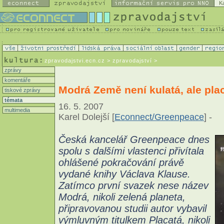
K
zpravodajstvi.ecn.cz
> zpravodajství >
zprávy
komentáře
Modrá Země není kulatá, ale pla
tiskové zprávy
témata
16. 5. 2007
multimedia
Karel Dolejší [
Econnect/Greenpeace
] -
Česká kancelář Greenpeace dnes
spolu s dalšími vlastenci přivítala
ohlášené pokračování právě
vydané knihy Václava Klause.
Zatímco první svazek nese název
Modrá, nikoli zelená planeta,
připravovanou studii autor vybavil
výmluvným titulkem Placatá, nikoli