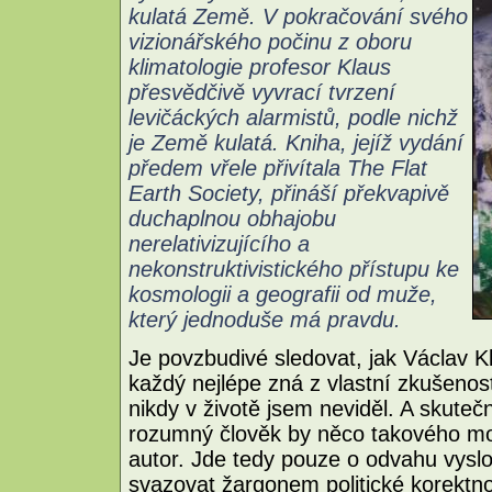
kulatá Země. V pokračování svého
vizionářského počinu z oboru
klimatologie profesor Klaus
přesvědčivě vyvrací tvrzení
levičáckých alarmistů, podle nichž
je Země kulatá. Kniha, jejíž vydání
předem vřele přivítala The Flat
Earth Society, přináší překvapivě
duchaplnou obhajobu
nerelativizujícího a
nekonstruktivistického přístupu ke
kosmologii a geografii od muže,
který jednoduše má pravdu.
Je povzbudivé sledovat, jak Václav K
každý nejlépe zná z vlastní zkušenost
nikdy v životě jsem neviděl. A skute
rozumný člověk by něco takového mo
autor. Jde tedy pouze o odvahu vyslov
svazovat žargonem politické korektno