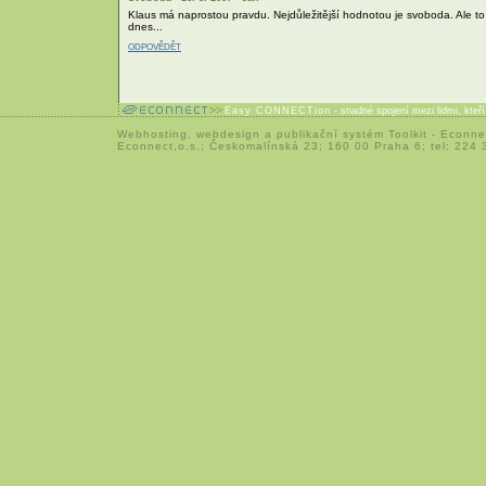
Klaus má naprostou pravdu. Nejdůležitější hodnotou je svoboda. Ale to už
dnes...
ODPOVĚDĚT
Easy CONNECTion
- snadné spojení mezi lidmi, kteř
Webhosting
,
webdesign
a
publikační systém Toolkit
-
Econne
Econnect,o.s.; Českomalínská 23; 160 00 Praha 6; tel: 224