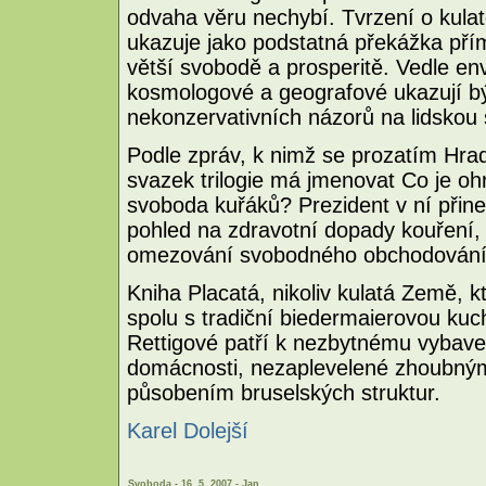
odvaha věru nechybí. Tvrzení o kula
ukazuje jako podstatná překážka př
větší svobodě a prosperitě. Vedle env
kosmologové a geografové ukazují být
nekonzervativních názorů na lidskou 
Podle zpráv, k nimž se prozatím Hrad 
svazek trilogie má jmenovat Co je o
svoboda kuřáků? Prezident v ní přines
pohled na zdravotní dopady kouření, sp
omezování svobodného obchodování 
Kniha Placatá, nikoliv kulatá Země, k
spolu s tradiční biedermaierovou ku
Rettigové patří k nezbytnému vybav
domácnosti, nezaplevelené zhoubným
působením bruselských struktur.
Karel Dolejší
Svoboda - 16. 5. 2007 - Jan