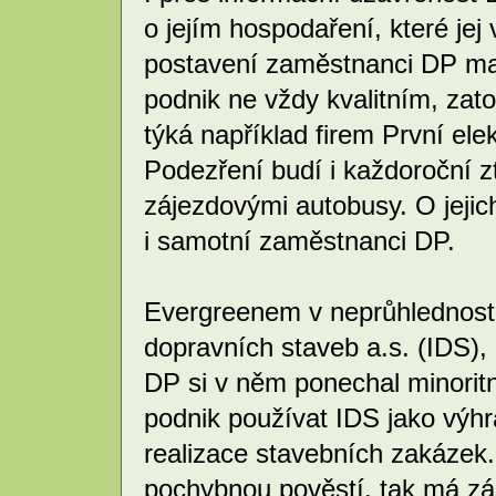
o jejím hospodaření, které jej
postavení zaměstnanci DP maj
podnik ne vždy kvalitním, za
týká například firem První elek
Podezření budí i každoroční 
zájezdovými autobusy. O jejic
i samotní zaměstnanci DP.
Evergreenem v neprůhlednost
dopravních staveb a.s. (IDS),
DP si v něm ponechal minoritní
podnik používat IDS jako výhr
realizace stavebních zakázek.
pochybnou pověstí, tak má zás