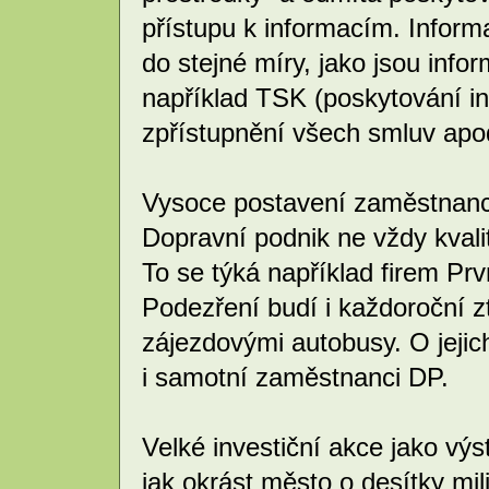
přístupu k informacím. Infor
do stejné míry, jako jsou inf
například TSK (poskytování i
zpřístupnění všech smluv apod
Vysoce postavení zaměstnanci
Dopravní podnik ne vždy kval
To se týká například firem Prv
Podezření budí i každoroční 
zájezdovými autobusy. O jejic
i samotní zaměstnanci DP.
Velké investiční akce jako vý
jak okrást město o desítky mil