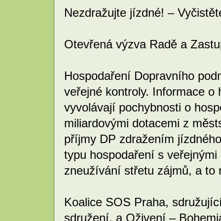
Nezdražujte jízdné! – Vyčistě
Otevřená výzva Radě a Zastup
Hospodaření Dopravního podnik
veřejné kontroly. Informace o
vyvolávají pochybnosti o hos
miliardovými dotacemi z městs
příjmy DP zdražením jízdného
typu hospodaření s veřejnými
zneužívání střetu zájmů, a to 
Koalice SOS Praha, sdružujíc
sdružení, a Oživení – Bohemi