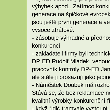
výhybek apod.. Zatímco konku
generace na špičkové evropské
jsou ještě první generace a v
vysoce ztrátové.
- zásobuje výhradně a přednos
konkurenci
- zakladateli firmy byli tech
DP-ED Rudolf Mládek, vedoucí
pracovník kontroly DP-ED Jan M
ale stále ji prosazují jako je
- Náměstek Doubek má rozhodu
Stává se, že bez reklamace n
kvalitní výrobky konkurenční f
- když řidič tramvaje vystoupí