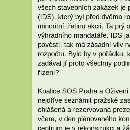
všech stavebních zakázek je 
(IDS), který byl před dvěma r
minoritní třetinu akcií. Ta pr
výhradního mandatáře. IDS ja
pověstí, tak má zásadní vliv 
rozpočtu. Bylo by v pořádku, 
zadával jí proto všechny podl
řízení?
Koalice SOS Praha a Oživení 
nejdříve seznámit pražské zas
ohlášená a rezervovaná preze
včera, v den plánovaného kon
centrum je v rekonstrukci a žád