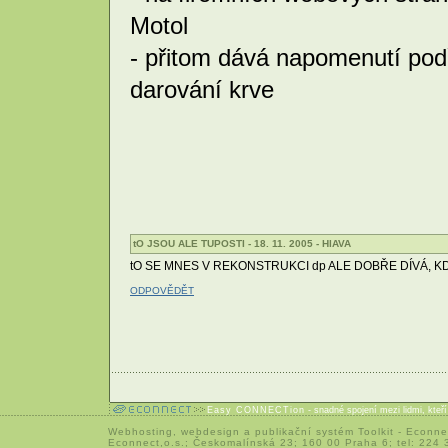
Motol
- přitom dává napomenutí pod
darování krve
tO JSOU ALE TUPOSTI - 18. 11. 2005 - HlAVA
tO SE MNES V REKONSTRUKCI dp ALE DOBŘE DÍVÁ, 
ODPOVĚDĚT
Easy CONNECTion
- snadné spojení mezi lidmi, kteř
Webhosting
,
webdesign
a
publikační systém Toolkit
-
Econne
Econnect,o.s.; Českomalínská 23; 160 00 Praha 6; tel: 224