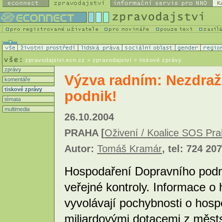
K
zpravodajstvi.ecn.cz
> zpravodajství > tiskové zprávy
zprávy
Výzva radním: Nezdražu
komentáře
tiskové zprávy
podnik!
témata
multimedia
26.10.2004
PRAHA [
Oživení / Koalice SOS Pr
Autor:
Tomáš Kramár
, tel: 724 20
Hospodaření Dopravního podnik
veřejné kontroly. Informace o
vyvolávají pochybnosti o hos
miliardovými dotacemi z městs