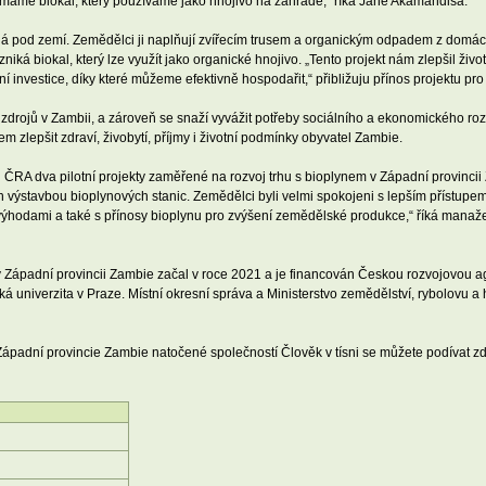
c máme biokal, který používáme jako hnojivo na zahradě,“ říká Jane Akamandisa.
 pod zemí. Zemědělci ji naplňují zvířecím trusem a organickým odpadem z domácno
zniká biokal, který lze využít jako organické hnojivo. „Tento projekt nám zlepšil živ
ční investice, díky které můžeme efektivně hospodařit,“ přibližuju přínos projektu 
 zdrojů v Zambii, a zároveň se snaží vyvážit potřeby sociálního a ekonomického rozv
lem zlepšit zdraví, živobytí, příjmy i životní podmínky obyvatel Zambie.
 ČRA dva pilotní projekty zaměřené na rozvoj trhu s bioplynem v Západní provincii 
stavbou bioplynových stanic. Zemědělci byli velmi spokojeni s lepším přístupem k 
i výhodami a také s přínosy bioplynu pro zvýšení zemědělské produkce,“ říká manaž
 v Západní provincii Zambie začal v roce 2021 a je financován Českou rozvojovou a
niverzita v Praze. Místní okresní správa a Ministerstvo zemědělství, rybolovu a 
Západní provincie Zambie natočené společností Člověk v tísni se můžete podívat zd