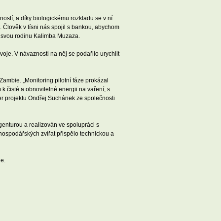
stí, a díky biologickému rozkladu se v ní
ot. Člověk v tísni nás spojil s bankou, abychom
pro svou rodinu Kalimba Muzaza.
oje. V návaznosti na něj se podařilo urychlit
Zambie. „Monitoring pilotní fáze prokázal
čisté a obnovitelné energii na vaření, s
er projektu Ondřej Suchánek ze společnosti
genturou a realizován ve spolupráci s
hospodářských zvířat přispělo technickou a
e.