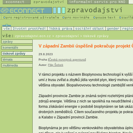
zpravodajstvi.ecn.cz
> zpravodajství > tiskové zprávy
zprávy
V západní Zambii úspěšně pokračuje projekt 
komentáře
tiskové zprávy
29.8.2023
témata
Praha [
Česká rozvojová agentura
]
Autor:
Filip Šebek
multimedia
V rámci projektu s názvem Bioplynovou technologií k vyšší 
umí z trusu zvířat a zbytků jídla vyrobit plyn, který moho
většina obyvatel. Biopalivovovou technologii zambijští ven
Západní provincie Zambie je známá svými rozlehlými pláněm
zdrojů energie. Většina z nich se spoléhá na neudržitelné z
forma získávání energie v podobě bioplynáren se tak ukáza
drobných zemědělců. Cílem současného projektu je pokrač
a Kalabo v Západní provincii Zambie.
Bioplynárna je pro většinu venkovského obyvatelstva úplná