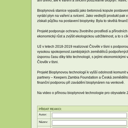
ani dřevo, ale k vaření a svícení používáme bioplyn. Naví
Bioplynová stanice vypadá jako betonová kopule postavená
vyrábí plyn na vaření a svícení. Jako vedlejší produkt pak v
získali půjčku na postavení bioplynky. Byla to skvělá finan
Projekt podporuje ochranu životního prostředí a přírodních
ekonomický růst a zvýšit ekologickou udržitelnost, a to s cí
Už v letech 2018-2019 realizoval Člověk v tísni s podporou
vysokou spokojenost zambijských zemědělců podpořených vý
úsporou času díky této technologii, s jejími ekonomickým
Člověk v tísni.
Projekt Bioplynovou technologií k vyšší odolnosti komunit
partnery – Keepers Zambia Foundation a Česká zemědělská u
finanční podporou při zavádění bioplynáren na venkově.
Na video o přínosu bioplynové technologie pro obyvatele 
PŘIDAT REAKCI:
Autor:
Název: