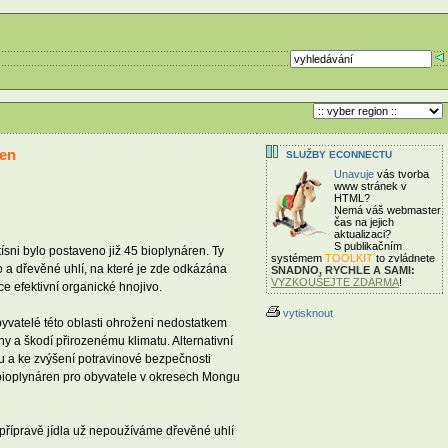
ren
SLUŽBY ECONNECTU
Unavuje
vás tvorba
www stránek v
HTML?
Nemá váš webmaster
čas
na jejich
aktualizaci?
S publikačním
sni bylo postaveno již 45 bioplynáren. Ty
systémem
TOOLKIT
to zvládnete
vo a dřevěné uhlí, na které je zde odkázána
SNADNO, RYCHLE A SAMI:
VYZKOUŠEJTE ZDARMA
!
ce efektivní organické hnojivo.
vytisknout
yvatelé této oblasti ohroženi nedostatkem
ny a škodí přirozenému klimatu. Alternativní
tu a ke zvýšení potravinové bezpečnosti
bioplynáren pro obyvatele v okresech Mongu
 přípravě jídla už nepoužíváme dřevěné uhlí