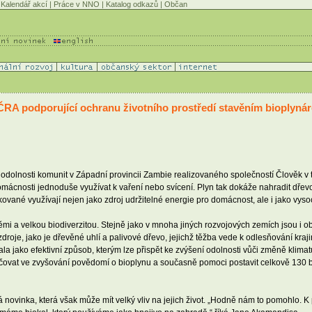
Kalendář akcí
|
Práce v NNO
|
Katalog odkazů
|
Občan
ČRA podporující ochranu životního prostředí stavěním bioplyná
odolnosti komunit v Západní provincii Zambie realizovaného společností Člověk v tí
u domácnosti jednoduše využívat k vaření nebo svícení. Plyn tak dokáže nahradit dře
kované využívají nejen jako zdroj udržitelné energie pro domácnost, ale i jako vyso
i a velkou biodiverzitou. Stejně jako v mnoha jiných rozvojových zemích jsou i ob
droje, jako je dřevěné uhlí a palivové dřevo, jejichž těžba vede k odlesňování kraji
la jako efektivní způsob, kterým lze přispět ke zvýšení odolnosti vůči změně klima
ovat ve zvyšování povědomí o bioplynu a současně pomoci postavit celkově 130 
 novinka, která však může mít velký vliv na jejich život. „Hodně nám to pomohlo. K