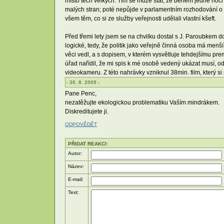
místo těch velkých. Tím se může stát, že během jedné noc
malých stran; poté nepůjde v parlamentním rozhodování o do
všem těm, co si ze služby veřejnosti udělali vlastní kšeft.
Před třemi lety jsem se na chvilku dostal s J. Paroubkem d
logické, tedy, že politik jako veřejně činná osoba má me
věci vedl, a s dopisem, v kterém vysvětluje tehdejšímu pre
úřad nařídil, že mi spis k mé osobě vedený ukázat musí, o
videokameru. Z této nahrávky vzniknul 38min. film, který s
- 30. 8. 2009 -
Pane Penc,
nezatěžujte ekologickou problematiku Vaším mindrákem.
Diskreditujete ji.
ODPOVĚDĚT
PŘIDAT REAKCI:
Autor:
Název:
E-mail:
Text: