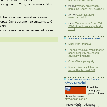
entu se dostane třeba 15
celé České republice
jící generaci. To by bylo krásné vajíčko
Protesty proti zásahu
2.8.05
policie na CzechTeku pokračují
Czechtek 2005
30.7.05
ál. Trutnovský úřad musel konstatovat
rozehnán policií
 obeznámit s obsahem spisu,který k celé
Technoparty CzechTek
4.8.04
ajský
2004 ukončil masivní policejní
zásah
 nahrál zaměstnanec trutnovské radnice na
SOUVISEJÍCÍ KOMENTÁŘE
Muziky na Doupově
Techno rebelové: Vznik techno
scény a její vliv na českou
alternativní kulturu
CzechTek a paragrafy
Kdo je zfetovaný? Premiér,
technaři nebo novináři?
OBČANSKÁ SPOLEČNOST -
NÁVOD K POUŽITÍ
Praktické
návody, jak
uplatňovat svá
občanská práva.
http://obcan.ecn.cz
- Právo vědět - Účast na