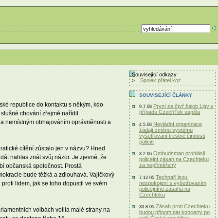
Související odkazy
Spolek přátel koz
SOUVISEJÍCÍ ČLÁNKY
eské republice do kontaktu s někým, kdo
První ze čtyř žalob Ligy v
9.7.08
případu CzechTek uspěla
 slušné chování zřejmě nařídil
b a nemístným obhajováním oprávněnosti a
Nevládní organizace
4.5.06
žádají změnu systému
vyšetřování trestné činnosti
policie
ratické cítění zůstalo jen v názvu? Hned
Ombudsman prohlásil
3.2.06
 dát nahlas znát svůj názor. Je zjevné, že
policejní zásah na Czechteku
za nepřiměřený
hybí občanská společnost. Prostá
emokracie bude těžká a zdlouhavá. Vajíčkový
Technaři jsou
7.12.05
proti lidem, jak se toho dopustil ve svém
nespokojení s vyšetřovaním
policejního zásahu na
Czechteku
Zásah proti Czechteku
30.8.05
rlamentních volbách volila malé strany na
budou připomínat koncerty po