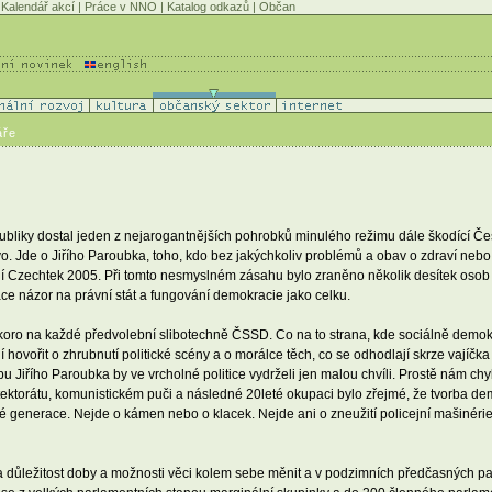
Kalendář akcí
|
Práce v NNO
|
Katalog odkazů
|
Občan
áře
publiky dostal jeden z nejarogantnějších pohrobků minulého režimu dále škodící Č
vo. Jde o Jiřího Paroubka, toho, kdo bez jakýchkoliv problémů a obav o zdraví nebo
ání Czechtek 2005. Při tomto nesmyslném zásahu bylo zraněno několik desítek oso
ce názor na právní stát a fungování demokracie jako celku.
 skoro na každé předvolební slibotechně ČSSD. Co na to strana, kde sociálně demok
 hovořit o zhrubnutí politické scény a o morálce těch, co se odhodlají skrze vajíčka
ypu Jiřího Paroubka by ve vrcholné politice vydrželi jen malou chvíli. Prostě nám c
tektorátu, komunistickém puči a následné 20leté okupaci bylo zřejmé, že tvorba d
dé generace. Nejde o kámen nebo o klacek. Nejde ani o zneužití policejní mašinérie 
 důležitost doby a možnosti věci kolem sebe měnit a v podzimních předčasných pa