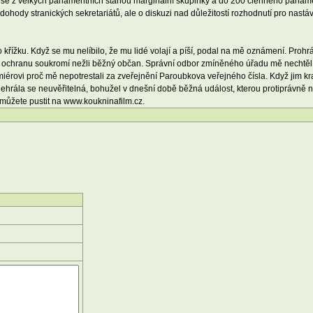
i se z velkých parlamentních stanou marginální skupinky a do 200 členného parlam
hody stranických sekretariátů, ale o diskuzi nad důležitostí rozhodnutí pro nastáva
o křížku. Když se mu nelíbilo, že mu lidé volají a píší, podal na mě oznámení. Prohr
nší ochranu soukromí nežli běžný občan. Správní odbor zmíněného úřadu mě nechtěl
miérovi proč mě nepotrestali za zveřejnění Paroubkova veřejného čísla. Když jim kr
dehrála se neuvěřitelná, bohužel v dnešní době běžná událost, kterou protiprávně
i můžete pustit na www.koukninafilm.cz.